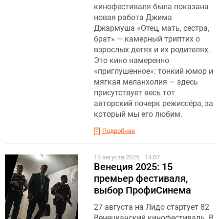
кинофестиваля была показана
новая работа Джима
Джармуша «Отец, мать, сестра,
брат» — камерный триптих о
взрослых детях и их родителях.
Это кино намеренно
«приглушенное»: тонкий юмор и
мягкая меланхолия — здесь
присутствует весь тот
авторский почерк режиссёра, за
который мы его любим.
Подробнее
13 августа 2025
14:07
Венеция 2025: 15
премьер фестиваля,
выбор ПрофиСинема
27 августа на Лидо стартует 82
Венецианский кинофестиваль. В