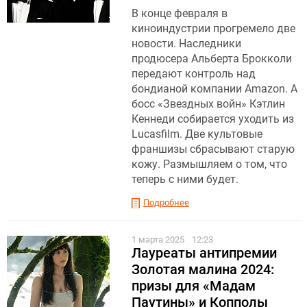
В конце февраля в
киноиндустрии прогремело две
новости. Наследники
продюсера Альберта Брокколи
передают контроль над
бондианой компании Amazon. А
босс «Звездных войн» Кэтлин
Кеннеди собирается уходить из
Lucasfilm. Две культовые
франшизы сбрасывают старую
кожу. Размышляем о том, что
теперь с ними будет.
Подробнее
1 марта 2025
12:23
Лауреаты антипремии
Золотая малина 2024:
призы для «Мадам
Паутины» и Копполы