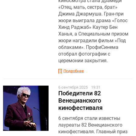
киносмотра стала драмеди
«Отец, мать, сестра, брат»
Джима Джармуша. Гран-при
жюри выиграла драма «Голос
Хинд Раджаб» Каутер Бен
Ханья, а Специальным призом
жюри наградили фильм «Под
облаками». ПрофиСинема
отобрал фотографии с
церемонии закрытия.
Подробнее
6 сентября 2025
19:31
Победители 82
Венецианского
кинофестиваля
6 сентября стали известны
лауреаты 82 Венецианского
кинофестиваля. Главный приз