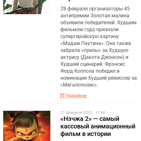
28 февраля организаторы 45
антипремии Золотая малина
объявили победителей. Худшим
фильмом года признали
супергеройскую картину
«Мадам Паутина». Она также
забрала «призы» за Худшую
актрису (Дакота Джонсон) и
Худший сценарий. Фрэнсис
Форд Коппола победил в
номинации Худший режиссер за
«Мегалополис».
Подробнее
21 февраля 2025
17:40
«Нэчжа 2» — самый
кассовый анимационный
фильм в истории