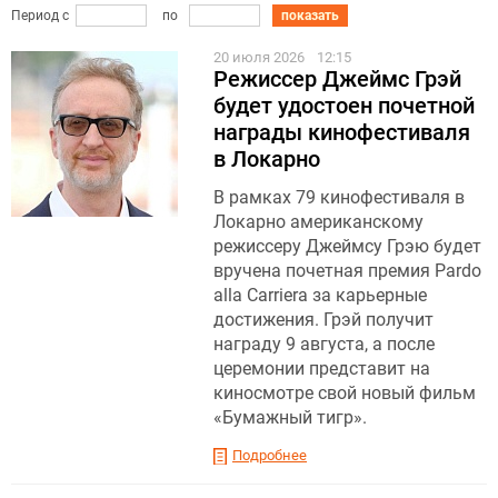
Период с
по
показать
20 июля 2026
12:15
Режиссер Джеймс Грэй
будет удостоен почетной
награды кинофестиваля
в Локарно
В рамках 79 кинофестиваля в
Локарно американскому
режиссеру Джеймсу Грэю будет
вручена почетная премия Pardo
alla Carriera за карьерные
достижения. Грэй получит
награду 9 августа, а после
церемонии представит на
киносмотре свой новый фильм
«Бумажный тигр».
Подробнее