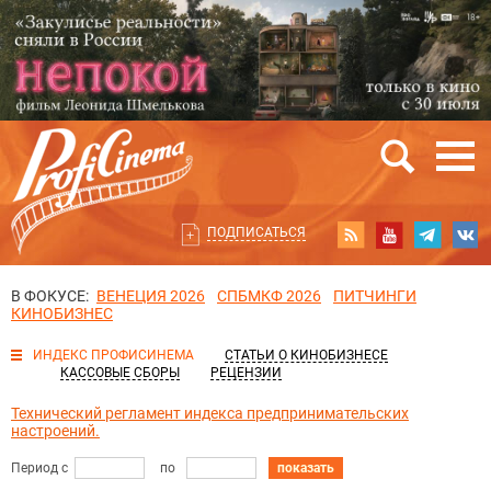
ПОДПИСАТЬСЯ
В ФОКУСЕ:
ВЕНЕЦИЯ 2026
СПБМКФ 2026
ПИТЧИНГИ
КИНОБИЗНЕС
ИНДЕКС ПРОФИСИНЕМА
СТАТЬИ О КИНОБИЗНЕСЕ
КАССОВЫЕ СБОРЫ
РЕЦЕНЗИИ
Технический регламент индекса предпринимательских
настроений.
Период с
по
показать