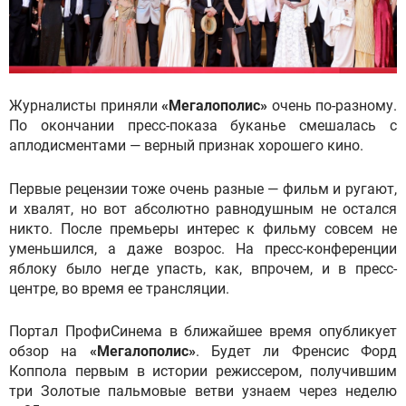
Журналисты приняли
«Мегалополис»
очень по-разному.
По окончании пресс-показа буканье смешалась с
аплодисментами — верный признак хорошего кино.
Первые рецензии тоже очень разные — фильм и ругают,
и хвалят, но вот абсолютно равнодушным не остался
никто. После премьеры интерес к фильму совсем не
уменьшился, а даже возрос. На пресс-конференции
яблоку было негде упасть, как, впрочем, и в пресс-
центре, во время ее трансляции.
Портал ПрофиСинема в ближайшее время опубликует
обзор на
«Мегалополис»
. Будет ли Френсис Форд
Коппола первым в истории режиссером, получившим
три Золотые пальмовые ветви узнаем через неделю