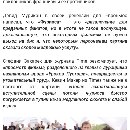
поклонников франшизы и ее противников.
Дэвид Мурикан в своей рецензии для Евроньюс
написал, что
«Фуриоса»
— это
«развлечение для
преданных фанатов, но в итоге не такое волнующее,
доказывающее, что некоторым фильмам не нужен
выход на бис и, что некоторым персонажам картина
оказала скорее медвежью услугу».
Стефани Захарек для журнала Time резюмирует, что
«просмотр фильма, разделенного на главы с дурацкими
названиями вроде «Уроков Пустоши», превращается в
утомительный труд».
Кевин Махер из Times также не в
восторге от картины:
«После захватывающей
вступительной сцены погони, Фуриоса быстро
погружается в тупик из-за медленного сюжета и слабой
игры».