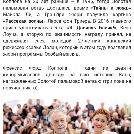
Коппола на 20 лет раньше — в 1996, тогда Золотая
пальмовая ветвь досталась драме
«Тайны и ложь»
Майкла Ли, а Гран-при жюри получила картина
«Рассекая волны»
Ларса фон Триера. В 2016 главного
приза удостоилась лента
«Я, Даниэль Блейк!»
, Кена
Лоуча, а вторую по значимости награду принял, не
сдерживая слез, молодой 27-летний канадский
режиссер Ксавье Долан, который в этом году возглавил
жюри программы Особый взгляд.
Френсис Форд Коппола — один из девяти
кинорежиссеров дважды за всю историю Канн,
награжденных Золотой пальмовой ветвью (три пока не
получал никто).