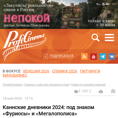
ПОДПИСАТЬСЯ
В ФОКУСЕ:
ВЕНЕЦИЯ 2026
СПБМКФ 2026
ПИТЧИНГИ
КИНОБИЗНЕС
ПрофиСинема
Главные события киноиндустрии
Новости кинофестивалей
1297
18 мая 2024
13:15
Каннские дневники 2024: под знаком
«Фуриосы» и «Мегалополиса»