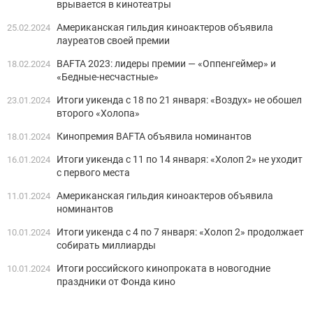
врывается в кинотеатры
Американская гильдия киноактеров объявила
25.02.2024
лауреатов своей премии
BAFTA 2023: лидеры премии — «Оппенгеймер» и
18.02.2024
«Бедные-несчастные»
Итоги уикенда с 18 по 21 января: «Воздух» не обошел
23.01.2024
второго «Холопа»
Кинопремия BAFTA объявила номинантов
18.01.2024
Итоги уикенда с 11 по 14 января: «Холоп 2» не уходит
16.01.2024
с первого места
Американская гильдия киноактеров объявила
11.01.2024
номинантов
Итоги уикенда с 4 по 7 января: «Холоп 2» продолжает
10.01.2024
собирать миллиарды
Итоги российского кинопроката в новогодние
10.01.2024
праздники от Фонда кино