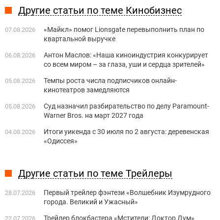
Другие статьи по теме Кинобизнес
«Майкл» помог Lionsgate перевыполнить план по
07.08.2026
квартальной выручке
Антон Маслов: «Наша киноиндустрия конкурирует
06.08.2026
со всем миром – за глаза, уши и сердца зрителей»
Темпы роста числа подписчиков онлайн-
05.08.2026
кинотеатров замедляются
Суд назначил разбирательство по делу Paramount-
05.08.2026
Warner Bros. на март 2027 года
Итоги уикенда с 30 июля по 2 августа: деревенская
04.08.2026
«Одиссея»
Другие статьи по теме Трейлеры
Первый трейлер фэнтези «Волшебник Изумрудного
28.07.2026
города. Великий и Ужасный»
Трейлер блокбастера «Мстители: Доктор Дум»
22.07.2026