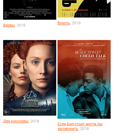
, 2018
Власть
, 2018
Вдовы
, 2018
Две королевы
Если Бил-стрит могла бы
, 2018
заговорить