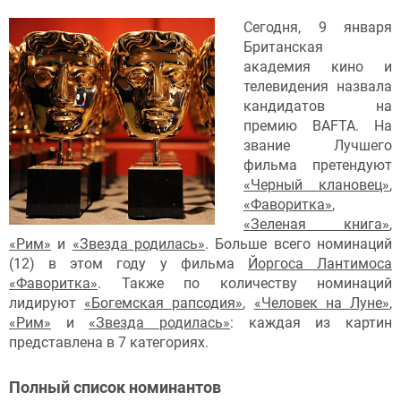
Сегодня, 9 января
Британская
академия кино и
телевидения назвала
кандидатов на
премию BAFTA. На
звание Лучшего
фильма претендуют
«Черный клановец»
,
«Фаворитка»
,
«Зеленая книга»
,
«Рим»
и
«Звезда родилась»
. Больше всего номинаций
(12) в этом году у фильма
Йоргоса Лантимоса
«Фаворитка»
. Также по количеству номинаций
лидируют
«Богемская рапсодия»
,
«Человек на Луне»
,
«Рим»
и
«Звезда родилась»
: каждая из картин
представлена в 7 категориях.
Полный список номинантов