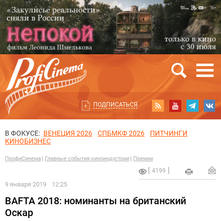
ПОДПИСАТЬСЯ
В ФОКУСЕ:
ВЕНЕЦИЯ 2026
СПБМКФ 2026
ПИТЧИНГИ
КИНОБИЗНЕС
ПрофиСинема
Главные события киноиндустрии
Премии
4199
9 января 2019
12:25
BAFTA 2018: номинанты на британский
Оскар