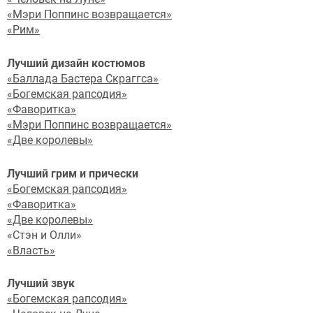
«Мэри Поппинс возвращается»
«Рим»
Лучший дизайн костюмов
«Баллада Бастера Скраггса»
«Богемская рапсодия»
«Фаворитка»
«Мэри Поппинс возвращается»
«Две королевы»
Лучший грим и прически
«Богемская рапсодия»
«Фаворитка»
«Две королевы»
«Стэн и Олли»
«Власть»
Лучший звук
«Богемская рапсодия»