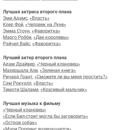
Лучшая актриса второго плана
Эми Адамс
,
«Власть»
Клер Фой
,
«Человек на Луне»
Эмма Стоун
,
«Фаворитка»
Марго Робби
,
«Две королевы»
Рэйчел Вайс
,
«Фаворитка»
Лучший актер второго плана
Адам Драйвер
,
«Черный клановец»
Махершала Али
,
«Зеленая книга»
Ричард Грант
,
«Сможете ли вы меня простить?»
Сэм Рокуэлл
,
«Власть»
Тимоти Шаламе
,
«Красивый мальчик»
Лучшая музыка к фильму
«Черный клановец»
«Если Бил-стрит могла бы заговорить»
«Остров собак»
«Мэри Поппинс возвращается»