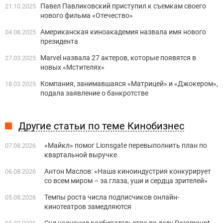
Павел Павликовский приступил к съемкам своего
21.10.2025
нового фильма «Отечество»
Американская киноакадемия назвала имя нового
04.08.2025
президента
Marvel назвала 27 актеров, которые появятся в
27.03.2025
новых «Мстителях»
Компания, занимавшаяся «Матрицей» и «Джокером»,
18.03.2025
подала заявление о банкротстве
Другие статьи по теме Кинобизнес
«Майкл» помог Lionsgate перевыполнить план по
07.08.2026
квартальной выручке
Антон Маслов: «Наша киноиндустрия конкурирует
06.08.2026
со всем миром – за глаза, уши и сердца зрителей»
Темпы роста числа подписчиков онлайн-
05.08.2026
кинотеатров замедляются
Суд назначил разбирательство по делу Paramount-