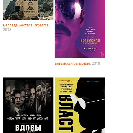
,
Баллада Бастера Скраггса
2018
, 2018
Богемская рапсодия