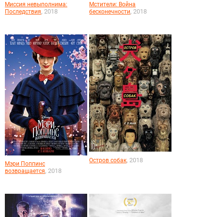
Миссия невыполнима:
Мстители: Война
, 2018
, 2018
Последствия
бесконечности
, 2018
Остров собак
Мэри Поппинс
, 2018
возвращается