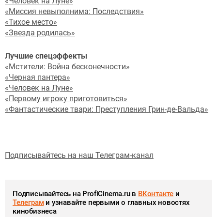
«Человек на Луне»
«Миссия невыполнима: Последствия»
«Тихое место»
«Звезда родилась»
Лучшие спецэффекты
«Мстители: Война бесконечности»
«Черная пантера»
«Человек на Луне»
«Первому игроку приготовиться»
«Фантастические твари: Преступления Грин-де-Вальда»
Подписывайтесь на наш Телеграм-канал
Подписывайтесь на ProfiCinema.ru в
ВКонтакте
и
Телеграм
и узнавайте первыми о главных новостях
кинобизнеса