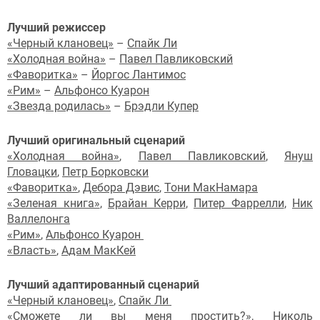
Лучший режиссер
«Черный клановец»
–
Спайк Ли
«Холодная война»
–
Павел Павликовский
«Фаворитка»
–
Йоргос Лантимос
«Рим»
–
Альфонсо Куарон
«Звезда родилась»
–
Брэдли Купер
Лучший оригинальный сценарий
«Холодная война»
,
Павел Павликовский
,
Януш
Гловацки
,
Петр Борковски
«Фаворитка»
,
Дебора Дэвис
,
Тони МакНамара
«Зеленая книга»
,
Брайан Керри
,
Питер Фаррелли
,
Ник
Валлелонга
«Рим»
,
Альфонсо Куарон
«Власть»
,
Адам МакКей
Лучший адаптированный сценарий
«Черный клановец»
,
Спайк Ли
«Сможете ли вы меня простить?»
,
Николь