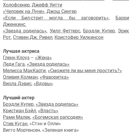
Холофсенер
,
Джефф Уитти
«Человек на Луне»
,
Джош Сингер
«Если Бил-стрит могла бы заговорить»
,
Барри
Дженкинс
«Звезда родилась»
,
Уилл Феттерс
,
Брэдли Купер
,
Эрик
Рот
,
Стивен Дж. Ривел
,
Кристофер Уилкинсон
Лучшая актриса
Гленн Клоуз
–
«Жена»
Леди Гага
,
«Звезда родилась»
Мелисса МакКарти
,
«Сможете ли вы меня простить?»
Оливия Колман
,
«Фаворитка»
Виола Дэвис
,
«Вдовы»
Лучший актер
Брэдли Купер
,
«Звезда родилась»
Кристиан Бэйл
,
«Власть»
Рами Малек
,
«Богемская рапсодия»
Стив Куган
, «Стэн и Олли»
Вигго Мортенсен
,
«Зеленая книга»