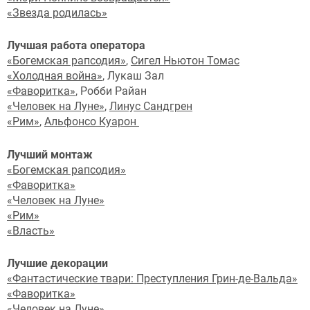
«Звезда родилась»
Лучшая работа оператора
«Богемская рапсодия»
,
Сигел Ньютон Томас
«Холодная война»
, Лукаш Зал
«Фаворитка»
, Робби Райан
«Человек на Луне»
,
Линус Сандгрен
«Рим»
,
Альфонсо Куарон
Лучший монтаж
«Богемская рапсодия»
«Фаворитка»
«Человек на Луне»
«Рим»
«Власть»
Лучшие декорации
«Фантастические твари: Преступления Грин-де-Вальда»
«Фаворитка»
«Человек на Луне»