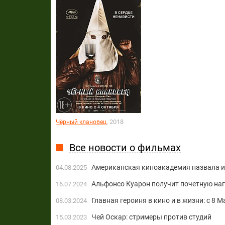
, 2018
Чёрный клановец
Все новости о фильмах
Американская киноакадемия назвала и
04.08.2025
Альфонсо Куарон получит почетную наг
16.07.2024
Главная героиня в кино и в жизни: с 8 М
08.03.2024
Чей Оскар: стримеры против студий
15.03.2023