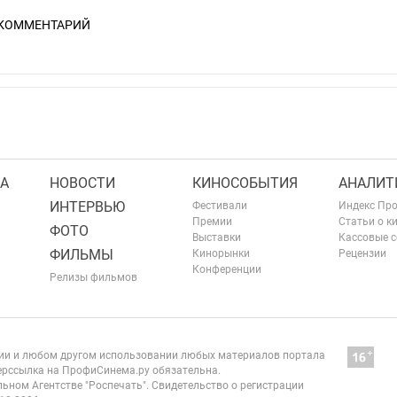
 КОММЕНТАРИЙ
А
НОВОСТИ
КИНОСОБЫТИЯ
АНАЛИТ
ИНТЕРВЬЮ
Фестивали
Индекс Пр
Премии
Статьи о к
ФОТО
Выставки
Кассовые 
ФИЛЬМЫ
Кинорынки
Рецензии
Конференции
Релизы фильмов
нии и любом другом использовании любых материалов портала
рссылка на ПрофиСинема.ру обязательна.
ьном Агентстве "Роспечать". Свидетельство о регистрации