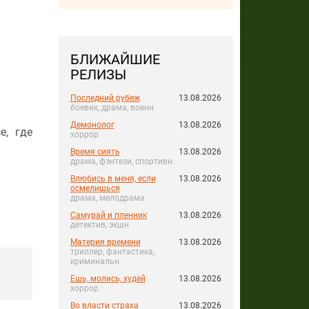
БЛИЖАЙШИЕ
РЕЛИЗЫ
Последний рубеж
13.08.2026
боевик, драма, военн.
Демонолог
13.08.2026
е, где
хоррор
Время сиять
13.08.2026
драма, фэнтези, спортивн.
Влюбись в меня, если
13.08.2026
осмелишься
драма, мелодрама
Самурай и пленник
13.08.2026
детектив, экшн
Материя времени
13.08.2026
триллер, фантастика,
криминальн.
Ешь, молись, худей
13.08.2026
хоррор
Во власти страха
13.08.2026