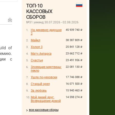
ТОП-10
КАССОВЫХ
СБОРОВ
№31 уикенд 30.07.2026 - 02.08.2026
На деревню дедушке
45 939 740
руб.
2
Майкл
38 387 809
руб.
Холоп 3
25 841 128
ild of
руб.
ремию.
Матч Акпарса
23 662 712
руб.
ции с
Счастье
23 491 956
руб.
Зловещие мертвецы:
22 081 130
руб.
пекло
Ушла по-чеховски
17 746 088
руб.
Старый орел
16 071 500
руб.
За любовь
15 940 463
руб.
Мой дикий друг.
14 598 274
руб.
Возвращение домой
все кассовые сборы