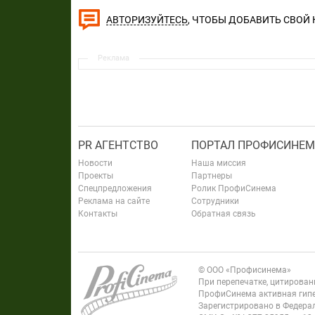
, ЧТОБЫ ДОБАВИТЬ СВОЙ
АВТОРИЗУЙТЕСЬ
Реклама
PR АГЕНТСТВО
ПОРТАЛ ПРОФИСИНЕМ
Новости
Наша миссия
Проекты
Партнеры
Спецпредложения
Ролик ПрофиСинема
Реклама на сайте
Сотрудники
Контакты
Обратная связь
© ООО «Профисинема»
При перепечатке, цитирова
ПрофиСинема активная гипе
Зарегистрировано в Федерал