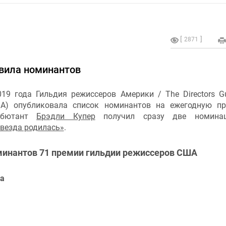
2871
вила номинантов
19 года Гильдия режиссеров Америки / The Directors Gu
GA) опубликовала список номинантов на ежегодную п
дебютант
Брэдли Купер
получил сразу две номина
везда родилась»
.
минантов 71 премии гильдии режиссеров США
а