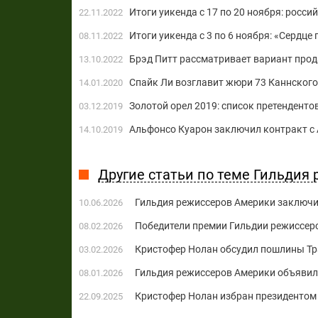
Итоги уикенда с 17 по 20 ноября: росс
22.11.2022
Итоги уикенда с 3 по 6 ноября: «Сердце
08.11.2022
Брэд Питт рассматривает вариант прод
13.10.2022
Спайк Ли возглавит жюри 73 Каннског
14.01.2020
Золотой орел 2019: список претенденто
03.12.2019
Альфонсо Куарон заключил контракт с 
14.10.2019
Другие статьи по теме Гильдия р
Гильдия режиссеров Америки заключи
10.06.2026
Победители премии Гильдии режиссеро
08.02.2026
Кристофер Нолан обсудил пошлины Тра
03.02.2026
Гильдия режиссеров Америки объявила
08.01.2026
Кристофер Нолан избран президентом
22.09.2025