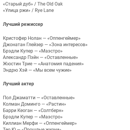
«Старый дуб» / The Old Oak
«Улица ржи» / Rye Lane
Лучший режиссер
Кристофер Нолан — «Оппенгеймер»
Джонатан Глейзер — «Зона интересов»
Брэдли Купер — «Маэстро»
Александр Пэйн — «Оставленные»
Жюстин Трие — «Анатомия падения»
Эндрю Хэй — «Мы всем чужие»
Лучший актер
Пол Джаматти — «Оставленные»
Колман Доминго — «Растин»
Барри Кеоган — «Солтберн»
Брэдли Купер — «Маэстро»
Киллиан Мерфи — «Оппенгеймер»
Тео Ю — «Прошлые жизни»