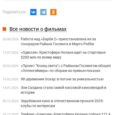
Поделиться:
Все новости о фильмах
Работа над «Барби 2» приостановлена из-за
03.08.2026
гонораров Райана Гослинга и Марго Робби
«Одиссея» Кристофера Нолана идет на стартовые
15.07.2026
$200 млн по всему миру
«Проект "Конец света"» с Райаном Гослингом обошел
20.03.2026
«Оппенгеймера» по сборам на превью-показах
98 церемония Оскар: в погоне за уникальностью
13.03.2026
Зои Салдана стала самой кассовой кинозвездой в
14.01.2026
истории
Зарубежное кино в отечественном прокате 2025:
30.12.2025
клубы по интересам
Трейлер «Одиссеи» Кристофера Нолана собрал 121,4
25.12.2025