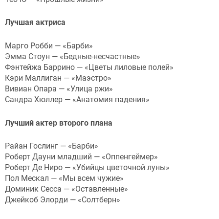
Лучшая актриса
Марго Робби — «Барби»
Эмма Стоун — «Бедные-несчастные»
Фэнтейжа Баррино — «Цветы лиловые полей»
Кэри Маллиган — «Маэстро»
Вивиан Опара — «Улица ржи»
Сандра Хюллер — «Анатомия падения»
Лучший актер второго плана
Райан Гослинг — «Барби»
Роберт Дауни младший — «Оппенгеймер»
Роберт Де Ниро — «Убийцы цветочной луны»
Пол Мескал — «Мы всем чужие»
Доминик Сесса — «Оставленные»
Джейкоб Элорди — «Солтберн»