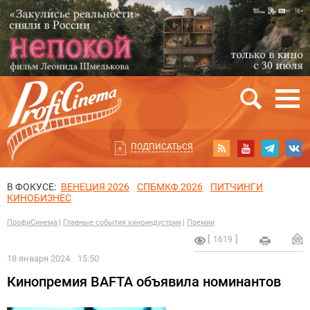
ПОДПИСАТЬСЯ
В ФОКУСЕ:
ВЕНЕЦИЯ 2026
СПБМКФ 2026
ПИТЧИНГИ
КИНОБИЗНЕС
ПрофиСинема
Главные события киноиндустрии
Премии
1619
18 января 2024
15:50
Кинопремия BAFTA объявила номинантов