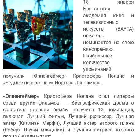
18 января
Британская
академия кино и
телевизионных
искусств (BAFTA)
объявила
номинантов на свою
кинопремию.
Наибольшее
количество
упоминаний
получили «Оппенгеймер» Кристофера Нолана и
«Бедные-несчастные» Йоргоса Лантимоса .
«Оппенгеймер»
Кристофера Нолана стал лидером
среди других фильмов — биографическая драма о
создателе ядерной бомбы получила 13 номинаций,
включая Лучший фильм, Лучший режиссер, Лучшая
актер (Киллиан Мерфи), Лучший актер второго плана
(Роберт Дауни младший) и Лучшая актриса второго
плана (Эмили Блант).