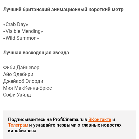
Лучший британский анимационный короткий метр
«Crab Day»
«Visible Mending»
«Wild Summon»
Лучшая восходящая звезда
Фиби Дайневор
Айо Эдебири
Джейкоб Элорди
Мия МакКенна-Брюс
Софи Уайлд
Подписывайтесь на ProfiCinema.ru в
ВКонтакте
и
Телеграм
и узнавайте первыми о главных новостях
кинобизнеса