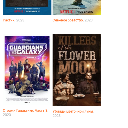
, 2023
, 2023
Растин
Снежное братство
,
Стражи Галактики. Часть 3
,
Убийцы цветочной луны
2023
2023