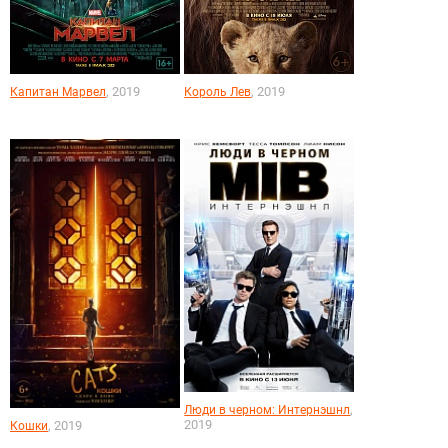
, 2019
, 2019
Капитан Марвел
Король Лев
,
Люди в черном: Интернэшнл
2019
, 2019
Кошки