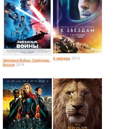
, 2019
К звёздам
Звёздные Войны: Скайуокер.
, 2019
Восход