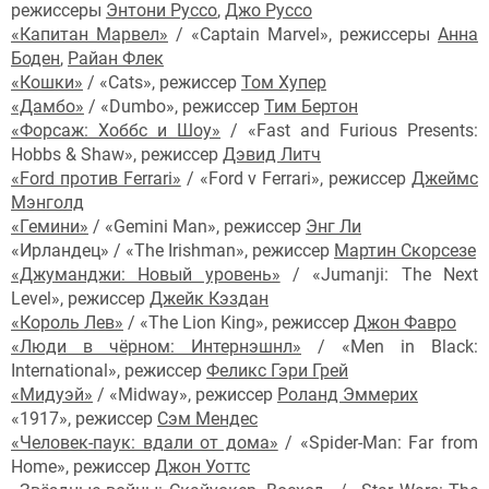
режиссеры
Энтони Руссо
,
Джо Руссо
«Капитан Марвел»
/ «Captain Marvel», режиссеры
Анна
Боден
,
Райан Флек
«Кошки»
/ «Cats», режиссер
Том Хупер
«Дамбо»
/ «Dumbo», режиссер
Тим Бертон
«Форсаж: Хоббс и Шоу»
/ «Fast and Furious Presents:
Hobbs & Shaw», режиссер
Дэвид Литч
«Ford против Ferrari»
/ «Ford v Ferrari», режиссер
Джеймс
Мэнголд
«Гемини»
/ «Gemini Man», режиссер
Энг Ли
«Ирландец» / «The Irishman», режиссер
Мартин Скорсезе
«Джуманджи: Новый уровень»
/ «Jumanji: The Next
Level», режиссер
Джейк Кэздан
«Король Лев»
/ «The Lion King», режиссер
Джон Фавро
«Люди в чёрном: Интернэшнл»
/ «Men in Black:
International», режиссер
Феликс Гэри Грей
«Мидуэй»
/ «Midway», режиссер
Роланд Эммерих
«1917», режиссер
Сэм Мендес
«Человек-паук: вдали от дома»
/ «Spider-Man: Far from
Home», режиссер
Джон Уоттс