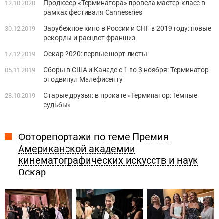
Продюсер «Терминатора» провела мастер-класс в
12.10.2020
рамках фестиваля Canneseries
Зарубежное кино в России и СНГ в 2019 году: новые
30.12.2019
рекорды и расцвет франшиз
Оскар 2020: первые шорт-листы
17.12.2019
Сборы в США и Канаде с 1 по 3 ноября: Терминатор
05.11.2019
отодвинул Малефисенту
Старые друзья: в прокате «Терминатор: Темные
28.10.2019
судьбы»
Фоторепортажи по теме Премия
Американской академии
кинематографических искусств и наук
Оскар