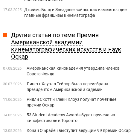
Джеймс Бонд и Звездные войны: как изменятся две
17.03.2025
главные франшизы кинематографа
Другие статьи по теме Премия
Американской академии
кинематографических искусств и наук
Оскар
Американская кинокадемия утвердила членов
07.08.2026
Совета Фонда
Линетт Хауэлл Тейлор была переизбрана
30.07.2026
президентом Американской академии
Ридли Скотт и Гленн Клоуз получат почетные
11.06.2026
премии Оскар
53 Student Academy Awards будет вручена на
14.05.2026
кинофестивале в Торонто
Конан О'Брайен выступит ведущим 99 премии Оскар
13.05.2026