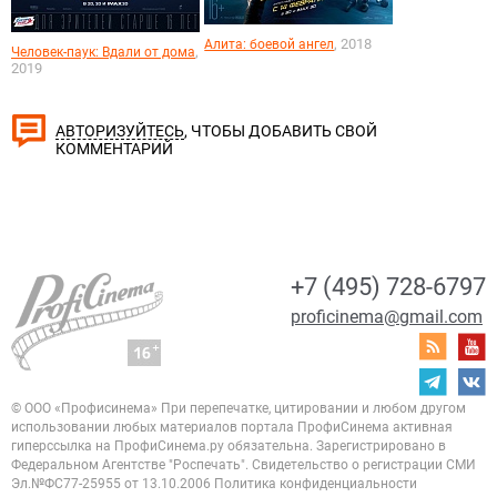
, 2018
Алита: боевой ангел
,
Человек-паук: Вдали от дома
2019
, ЧТОБЫ ДОБАВИТЬ СВОЙ
АВТОРИЗУЙТЕСЬ
КОММЕНТАРИЙ
+7 (495) 728-6797
proficinema@gmail.com
© ООО «Профисинема»
При перепечатке, цитировании и любом другом
использовании любых материалов портала
ПрофиСинема активная
гиперссылка на ПрофиСинема.ру обязательна.
Зарегистрировано в
Федеральном Агентстве "Роспечать". Свидетельство о регистрации
СМИ
Эл.№ФС77-25955 от 13.10.2006
Политика конфиденциальности