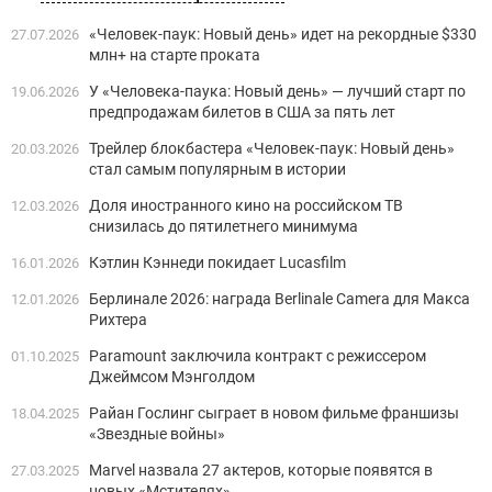
«Человек-паук: Новый день» идет на рекордные $330
27.07.2026
млн+ на старте проката
У «Человека-паука: Новый день» — лучший старт по
19.06.2026
предпродажам билетов в США за пять лет
Трейлер блокбастера «Человек-паук: Новый день»
20.03.2026
стал самым популярным в истории
Доля иностранного кино на российском ТВ
12.03.2026
снизилась до пятилетнего минимума
Кэтлин Кэннеди покидает Lucasfilm
16.01.2026
Берлинале 2026: награда Berlinale Camera для Макса
12.01.2026
Рихтера
Paramount заключила контракт с режиссером
01.10.2025
Джеймсом Мэнголдом
Райан Гослинг сыграет в новом фильме франшизы
18.04.2025
«Звездные войны»
Marvel назвала 27 актеров, которые появятся в
27.03.2025
новых «Мстителях»