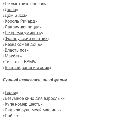
«Не смотрите наверх»
«
Дюна
»
«
Дом Gucci
»
«
Король Ричард
»
«
Лакричная пицца
»
«
Не время умирать
»
«
Французский вестник
»
«
Незнакомая дочь
»
«
Власть пса
»
«Макбет»
«Тик-так... БУМ!»
«
Вестсайдская история
»
Лучший неанглоязычный фильм
«
Герой
»
«
Б
езумное кино для взрослых
»
«
Купе номер шесть
»
«
Сядь за руль моей машины
»
«Побег»