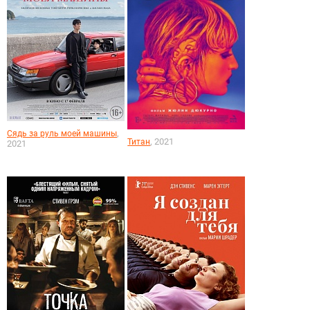
,
Сядь за руль моей машины
, 2021
Титан
2021