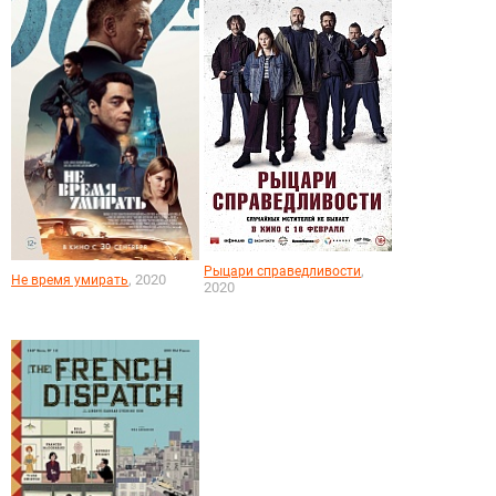
,
Рыцари справедливости
, 2020
Не время умирать
2020