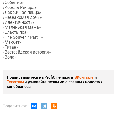
«
Событие
»
«
Король Ричард
»
«
Лакричная пицца
»
«
Незнакомая дочь
»
«Идентичность»
«
Маленькая мама
»
«
Власть пса
»
«The Souvenir Part II»
«Макбет»
«
Титан
»
«
Вестсайдская история
»
«Зола»
Подписывайтесь на ProfiCinema.ru в
ВКонтакте
и
Телеграм
и узнавайте первыми о главных новостях
кинобизнеса
Поделиться: