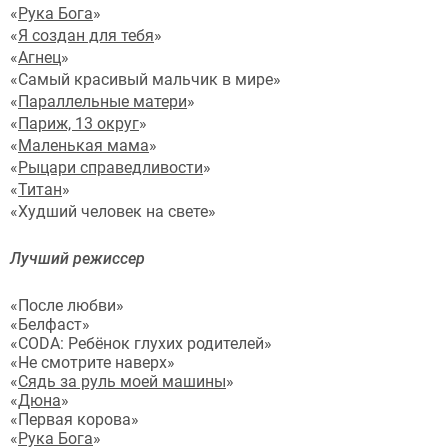
«
Рука Бога
»
«
Я создан для тебя
»
«
Агнец
»
«Самый красивый мальчик в мире»
«
Параллельные матери
»
«
Париж, 13 округ
»
«
Маленькая мама
»
«
Рыцари справедливости
»
«
Титан
»
«Худший человек на свете»
Лучший режиссер
«После любви»
«Белфаст»
«CODA: Ребёнок глухих родителей»
«Не смотрите наверх»
«
Сядь за руль моей машины
»
«
Дюна
»
«Первая корова»
«
Рука Бога
»