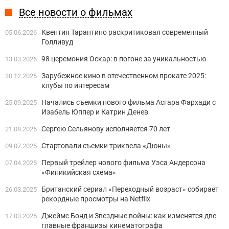
Все новости о фильмах
Квентин Тарантино раскритиковал современный
05.06.2026
Голливуд
98 церемония Оскар: в погоне за уникальностью
13.03.2026
Зарубежное кино в отечественном прокате 2025:
30.12.2025
клубы по интересам
Начались съемки нового фильма Асгара Фархади с
25.09.2025
Изабель Юппер и Катрин Денев
Сергею Сельянову исполняется 70 лет
21.08.2025
Стартовали съемки триквела «Дюны»
09.07.2025
Первый трейлер нового фильма Уэса Андерсона
07.04.2025
«Финикийская схема»
Британский сериал «Переходный возраст» собирает
26.03.2025
рекордные просмотры на Netflix
Джеймс Бонд и Звездные войны: как изменятся две
17.03.2025
главные франшизы кинематографа