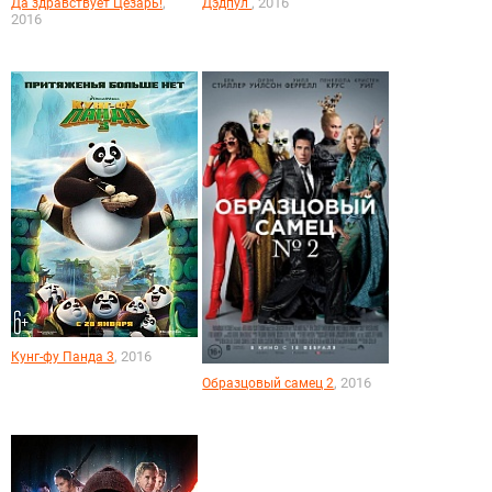
,
, 2016
Да здравствует Цезарь!
Дэдпул
2016
, 2016
Кунг-фу Панда 3
, 2016
Образцовый самец 2