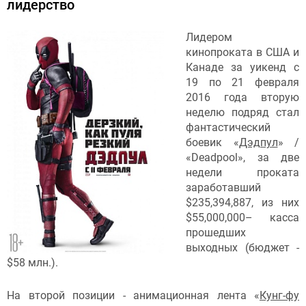
лидерство
Лидером
кинопроката в США и
Канаде за уикенд с
19 по 21 февраля
2016 года вторую
неделю подряд стал
фантастический
боевик «
Дэдпул
» /
«Deadpool», за две
недели проката
заработавший
$235,394,887, из них
$55,000,000– касса
прошедших
выходных (бюджет -
$58 млн.).
На второй позиции - анимационная лента «
Кунг-фу