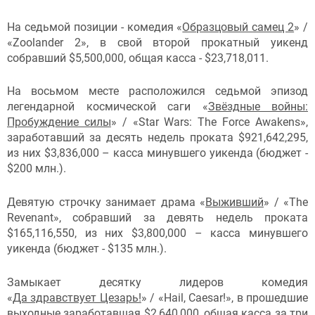
На седьмой позиции - комедия «
Образцовый самец 2
» /
«Zoolander 2», в свой второй прокатный уикенд
собравший $5,500,000, общая касса - $23,718,011.
На восьмом месте расположился седьмой эпизод
легендарной космической саги «
Звёздные войны:
Пробуждение силы
» / «Star Wars: The Force Awakens»,
заработавший за десять недель проката $921,642,295,
из них $3,836,000 – касса минувшего уикенда (бюджет -
$200 млн.).
Девятую строчку занимает драма «
Выживший
» / «The
Revenant», собравший за девять недель проката
$165,116,550, из них $3,800,000 – касса минувшего
уикенда (бюджет - $135 млн.).
Замыкает десятку лидеров комедия
«
Да здравствует Цезарь!
» / «Hail, Caesar!», в прошедшие
выходные заработавшая $2,640,000, общая касса за три