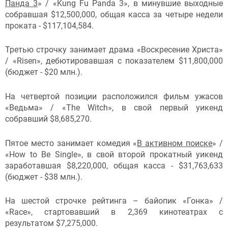
Панда 3
» / «Kung Fu Panda 3», в минувшие выходные
собравшая $12,500,000, общая касса за четыре недели
проката - $117,104,584.
Третью строчку занимает драма «Воскресение Христа»
/ «Risen», дебютировавшая с показателем $11,800,000
(бюджет - $20 млн.).
На четвертой позиции расположился фильм ужасов
«Ведьма» / «The Witch», в свой первый уикенд
собравший $8,685,270.
Пятое место занимает комедия «
В активном поиске
» /
«How to Be Single», в свой второй прокатный уикенд
заработавшая $8,220,000, общая касса - $31,763,633
(бюджет - $38 млн.).
На шестой строчке рейтинга – байопик «Гонка» /
«Race», стартовавший в 2,369 кинотеатрах с
результатом $7,275,000.