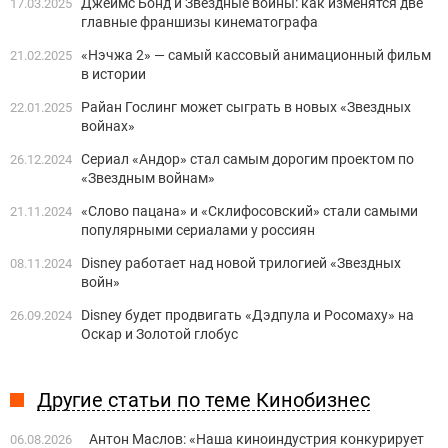
Джеймс Бонд и Звездные войны: как изменятся две
17.03.2025
главные франшизы кинематографа
«Нэчжа 2» — самый кассовый анимационный фильм
21.02.2025
в истории
Райан Гослинг может сыграть в новых «Звездных
22.01.2025
войнах»
Сериал «Андор» стал самым дорогим проектом по
26.12.2024
«Звездным войнам»
«Слово пацана» и «Склифосовский» стали самыми
21.11.2024
популярными сериалами у россиян
Disney работает над новой трилогией «Звездных
08.11.2024
войн»
Disney будет продвигать «Дэдпула и Росомаху» на
26.09.2024
Оскар и Золотой глобус
Другие статьи по теме Кинобизнес
Антон Маслов: «Наша киноиндустрия конкурирует
06.08.2026