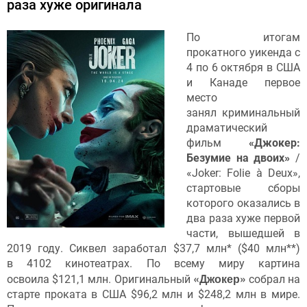
раза хуже оригинала
По итогам
прокатного уикенда с
4 по 6 октября в США
и Канаде первое
место
занял криминальный
драматический
фильм
«Джокер:
Безумие на двоих»
/
«Joker: Folie à Deux»,
стартовые сборы
которого оказались в
два раза хуже первой
части, вышедшей в
2019 году. Сиквел заработал $37,7 млн* ($40 млн**)
в 4102 кинотеатрах. По всему миру картина
«Джокер»
освоила $121,1 млн. Оригинальный
собрал на
старте проката в США $96,2 млн и $248,2 млн в мире.