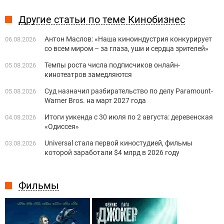
Другие статьи по теме Кинобизнес
Антон Маслов: «Наша киноиндустрия конкурирует
06.08.2026
со всем миром – за глаза, уши и сердца зрителей»
Темпы роста числа подписчиков онлайн-
05.08.2026
кинотеатров замедляются
Суд назначил разбирательство по делу Paramount-
05.08.2026
Warner Bros. на март 2027 года
Итоги уикенда с 30 июля по 2 августа: деревенская
04.08.2026
«Одиссея»
Universal стала первой киностудией, фильмы
03.08.2026
которой заработали $4 млрд в 2026 году
Фильмы