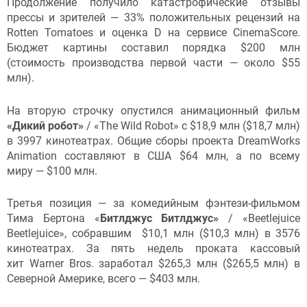
Продолжение получило катастрофические отзывы
прессы и зрителей — 33% положительных рецензий на
Rotten Tomatoes и оценка D на сервисе CinemaScore.
Бюджет картины составил порядка $200 млн
(стоимость производства первой части — около $55
млн).
На вторую строчку опустился анимационный фильм
«Дикий робот»
/ «The Wild Robot» с $18,9 млн ($18,7 млн)
в 3997 кинотеатрах. Общие сборы проекта DreamWorks
Animation составляют в США $64 млн, а по всему
миру — $100 млн.
Третья позиция — за комедийным фэнтези-фильмом
Тима Бертона «
Битлджус Битлджус»
/ «Beetlejuice
Beetlejuice», собравшим $10,1 млн ($10,3 млн) в 3576
кинотеатрах. За пять недель проката кассовый
хит Warner Bros. заработал $265,3 млн ($265,5 млн) в
Северной Америке, всего — $403 млн.