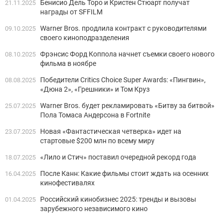
Бенисио Дель Торо и Кристен Стюарт получат
21.11.2025
награды от SFFILM
Warner Bros. продлила контракт с руководителями
09.10.2025
своего киноподразделения
Фрэнсис Форд Коппола начнет съемки своего нового
08.10.2025
фильма в ноябре
Победители Critics Choice Super Awards: «Пингвин»,
08.08.2025
«Дюна 2», «Грешники» и Том Круз
Warner Bros. будет рекламировать «Битву за битвой»
25.07.2025
Пола Томаса Андерсона в Fortnite
Новая «Фантастическая четверка» идет на
23.07.2025
стартовые $200 млн по всему миру
«Лило и Стич» поставил очередной рекорд года
18.07.2025
После Канн: Какие фильмы стоит ждать на осенних
16.04.2025
кинофестивалях
Российский кинобизнес 2025: тренды и вызовы
01.04.2025
зарубежного независимого кино