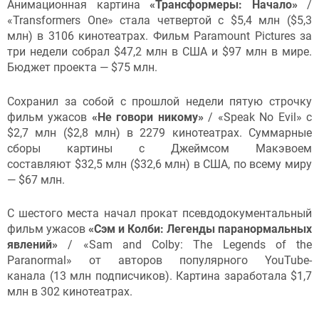
Анимационная картина
«Трансформеры: Начало»
/
«Transformers One» стала четвертой с $5,4 млн ($5,3
млн) в 3106 кинотеатрах. Фильм Paramount Pictures за
три недели собрал $47,2 млн в США и $97 млн в мире.
Бюджет проекта — $75 млн.
Сохранил за собой с прошлой недели пятую строчку
фильм ужасов
«Не говори никому»
/ «Speak No Evil» с
$2,7 млн ($2,8 млн) в 2279 кинотеатрах. Суммарные
сборы картины с Джеймсом Макэвоем
составляют $32,5 млн ($32,6 млн) в США, по всему миру
— $67 млн.
С шестого места начал прокат псевдодокументальный
фильм ужасов
«Сэм и Колби: Легенды паранормальных
явлений»
/ «Sam and Colby: The Legends of the
Paranormal» от авторов популярного YouTube-
канала (13 млн подписчиков). Картина заработала $1,7
млн в 302 кинотеатрах.