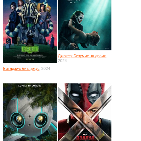
,
Джокер: Безумие на двоих
2024
, 2024
Битлджус Битлджус