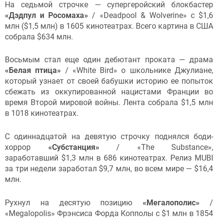
На седьмой строчке — супергеройский блокбастер
«Дэдпул и Росомаха»
/ «Deadpool & Wolverine» с $1,6
млн ($1,5 млн) в 1605 кинотеатрах. Всего картина в США
собрала $634 млн.
Восьмым стал еще один дебютант проката — драма
«Белая птица»
/ «White Bird» о школьнике Джулиане,
который узнает от своей бабушки историю ее попыток
сбежать из оккупированной нацистами Франции во
время Второй мировой войны. Лента собрала $1,5 млн
в 1018 кинотеатрах.
С одиннадцатой на девятую строчку поднялся боди-
хоррор
«Субстанция»
/ «The Substance»,
заработавший $1,3 млн в 686 кинотеатрах. Релиз MUBI
за три недели заработал $9,7 млн, во всем мире — $16,4
млн.
Рухнул на десятую позицию
«Мегалополис»
/
«Megalopolis» Фрэнсиса Форда Копполы с $1 млн в 1854