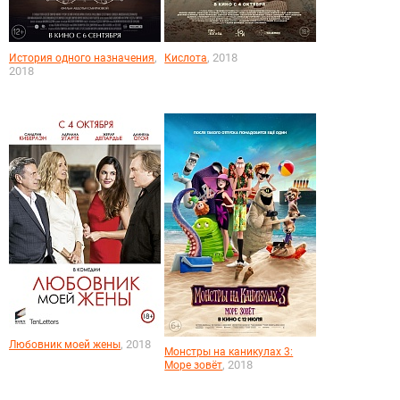
,
, 2018
История одного назначения
Кислота
2018
, 2018
Любовник моей жены
Монстры на каникулах 3:
, 2018
Море зовёт