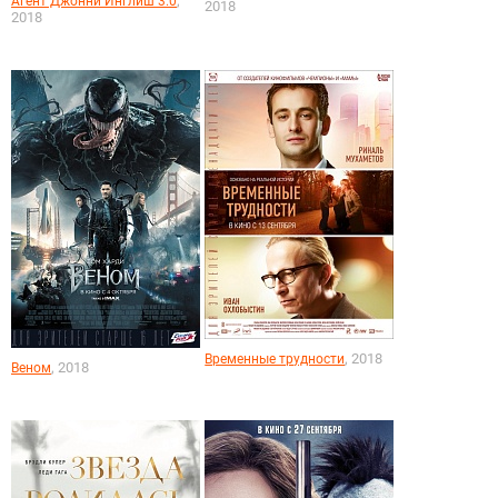
,
Агент Джонни Инглиш 3.0
2018
2018
, 2018
Временные трудности
, 2018
Веном