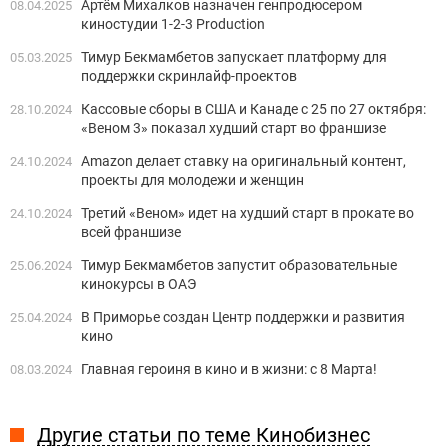
Артём Михалков назначен генпродюсером
08.04.2025
киностудии 1-2-3 Production
Тимур Бекмамбетов запускает платформу для
05.03.2025
поддержки скринлайф-проектов
Кассовые сборы в США и Канаде с 25 по 27 октября:
28.10.2024
«Веном 3» показал худший старт во франшизе
Amazon делает ставку на оригинальный контент,
24.10.2024
проекты для молодежи и женщин
Третий «Веном» идет на худший старт в прокате во
24.10.2024
всей франшизе
Тимур Бекмамбетов запустит образовательные
25.06.2024
кинокурсы в ОАЭ
В Приморье создан Центр поддержки и развития
25.04.2024
кино
Главная героиня в кино и в жизни: с 8 Марта!
08.03.2024
Другие статьи по теме Кинобизнес