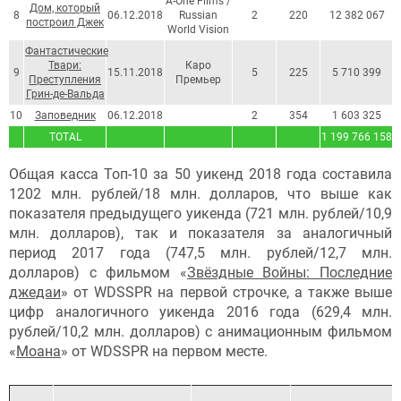
A-One Films /
Дом, который
8
06.12.2018
Russian
2
220
12 382 067
построил Джек
World Vision
Фантастические
Твари:
Каро
9
15.11.2018
5
225
5 710 399
Преступления
Премьер
Грин-де-Вальда
10
Заповедник
06.12.2018
2
354
1 603 325
TOTAL
1 199 766 158
1
Общая касса Топ-10 за 50 уикенд 2018 года составила
1202 млн. рублей/18 млн. долларов, что выше как
показателя предыдущего уикенда (721 млн. рублей/10,9
млн. долларов), так и показателя за аналогичный
период 2017 года (747,5 млн. рублей/12,7 млн.
долларов) с фильмом «
Звёздные Войны: Последние
джедаи
» от WDSSPR на первой строчке, а также выше
цифр аналогичного уикенда 2016 года (629,4 млн.
рублей/10,2 млн. долларов) с анимационным фильмом
«
Моана
» от WDSSPR на первом месте.