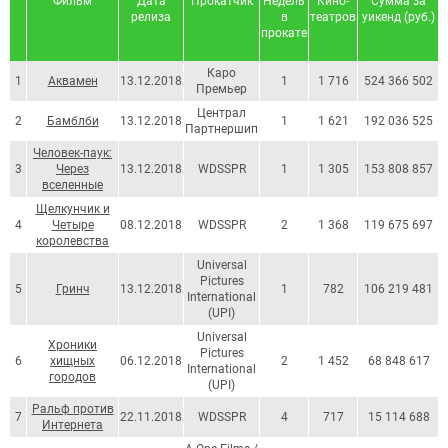
Фильм
Дата
Прокатчик
Недель
Кино-
Сумма за
релиза
в
театров
уикенд (руб.)
прокате
Каро
1
Аквамен
13.12.2018
1
1 716
524 366 502
Премьер
Централ
2
Бамблби
13.12.2018
1
1 621
192 036 525
Партнершип
Человек-паук:
3
Через
13.12.2018
WDSSPR
1
1 305
153 808 857
вселенные
Щелкунчик и
4
Четыре
08.12.2018
WDSSPR
2
1 368
119 675 697
королевства
Universal
Pictures
5
Гринч
13.12.2018
1
782
106 219 481
International
(UPI)
Universal
Хроники
Pictures
6
хищных
06.12.2018
2
1 452
68 848 617
International
городов
(UPI)
Ральф против
7
22.11.2018
WDSSPR
4
717
15 114 688
Интернета