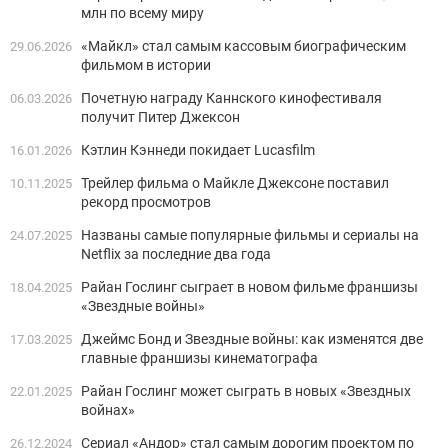
млн по всему миру
«Майкл» стал самым кассовым биографическим
29.06.2026
фильмом в истории
Почетную награду Каннского кинофестиваля
06.03.2026
получит Питер Джексон
Кэтлин Кэннеди покидает Lucasfilm
16.01.2026
Трейлер фильма о Майкле Джексоне поставил
10.11.2025
рекорд просмотров
Названы самые популярные фильмы и сериалы на
24.07.2025
Netflix за последние два года
Райан Гослинг сыграет в новом фильме франшизы
18.04.2025
«Звездные войны»
Джеймс Бонд и Звездные войны: как изменятся две
17.03.2025
главные франшизы кинематографа
Райан Гослинг может сыграть в новых «Звездных
22.01.2025
войнах»
Сериал «Андор» стал самым дорогим проектом по
26.12.2024