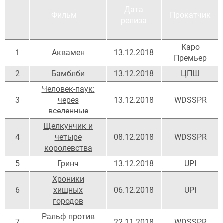
Дата
Фильм
Прокатчик
релиза
Каро
1
Аквамен
13.12.2018
Премьер
2
Бамблби
13.12.2018
ЦПШ
Человек-паук:
3
через
13.12.2018
WDSSPR
вселенные
Щелкунчик и
4
четыре
08.12.2018
WDSSPR
королевства
5
Гринч
13.12.2018
UPI
Хроники
6
хищных
06.12.2018
UPI
городов
Ральф против
7
22.11.2018
WDSSPR