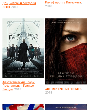
,
Ральф против Интернета
Дом, который построил
2018
, 2018
Джек
Фантастические Твари:
Преступления Грин-де-
,
Хроники хищных городов
, 2018
Вальда
2018