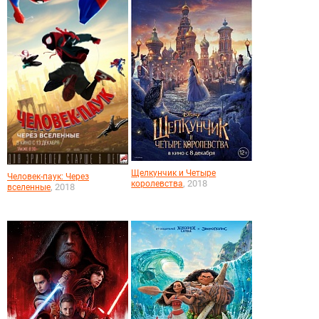
Щелкунчик и Четыре
Человек-паук: Через
, 2018
королевства
, 2018
вселенные