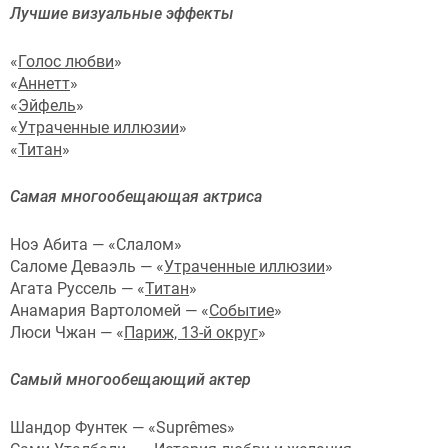
Лучшие визуальные эффекты
«
Голос любви
»
«
Аннетт
»
«
Эйфель
»
«
Утраченные иллюзии
»
«
Титан
»
Самая многообещающая актриса
Ноэ Абита — «Слалом»
Саломе Деваэль — «
Утраченные иллюзии
»
Агата Руссель — «
Титан
»
Анамария Вартоломей — «
Событие
»
Люси Чжан — «
Париж, 13-й округ
»
Самый многообещающий актер
Шандор Фунтек — «Suprêmes»