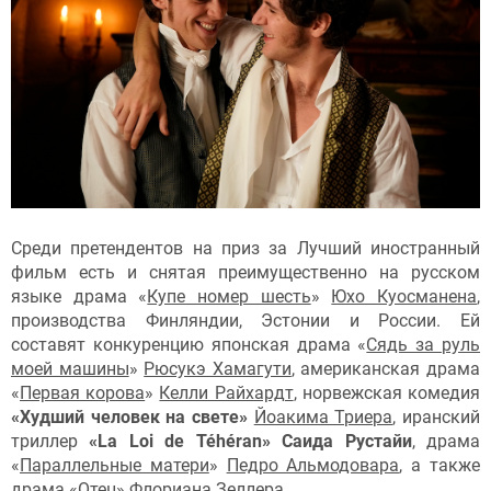
Среди претендентов на приз за Лучший иностранный
фильм есть и снятая преимущественно на русском
языке драма «
Купе номер шесть
»
Юхо Куосманена
,
производства Финляндии, Эстонии и России. Ей
составят конкуренцию японская драма «
Сядь за руль
моей машины
»
Рюсукэ Хамагути
, американская драма
«
Первая корова
»
Келли Райхардт
, норвежская комедия
«Худший человек на свете»
Йоакима Триера
, иранский
триллер
«La Loi de Téhéran» Саида Рустайи
, драма
«
Параллельные матери
»
Педро Альмодовара
, а также
драма «
Отец
»
Флориана Зеллера
.