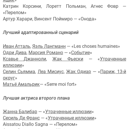
Катрин Корсини, Лоретт Польман, Агнес Фовр —
«Перелом»
Артур Харари, Винсент Поймиро — «Онода»
Лучший адаптированный сценарий
Иван Атталь
,
Яэль Лангманн
— «Les choses humaines»
Одри Дива
,
Марсия Романо
— «
Событие
»
Ксавье Джанноли
,
Жак Фьески
— «
Утраченные
иллюзии
»
Селин Сьямма
,
Леа Мисиус
,
Жак Одиар
— «
Париж, 13-й
округ
»
Матьё Амальрик
— «Serre moi fort»
Лучшая актриса второго плана
Жанна Балибар
— «
Утраченные иллюзии
»
Сесиль Де Франс
— «
Утраченные иллюзии
»
Aissatou Diallo Sagna — «Перелом»