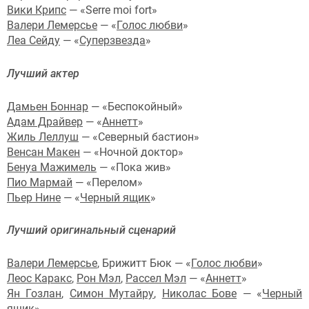
Вики Крипс
— «Serre moi fort»
Валери Лемерсье
— «
Голос любви
»
Леа Сейду
— «
Суперзвезда
»
Лучший актер
Дамьен Боннар
— «Беспокойный»
Адам Драйвер
— «
Аннетт
»
Жиль Леллуш
— «Северный бастион»
Венсан Макен
— «Ночной доктор»
Бенуа Мажимель
— «Пока жив»
Пио Мармай
— «Перелом»
Пьер Нине
— «
Черный ящик
»
Лучший оригинальный сценарий
Валери Лемерсье
, Брижитт Бюк — «
Голос любви
»
Леос Каракс
,
Рон Мэл
,
Рассел Мэл
— «
Аннетт
»
Ян Гозлан
,
Симон Мутайру
,
Николас Бове
— «
Черный
ящик
»