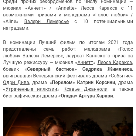
Среди прочих рекордсменов по числу номинаций —
мюзикл «
Аннетт
» / «Annette»
Леоса Каракса
с 11
возможными призами и мелодрама «
Голос любви
» /
«Aline»
Валери Лемерсье
c 10 потенциальными
наградами.
В номинации Лучший фильм по итогам 2021 года
представлены семь работ: мелодрама «
Голос
любви
»
Валери Лемерсье
, лауреат Каннского приза за
Лучшую режиссуру — мюзикл «
Аннетт
»
Леоса Каракса
,
боевик
«Северный бастион»
Седрика Жименеса
,
выигравшая Венецианский фестиваль драма «
Событие
»
Одри Дива
, драма
«Перелом»
Катрин Корсини
, драма
«
Утраченные иллюзии
»
Ксавье Джанноли
, а также
биографическая драма
«Онода» Артура Харари
.