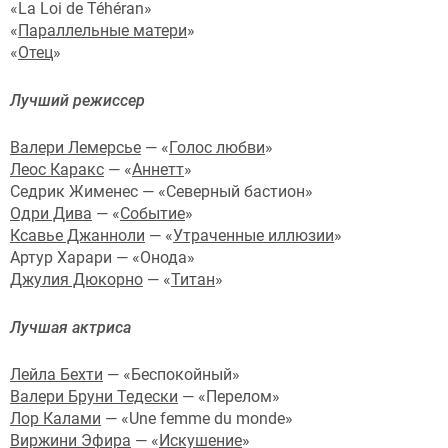
«La Loi de Téhéran»
«
Параллельные матери
»
«
Отец
»
Лучший режиссер
Валери Лемерсье
— «
Голос любви
»
Леос Каракс
— «
Аннетт
»
Седрик Жименес — «Северный бастион»
Одри Дива
— «
Событие
»
Ксавье Джанноли
— «
Утраченные иллюзии
»
Артур Харари — «Онода»
Джулия Дюкорно
— «
Титан
»
Лучшая актриса
Лейла Бехти
— «Беспокойный»
Валери Бруни Тедески
— «Перелом»
Лор Калами
— «Une femme du monde»
Виржини Эфира
— «
Искушение
»