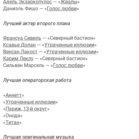
Адель Экзаркопулос
— «
Жвалы
»
Даниэль Фишо — «
Голос любви
»
Лучший актер второго плана
Франсуа Сивиль
— «Северный бастион»
Ксавье Долан
— «
Утраченные иллюзии
»
Венсан Лакост
— «
Утраченные иллюзии
»
Карим Леклу
— «Северный бастион»
Сильвен Марсель — «
Голос любви
»
Лучшая операторская работа
«
Аннетт
»
«
Утраченные иллюзии
»
«
Париж, 13-й округ
»
«Онода»
«
Титан
»
Лучшая оригинальная музыка