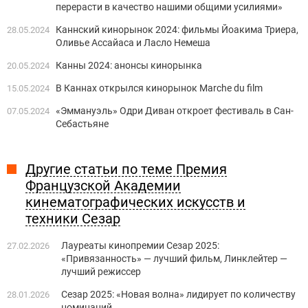
перерасти в качество нашими общими усилиями»
Каннский кинорынок 2024: фильмы Йоакима Триера,
28.05.2024
Оливье Ассайаса и Ласло Немеша
Канны 2024: анонсы кинорынка
20.05.2024
В Каннах открылся кинорынок Marchе du film
15.05.2024
«Эммануэль» Одри Диван откроет фестиваль в Сан-
07.05.2024
Себастьяне
Другие статьи по теме Премия
Французской Академии
кинематографических искусств и
техники Сезар
Лауреаты кинопремии Сезар 2025:
27.02.2026
«Привязанность» — лучший фильм, Линклейтер —
лучший режиссер
Сезар 2025: «Новая волна» лидирует по количеству
28.01.2026
номинаций