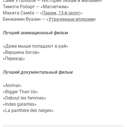
Сами Уталбали — «История любви и желания»
Тимоти Робарт — «Магнетизм»
Макита Самба — «
Париж, 13-й округ
»
Бенжамен Вуазен — «
Утраченные иллюзии
»
Лучший анимационный фильм
«Даже мыши попадают в рай»
«Вершина богов»
«Переход»
Лучший документальный фильм
«Animal»
«Bigger Than Us»
«Debout les femmes»
«Indes galantes»
«La panthère des neiges»