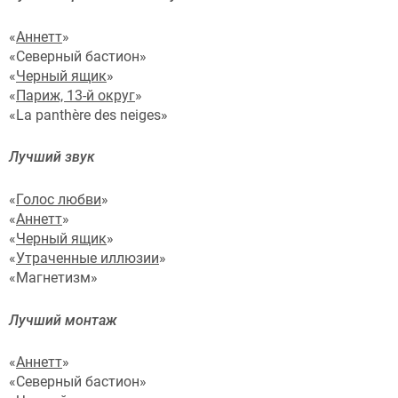
«
Аннетт
»
«Северный бастион»
«
Черный ящик
»
«
Париж, 13-й округ
»
«La panthère des neiges»
Лучший звук
«
Голос любви
»
«
Аннетт
»
«
Черный ящик
»
«
Утраченные иллюзии
»
«Магнетизм»
Лучший монтаж
«
Аннетт
»
«Северный бастион»