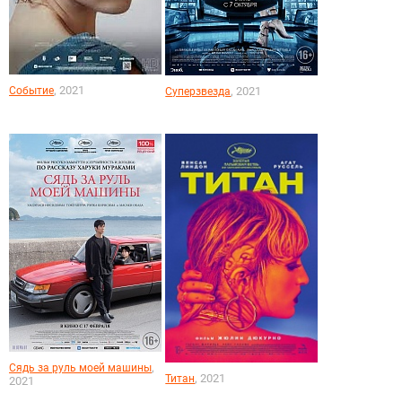
, 2021
Событие
, 2021
Суперзвезда
,
Сядь за руль моей машины
, 2021
Титан
2021