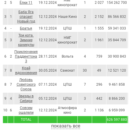
НМГ
2
5
Ёлки 11
19.12.2024
1
2 027
154 262 700
1
кинопрокат
Баба Яга
3
1
спасает
12.12.2024
Наше Кино
2
2 152
86 566 832
Новый год
4
-
Братья
19.12.2024
ЦПШ
1
1 555
59 341 033
Три кота.
НМГ
5
3
Зимние
12.12.2024
2
1 961
35 844 709
кинопрокат
каникулы
Приключения
6
2
Паддингтона
28.11.2024
Вольга
4
759
30 900 843
3
Край
7
8
30.05.2024
Самокат
30
49
12 521 120
вдохновения
Любовь
8
7
Советского
07.11.2024
ЦПШ
7
296
9 461 858
Союза
Звезды в
9
4
05.12.2024
ЦПШ
3
442
8 866 200
Сибири
Совсем
Атмосфера
10
6
12.12.2024
2
1 136
6 959 099
ошалели
кино
TOTAL
626 597 880
6
показать все