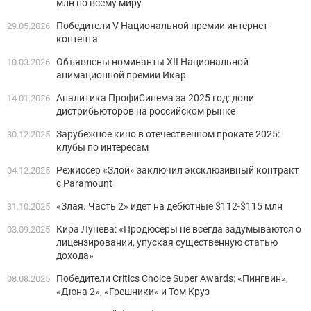
млн по всему миру
Победители V Национальной премии интернет-
29.05.2026
контента
Объявлены номинанты XII Национальной
10.03.2026
анимационной премии Икар
Аналитика ПрофиСинема за 2025 год: доли
14.01.2026
дистрибьюторов на российском рынке
Зарубежное кино в отечественном прокате 2025:
30.12.2025
клубы по интересам
Режиссер «Злой» заключил эксклюзивный контракт
04.12.2025
с Paramount
«Злая. Часть 2» идет на дебютные $112-$115 млн
31.10.2025
Кира Лунева: «Продюсеры не всегда задумываются о
03.09.2025
лицензировании, упуская существенную статью
дохода»
Победители Critics Choice Super Awards: «Пингвин»,
08.08.2025
«Дюна 2», «Грешники» и Том Круз