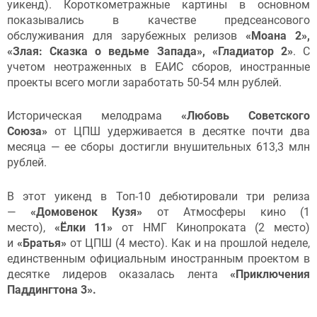
уикенд). Короткометражные картины в основном
показывались в качестве предсеансового
обслуживания для зарубежных релизов
«Моана 2»,
«Злая: Сказка о ведьме Запада», «Гладиатор 2»
. С
учетом неотраженных в ЕАИС сборов, иностранные
проекты всего могли заработать 50-54 млн рублей.
Историческая мелодрама
«Любовь Советского
Союза»
от ЦПШ удерживается в десятке почти два
месяца — ее сборы достигли внушительных 613,3 млн
рублей.
В этот уикенд в Топ-10 дебютировали три релиза
—
«Домовенок Кузя»
от Атмосферы кино (1
место),
«Ёлки 11»
от НМГ Кинопроката (2 место)
и
«Братья»
от ЦПШ (4 место). Как и на прошлой неделе,
единственным официальным иностранным проектом в
десятке лидеров оказалась лента
«Приключения
Паддингтона 3».