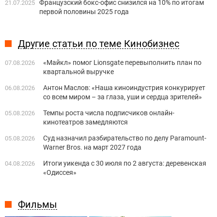
Французский бокс-офис снизился на 10% по итогам
21.07.2025
первой половины 2025 года
Другие статьи по теме Кинобизнес
«Майкл» помог Lionsgate перевыполнить план по
07.08.2026
квартальной выручке
Антон Маслов: «Наша киноиндустрия конкурирует
06.08.2026
со всем миром – за глаза, уши и сердца зрителей»
Темпы роста числа подписчиков онлайн-
05.08.2026
кинотеатров замедляются
Суд назначил разбирательство по делу Paramount-
05.08.2026
Warner Bros. на март 2027 года
Итоги уикенда с 30 июля по 2 августа: деревенская
04.08.2026
«Одиссея»
Фильмы