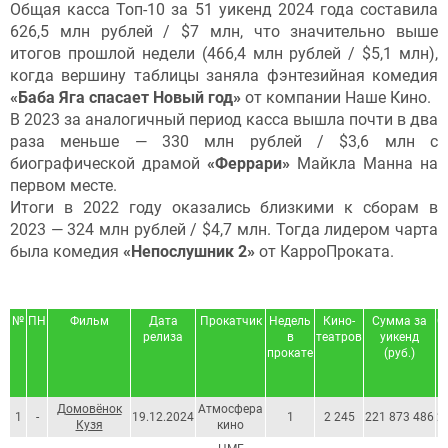
Общая касса Топ-10 за 51 уикенд 2024 года составила
626,5 млн рублей / $7 млн, что значительно выше
итогов прошлой недели (466,4 млн рублей / $5,1 млн),
когда вершину таблицы заняла фэнтезийная комедия
«Баба Яга спасает Новый год»
от компании Наше Кино.
В 2023 за аналогичный период касса вышла почти в два
раза меньше — 330 млн рублей / $3,6 млн с
биографической драмой
«Феррари»
Майкла Манна на
первом месте.
Итоги в 2022 году оказались близкими к сборам в
2023 — 324 млн рублей / $4,7 млн. Тогда лидером чарта
была комедия
«Непослушник 2»
от КарроПроката.
№
ПН
Фильм
Дата
Прокатчик
Недель
Кино-
Сумма за
С
релиза
в
театров
уикенд
прокате
(руб.)
Домовёнок
Атмосфера
1
-
19.12.2024
1
2 245
221 873 486
2
Кузя
кино