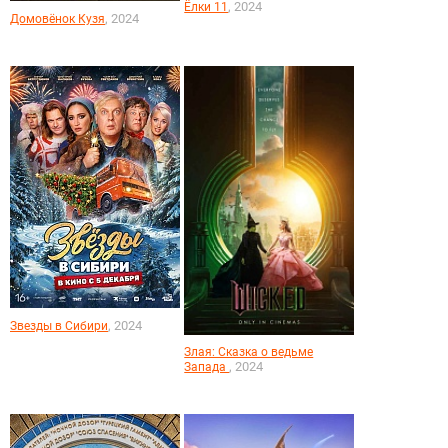
, 2024
Ёлки 11
, 2024
Домовёнок Кузя
, 2024
Звезды в Сибири
Злая: Сказка о ведьме
, 2024
Запада