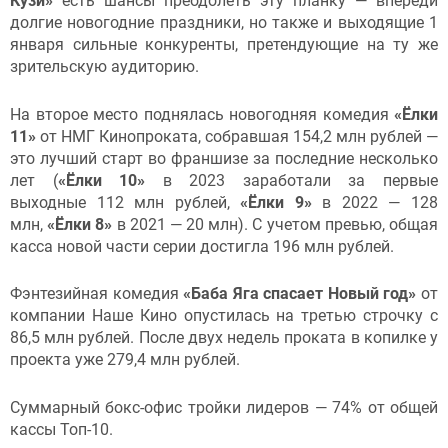
Кузи»
есть шансы преодолеть эту планку — впереди
долгие новогодние праздники, но также и выходящие 1
января сильные конкуренты, претендующие на ту же
зрительскую аудиторию.
На второе место поднялась новогодняя комедия
«Ёлки
11»
от НМГ Кинопроката, собравшая 154,2 млн рублей —
это лучший старт во франшизе за последние несколько
лет (
«Ёлки 10»
в 2023 заработали за первые
выходные
112 млн рублей,
«Ёлки 9»
в 2022 — 128
млн,
«
Ёлки 8»
в 2021 — 20 млн). С учетом превью, общая
касса новой части серии достигла 196 млн рублей.
Фэнтезийная комедия
«Баба Яга спасает Новый год»
от
компании Наше Кино опустилась на третью строчку с
86,5 млн рублей. После двух недель проката в копилке у
проекта уже 279,4 млн рублей.
Суммарный бокс-офис тройки лидеров — 74% от общей
кассы Топ-10.