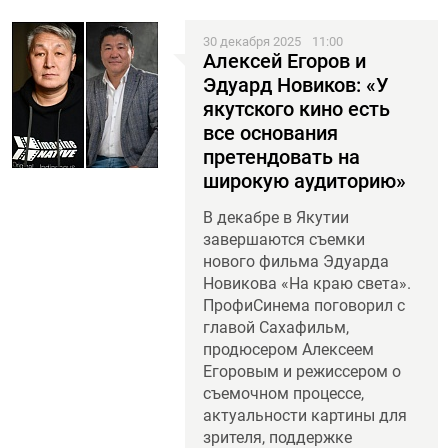
30 декабря 2025
11:00
Алексей Егоров и
Эдуард Новиков: «У
якутского кино есть
все основания
претендовать на
широкую аудиторию»
В декабре в Якутии
завершаются съемки
нового фильма Эдуарда
Новикова «На краю света».
ПрофиСинема поговорил с
главой Сахафильм,
продюсером Алексеем
Егоровым и режиссером о
съемочном процессе,
актуальности картины для
зрителя, поддержке