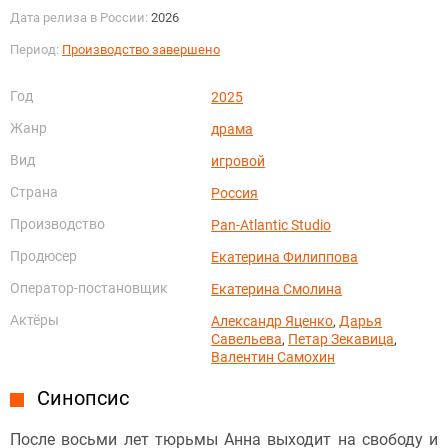
Дата релиза в России:
2026
Период:
Производство завершено
Год
2025
Жанр
драма
Вид
игровой
Страна
Россия
Производство
Pan-Atlantic Studio
Продюсер
Екатерина Филиппова
Оператор-постановщик
Екатерина Смолина
Актёры
Александр Яценко
,
Дарья
Савельева
,
Петар Зекавица
,
Валентин Самохин
Синопсис
После восьми лет тюрьмы Анна выходит на свободу и