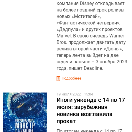
компания Disney откладывает
на более поздний срок релизы
новых «Мстителей»,
«Фантастической четверки»,
«Дэдпула» и других проектов
Marvel. В свою очередь Warner
Bros. продолжает двигать дату
релиза второй части «Дюны»,
теперь лента выйдет на две
недели раньше – 3 ноября 2023
года, пишет Deadline.
Подробнее
19 июля 2022
15:04
Итоги уикенда с 14 по 17
июля: зарубежная
новинка возглавила
прокат
По итогам уикенда с 14 по 17