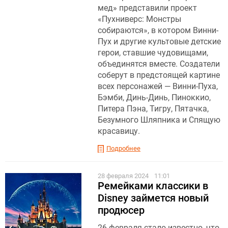
мед» представили проект
«Пухниверс: Монстры
собираются», в котором Винни-
Пух и другие культовые детские
герои, ставшие чудовищами,
объединятся вместе. Создатели
соберут в предстоящей картине
всех персонажей — Винни-Пуха,
Бэмби, Динь-Динь, Пиноккио,
Питера Пэна, Тигру, Пятачка,
Безумного Шляпника и Спящую
красавицу.
Подробнее
28 февраля 2024
11:01
Ремейками классики в
Disney займется новый
продюсер
26 февраля стало известно, что