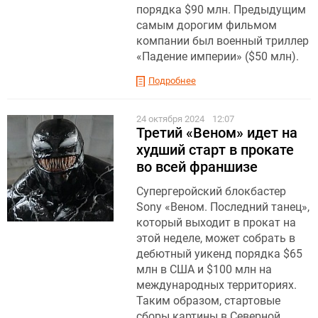
порядка $90 млн. Предыдущим
самым дорогим фильмом
компании был военный триллер
«Падение империи» ($50 млн).
Подробнее
24 октября 2024
12:07
Третий «Веном» идет на
худший старт в прокате
во всей франшизе
Супергеройский блокбастер
Sony «Веном. Последний танец»,
который выходит в прокат на
этой неделе, может собрать в
дебютный уикенд порядка $65
млн в США и $100 млн на
международных территориях.
Таким образом, стартовые
сборы картины в Северной