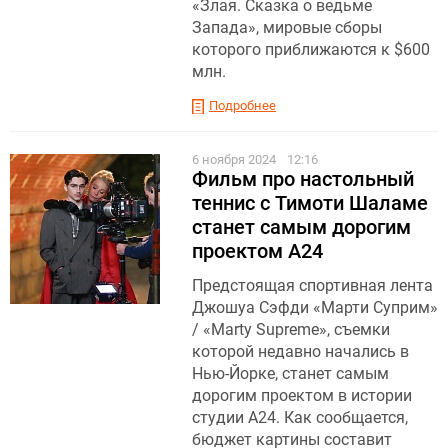
«Злая. Сказка о ведьме
Запада», мировые сборы
которого приближаются к $600
млн.
Подробнее
6 ноября 2024
12:16
Фильм про настольный
теннис с Тимоти Шаламе
станет самым дорогим
проектом А24
Предстоящая спортивная лента
Джошуа Сэфди «Марти Суприм»
/ «Marty Supreme», съемки
которой недавно начались в
Нью-Йорке, станет самым
дорогим проектом в истории
студии А24. Как сообщается,
бюджет картины составит