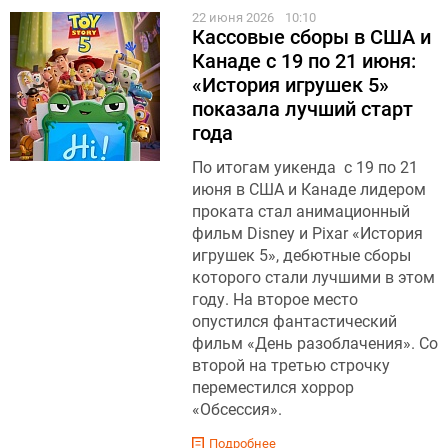
22 июня 2026
10:10
Кассовые сборы в США и
Канаде с 19 по 21 июня:
«История игрушек 5»
показала лучший старт
года
По итогам уикенда с 19 по 21
июня в США и Канаде лидером
проката стал анимационный
фильм Disney и Pixar «История
игрушек 5», дебютные сборы
которого стали лучшими в этом
году. На второе место
опустился фантастический
фильм «День разоблачения». Со
второй на третью строчку
переместился хоррор
«Обсессия».
Подробнее