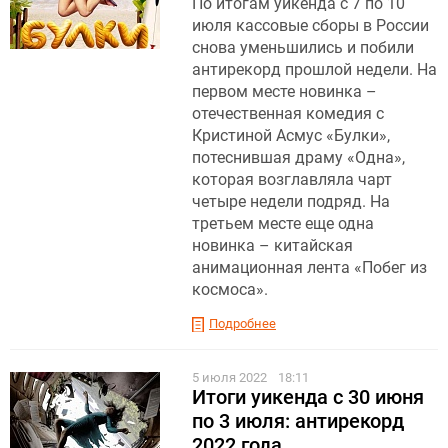
По итогам уикенда с 7 по 10
июля кассовые сборы в России
снова уменьшились и побили
антирекорд прошлой недели. На
первом месте новинка –
отечественная комедия с
Кристиной Асмус «Булки»,
потеснившая драму «Одна»,
которая возглавляла чарт
четыре недели подряд. На
третьем месте еще одна
новинка – китайская
анимационная лента «Побег из
космоса».
Подробнее
5 июля 2022
18:11
Итоги уикенда с 30 июня
по 3 июля: антирекорд
2022 года