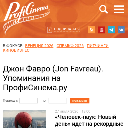
ПОДПИСАТЬСЯ
В ФОКУСЕ:
ВЕНЕЦИЯ 2026
СПБМКФ 2026
ПИТЧИНГИ
КИНОБИЗНЕС
Джон Фавро (Jon Favreau).
Упоминания на
ПрофиСинема.ру
Период с
по
показать
27 июля 2026
18:00
«Человек-паук: Новый
день» идет на рекордные