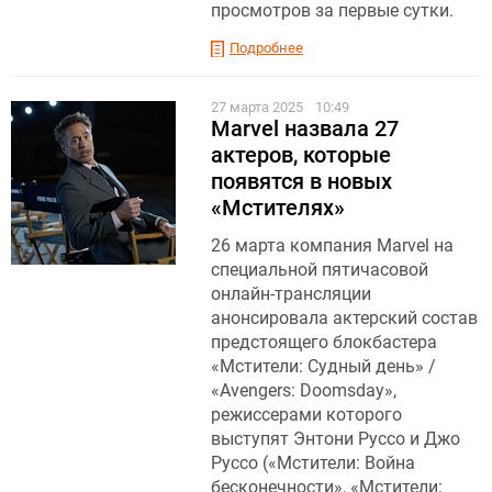
просмотров за первые сутки.
Подробнее
27 марта 2025
10:49
Marvel назвала 27
актеров, которые
появятся в новых
«Мстителях»
26 марта компания Marvel на
специальной пятичасовой
онлайн-трансляции
анонсировала актерский состав
предстоящего блокбастера
«Мстители: Судный день» /
«Аvengers: Doomsday»,
режиссерами которого
выступят Энтони Руссо и Джо
Руссо («Мстители: Война
бесконечности», «Мстители: