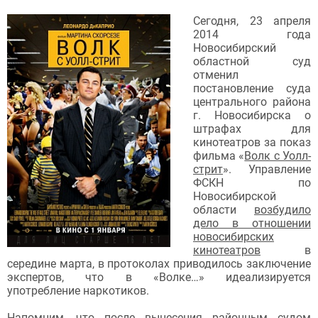
Сегодня, 23 апреля
2014 года
Новосибирский
областной суд
отменил
постановление суда
центрального района
г. Новосибирска о
штрафах для
кинотеатров за показ
фильма «
Волк с Уолл-
стрит
». Управление
ФСКН по
Новосибирской
области
возбудило
дело в отношении
новосибирских
кинотеатров
в
середине марта, в протоколах приводилось заключение
экспертов, что в «Волке…» идеализируется
употребление наркотиков.
Напомним, что после вынесения районным судом