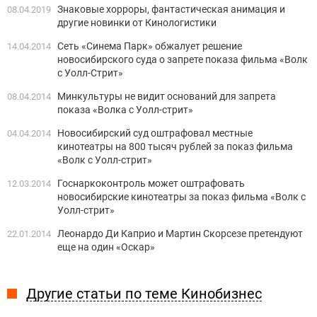
Знаковые хорроры, фантастическая анимация и
08.04.2019
другие новинки от Кинологистики
Сеть «Синема Парк» обжалует решение
14.04.2014
новосибирского суда о запрете показа фильма «Волк
с Уолл-Стрит»
Минкультуры не видит оснований для запрета
08.04.2014
показа «Волка с Уолл-стрит»
Новосибирский суд оштрафовал местные
04.04.2014
кинотеатры на 800 тысяч рублей за показ фильма
«Волк с Уолл-стрит»
Госнаркоконтроль может оштрафовать
12.03.2014
новосибирские кинотеатры за показ фильма «Волк с
Уолл-стрит»
Леонардо Ди Каприо и Мартин Скорсезе претендуют
22.01.2014
еще на один «Оскар»
Другие статьи по теме Кинобизнес