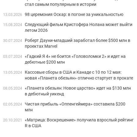
стал самым популярным в истории
98 церемония Оскар: в погоне за уникальностью
13.03.2026
Следующий фильм Кристофера Нолана может выйти
15.08.2024
летом 2026
Роберт Дауни-младший заработал более $500 млн в
30.07.2024
проектах Marvel
«Гадкий Я 4» не боится «Головоломки 2» и идет на
03.07.2024
дебютные $200 млн
Кассовые сборы в США и Канаде с 10 по 12 мая:
13.05.2024
новая «Планета обезьян» отлично стартует в прокате
«Планета обезьян: Новое царство» идет на $130 млн
08.05.2024
в дебютный уикенд
Чистая прибыль «Оппенгеймера» составила $200
02.05.2024
млн
«Матрица: Воскрешение» получила взрослый рейтинг
20.10.2021
R в США