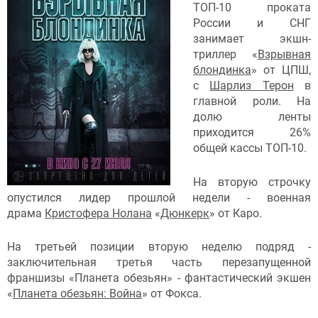
ТОП-10 проката
России и СНГ
занимает экшн-
триллер «
Взрывная
блондинка
» от ЦПШ,
с
Шарлиз Терон
в
главной роли. На
долю ленты
приходится 26%
общей кассы ТОП-10.
На вторую строчку
опустился лидер прошлой недели - военная
драма
Кристофера Нолана
«
Дюнкерк
» от Каро.
На третьей позиции вторую неделю подряд -
заключительная третья часть перезапущенной
франшизы «Планета обезьян» - фантастический экшен
«
Планета обезьян: Война
» от Фокса.