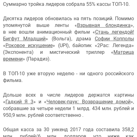
Суммарно тройка лидеров собрала 55% кассы ТОП-10.
Десятка лидеров обновилась на пять позиций. Помимо
упомянутой выше ленты «
Взрывная блондинка
»,
в нее вошли анимационный фильм «
Стань легендой!
Бигфут Младший
» (Вольга), драма
Софии Копполы
«
Роковое искушение
» (UPI), байопик «2Рас: Легенда»
(Экспонента) и мистический триллер «
Матрица
времени
» (Парадиз).
В ТОП-10 уже вторую неделю - ни одного российского
фильма.
Дольше всех в числе лидеров держатся картины
«
Гадкий Я 3
» и «
Человек-паук: Возвращение домой
»,
собравшие за четыре недели 1 млрд. 434 млн. рублей и
950,9 млн. рублей соответственно .
Общая касса за 30 уикенд 2017 года составила 358,2
млн. рублей/6 млн. долларов, что ниже как