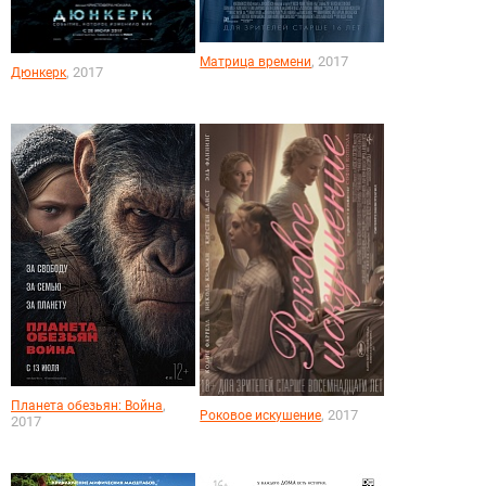
, 2017
Матрица времени
, 2017
Дюнкерк
,
Планета обезьян: Война
, 2017
Роковое искушение
2017