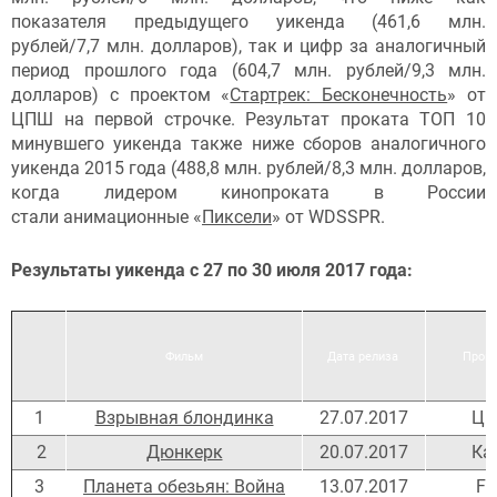
показателя предыдущего уикенда (461,6 млн.
рублей/7,7 млн. долларов), так и цифр за аналогичный
период прошлого года (604,7 млн. рублей/9,3 млн.
долларов) с проектом «
Стартрек: Бесконечность
» от
ЦПШ на первой строчке. Результат проката ТОП 10
минувшего уикенда также ниже сборов аналогичного
уикенда 2015 года (488,8 млн. рублей/8,3 млн. долларов,
когда лидером кинопроката в России
стали анимационные «
Пиксели
» от WDSSPR.
Результаты уикенда с 27 по 30 июля 2017 года:
Фильм
Дата релиза
Прока
1
Взрывная блондинка
27.07.2017
Ц
2
Дюнкерк
20.07.2017
Ка
3
Планета обезьян: Война
13.07.2017
F