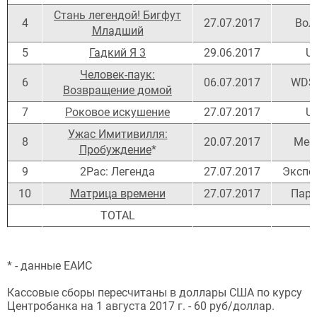
Стань легендой! Бигфут
4
27.07.2017
Вол
Младший
5
Гадкий Я 3
29.06.2017
UP
Человек-паук:
6
06.07.2017
WDS
Возвращение домой
7
Роковое искушение
27.07.2017
UP
Ужас Имитивилля:
8
20.07.2017
Meg
Пробуждение
*
9
2Рас: Легенда
27.07.2017
Экспо
10
Матрица времени
27.07.2017
Пар
ТОТАL
* - данные ЕАИС
Кассовые сборы пересчитаны в доллары США по курсу
Центробанка на 1 августа 2017 г. - 60 руб/доллар.