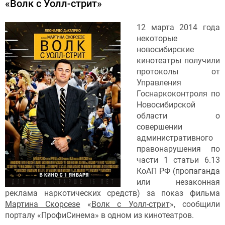
«Волк с Уолл-стрит»
12 марта 2014 года
некоторые
новосибирские
кинотеатры получили
протоколы от
Управления
Госнаркоконтроля по
Новосибирской
области о
совершении
административного
правонарушения по
части 1 статьи 6.13
КоАП РФ (пропаганда
или незаконная
реклама наркотических средств) за показ фильма
Мартина Скорсезе
«
Волк с Уолл-стрит
», сообщили
порталу «ПрофиСинема» в одном из кинотеатров.