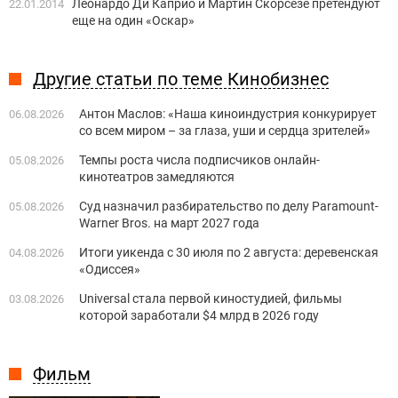
Леонардо Ди Каприо и Мартин Скорсезе претендуют
22.01.2014
еще на один «Оскар»
Другие статьи по теме Кинобизнес
Антон Маслов: «Наша киноиндустрия конкурирует
06.08.2026
со всем миром – за глаза, уши и сердца зрителей»
Темпы роста числа подписчиков онлайн-
05.08.2026
кинотеатров замедляются
Суд назначил разбирательство по делу Paramount-
05.08.2026
Warner Bros. на март 2027 года
Итоги уикенда с 30 июля по 2 августа: деревенская
04.08.2026
«Одиссея»
Universal стала первой киностудией, фильмы
03.08.2026
которой заработали $4 млрд в 2026 году
Фильм