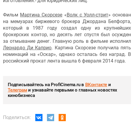
изготовления.- для юридических лиц.
Фильм
Мартина Скорсезе
«
Волк с Уолл-стрит
» основан
на мемуарах биржевого брокера Джордана Белфорта,
который в 1987 году создал одну из крупнейших
брокерских контор, но десять лет спустя был осужден
за отмывание денег. Главную роль в фильме исполнил
Леонардо Ди Каприо
. Картина Скорсезе получила пять
номинаций на «Оскар», однако осталась без наград. В
российский прокат лента вышла 6 февраля 2014 года.
Подписывайтесь на ProfiCinema.ru в
ВКонтакте
и
Телеграм
и узнавайте первыми о главных новостях
кинобизнеса
Поделиться: