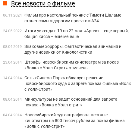
Все новости о фильме
Фильм про настольный теннис с Тимоти Шаламе
06.11.2024
станет самым дорогим проектом А24
Итоги уикенда с 19 по 22 мая: «Артек» – еще первый,
24.05.2022
общая касса – еще меньше
Знаковые хорроры, фантастическая анимация и
08.04.2019
другие новинки от Кинологистики
Штрафы новосибирским кинотеатрам за показ
23.04.2014
«Волка с Уолл-Стрит» отменены
Сеть «Синема Парк» обжалует решение
14.04.2014
новосибирского суда о запрете показа фильма «Волк
с Уолл-Стрит»
Минкультуры не видит оснований для запрета
08.04.2014
показа «Волка с Уолл-стрит»
Новосибирский суд оштрафовал местные
04.04.2014
кинотеатры на 800 тысяч рублей за показ фильма
«Волк с Уолл-стрит»