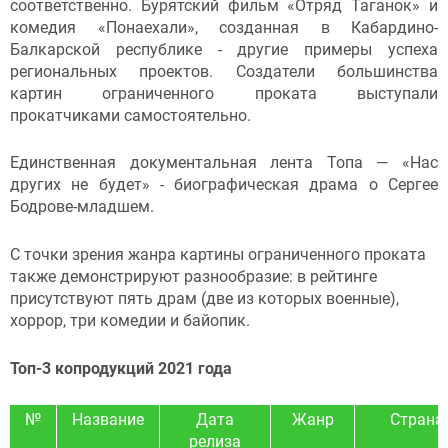
соответственно. Бурятский фильм «Отряд Таганок» и
комедия «Понаехали», созданная в Кабардино-
Балкарской республике - другие примеры успеха
региональных проектов. Создатели большинства
картин ограниченного проката выступали
прокатчиками самостоятельно.
Единственная документальная лента Топа — «Нас
других не будет» - биографическая драма о Сергее
Бодрове-младшем.
С точки зрения жанра картины ограниченного проката
также демонстрируют разнообразие: в рейтинге
присутствуют пять драм (две из которых военные),
хоррор, три комедии и байопик.
Топ-3 копродукций 2021 года
№
Название
Дата
Жанр
Страна
релиза