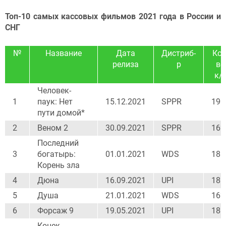
Топ-10 самых кассовых фильмов 2021 года в России и
СНГ
№
Название
Дата
Дистриб-
Кол
релиза
р
во
к/
Человек-
1
паук: Нет
15.12.2021
SPPR
190
пути домой*
2
Веном 2
30.09.2021
SPPR
162
Последний
3
богатырь:
01.01.2021
WDS
186
Корень зла
4
Дюна
16.09.2021
UPI
185
5
Душа
21.01.2021
WDS
162
6
Форсаж 9
19.05.2021
UPI
188
Конек-