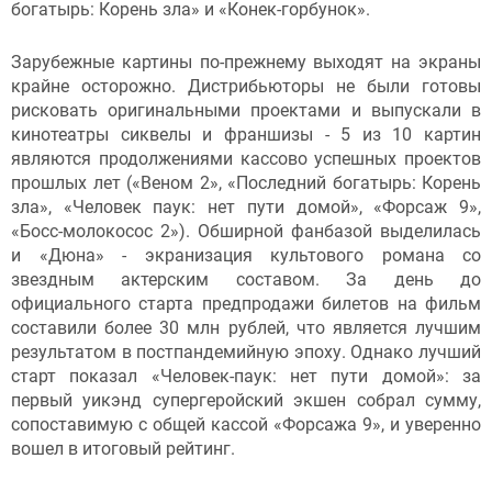
богатырь: Корень зла» и «Конек-горбунок».
Зарубежные картины по-прежнему выходят на экраны
крайне осторожно. Дистрибьюторы не были готовы
рисковать оригинальными проектами и выпускали в
кинотеатры сиквелы и франшизы - 5 из 10 картин
являются продолжениями кассово успешных проектов
прошлых лет («Веном 2», «Последний богатырь: Корень
зла», «Человек паук: нет пути домой», «Форсаж 9»,
«Босс-молокосос 2»). Обширной фанбазой выделилась
и «Дюна» - экранизация культового романа со
звездным актерским составом. За день до
официального старта предпродажи билетов на фильм
составили более 30 млн рублей, что является лучшим
результатом в постпандемийную эпоху. Однако лучший
старт показал «Человек-паук: нет пути домой»: за
первый уикэнд супергеройский экшен собрал сумму,
сопоставимую с общей кассой «Форсажа 9», и уверенно
вошел в итоговый рейтинг.