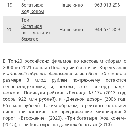
19
богатыря:
Наше кино
963 013 296
Ход конем
Три
богатыря
20
Наше кино
949 671 359
на дальних
берегах
В Топ-20 российских фильмов по кассовым сборам с
2000 по 2021 вошли «Последний богатырь: Корень зла»
и «Конек-Горбунок». Феноменальные сборы «Холопа» в
размере 3 млрд рублей по-прежнему остаются
непревзойденными, и, похоже, этот рекорд падет
нескоро. Покинули рейтинг «Легенда №17» (2013 год,
сборы 922 млн рублей), и «Дневной дозор» (2006 год,
867 млн рублей). Таким образом, в рейтинге остались
лишь три картины, не преодолевшие миллиардный
порог: «Вторжение» (2020), «Три богатыря: Ход конем»
(2015), «Три богатыря: на дальних берегах» (2013).