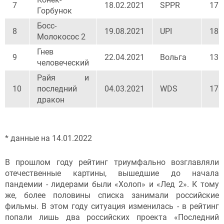
7
18.02.2021
SPPR
176
Горбунок
Босс-
8
19.08.2021
UPI
185
Молокосос 2
Гнев
9
22.04.2021
Вольга
135
человеческий
Райя и
10
последний
04.03.2021
WDS
175
дракон
* данные на 14.01.2022
В прошлом году рейтинг триумфально возглавляли
отечественные картины, вышедшие до начала
пандемии - лидерами были «Холоп» и «Лед 2». К тому
же, более половины списка занимали российские
фильмы. В этом году ситуация изменилась - в рейтинг
попали лишь два российских проекта «Последний