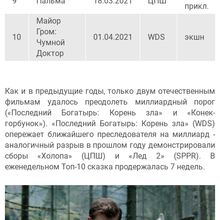
9
Пальма
18.03.2021
ЦПШ
прикл.
Майор
Гром:
10
01.04.2021
WDS
экшн
Чумной
Доктор
Как и в предыдущие годы, только двум отечественным
фильмам удалось преодолеть миллиардный порог
(«Последний Богатырь: Корень зла» и «Конек-
горбунок»). «Последний Богатырь: Корень зла» (WDS)
опережает ближайшего преследователя на миллиард -
аналогичный разрыв в прошлом году демонстрировали
сборы «Холопа» (ЦПШ) и «Лед 2» (SPPR). В
еженедельном Топ-10 сказка продержалась 7 недель.