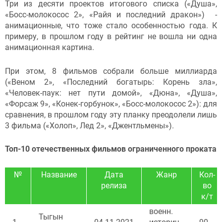
Три из десяти проектов итогового списка («Душа»,
«Босс-молокосос 2», «Райя и последний дракон») -
анимационные, что тоже стало особенностью года. К
примеру, в прошлом году в рейтинг не вошла ни одна
анимационная картина.
При этом, 8 фильмов собрали больше миллиарда
(«Веном 2», «Последний богатырь: Корень зла»,
«Человек-паук: нет пути домой», «Дюна», «Душа»,
«Форсаж 9», «Конек-горбунок», «Босс-молокосос 2»): для
сравнения, в прошлом году эту планку преодолели лишь
3 фильма («Холоп», Лед 2», «Джентльмены»).
Топ-10 отечественных фильмов ограниченного проката
№
Название
Дата
Жанр
Кол-
релиза
во
к/т
военн.
Тыгын