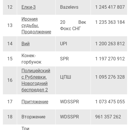
12
Елки-3
Bazelevs
1 245 417 807
Ирония
20 Век
1 235 363 184
13
судьбы.
Фокс СНГ
Продолжение
14
Вий
UPI
1 200 263 812
Конек-
15
SPR
1 197 270 912
горбунок
Полицейский
с Рублевки.
ЦПШ
1 095 276 328
16
Новогодний
беспредел 2
17
Притяжение
WDSSPR
1 073 475 055
18
Вторжение
WDSSPR
961 357 262
Три