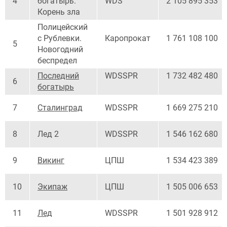
4
богатырь:
WDS
2 105 895 353
Корень зла
Полицейский
с Рублевки.
Каропрокат
1 761 108 100
5
Новогодний
беспредел
Последний
WDSSPR
1 732 482 480
6
богатырь
7
Сталинград
WDSSPR
1 669 275 210
8
Лед 2
WDSSPR
1 546 162 680
9
Викинг
ЦПШ
1 534 423 389
10
Экипаж
ЦПШ
1 505 006 653
11
Лед
WDSSPR
1 501 928 912