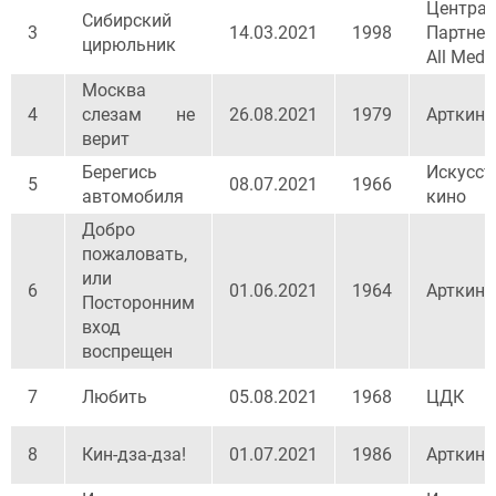
Центра
Сибирский
3
14.03.2021
1998
Партне
цирюльник
All Medi
Москва
4
слезам не
26.08.2021
1979
Арткино
верит
Берегись
Искусст
5
08.07.2021
1966
автомобиля
кино
Добро
пожаловать,
или
6
01.06.2021
1964
Арткино
Посторонним
вход
воспрещен
7
Любить
05.08.2021
1968
ЦДК
8
Кин-дза-дза!
01.07.2021
1986
Арткин