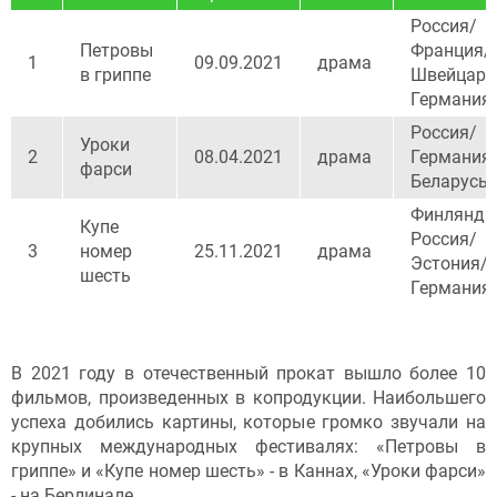
Россия/
Петровы
Франция/
1
09.09.2021
драма
в гриппе
Швейцари
Германия
Россия/
Уроки
2
08.04.2021
драма
Германия
фарси
Беларусь
Финлянди
Купе
Россия/
3
номер
25.11.2021
драма
Эстония/
шесть
Германия
В 2021 году в отечественный прокат вышло более 10
фильмов, произведенных в копродукции. Наибольшего
успеха добились картины, которые громко звучали на
крупных международных фестивалях: «Петровы в
гриппе» и «Купе номер шесть» - в Каннах, «Уроки фарси»
- на Берлинале.