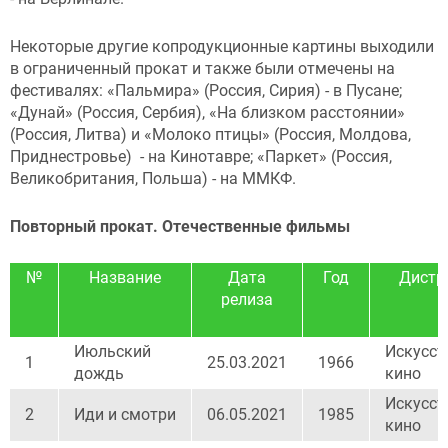
Некоторые другие копродукционные картины выходили
в ограниченный прокат и также были отмечены на
фестивалях: «Пальмира» (Россия, Сирия) - в Пусане;
«Дунай» (Россия, Сербия), «На близком расстоянии»
(Россия, Литва) и «Молоко птицы» (Россия, Молдова,
Приднестровье) - на Кинотавре; «Паркет» (Россия,
Великобритания, Польша) - на ММКФ.
Повторный прокат. Отечественные фильмы
№
Название
Дата
Год
Дистр
релиза
Июльский
Искусст
1
25.03.2021
1966
дождь
кино
Искусст
2
Иди и смотри
06.05.2021
1985
кино