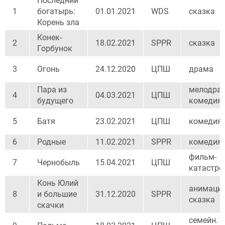
Последний
1
богатырь:
01.01.2021
WDS
сказка
Корень зла
Конек-
2
18.02.2021
SPPR
сказка
Горбунок
3
Огонь
24.12.2020
ЦПШ
драма
Пара из
мелодрам
4
04.03.2021
ЦПШ
будущего
комедия
5
Батя
23.02.2021
ЦПШ
комедия
6
Родные
11.02.2021
SPPR
комедия
фильм-
7
Чернобыль
15.04.2021
ЦПШ
катастро
Конь Юлий
анимация
8
и большие
31.12.2020
SPPR
сказка
скачки
семейн.