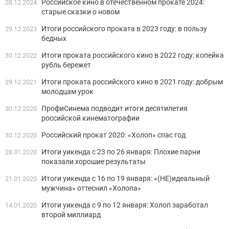
Российское кино в отечественном прокате 2024:
28.12.2024
старые сказки о новом
Итоги российского проката в 2023 году: в пользу
29.12.2023
бедных
Итоги проката российского кино в 2022 году: копейка
30.12.2022
рубль бережет
Итоги проката российского кино в 2021 году: добрым
29.12.2021
молодцам урок
ПрофиСинема подводит итоги десятилетия
30.12.2020
российской кинематографии
Российский прокат 2020: «Холоп» спас год
30.12.2020
Итоги уикенда с 23 по 26 января: Плохие парни
28.01.2020
показали хорошие результаты
Итоги уикенда с 16 по 19 января: «(НЕ)идеальный
21.01.2020
мужчина» оттеснил «Холопа»
Итоги уикенда с 9 по 12 января: Холоп заработал
14.01.2020
второй миллиард