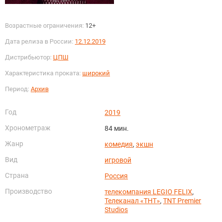
Возрастные ограничения:
12+
Дата релиза в России:
12.12.2019
Дистрибьютор:
ЦПШ
Характеристика проката:
широкий
Период:
Архив
Год
2019
Хронометраж
84 мин.
Жанр
комедия
,
экшн
Вид
игровой
Страна
Россия
Производство
телекомпания LEGIO FELIX
,
Телеканал «ТНТ»
,
TNT Premier
Studios