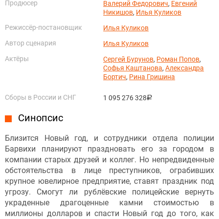
Продюсер
Валерий Федорович
,
Евгений
Никишов
,
Илья Куликов
Режиссёр-постановщик
Илья Куликов
Автор сценария
Илья Куликов
Актёры
Сергей Бурунов
,
Роман Попов
,
Софья Каштанова
,
Александра
Бортич
,
Рина Гришина
Сборы в России и СНГ
1 095 276 328
руб.
Синопсис
Близится Новый год, и сотрудники отдела полиции
Барвихи планируют праздновать его за городом в
компании старых друзей и коллег. Но непредвиденные
обстоятельства в лице преступников, ограбивших
крупное ювелирное предприятие, ставят праздник под
угрозу. Смогут ли рублёвские полицейские вернуть
украденные драгоценные камни стоимостью в
миллионы долларов и спасти Новый год до того, как