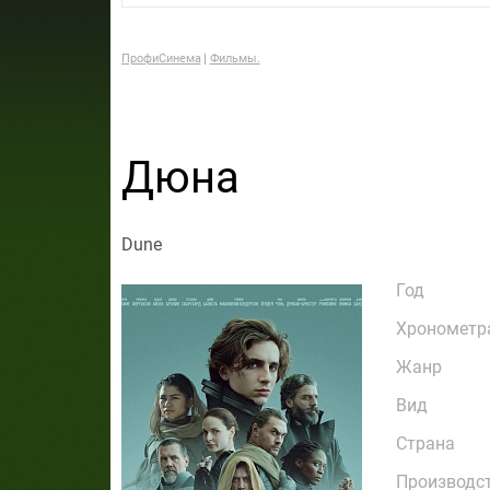
ПрофиСинема
Фильмы.
Дюна
Dune
Год
Хронометр
Жанр
Вид
Страна
Производс