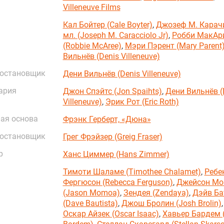
Villeneuve Films
Кал Бойтер (Cale Boyter)
,
Джозеф М. Карач
мл. (Joseph M. Caracciolo Jr)
,
Робби МакАр
(Robbie McAree)
,
Мэри Пэрент (Mary Parent
Вильнёв (Denis Villeneuve)
постановщик
Дени Вильнёв (Denis Villeneuve)
ария
Джон Спэйтс (Jon Spaihts)
,
Дени Вильнёв (
Villeneuve)
,
Эрик Рот (Eric Roth)
ая основа
Фрэнк Герберт, «Дюна»
постановщик
Грег Фрэйзер (Greig Fraser)
р
Ханс Циммер (Hans Zimmer)
Тимоти Шаламе (Timothee Chalamet)
,
Ребе
Фергюсон (Rebecca Ferguson)
,
Джейсон Мо
(Jason Momoa)
,
Зендея (Zendaya)
,
Дэйв Ба
(Dave Bautista)
,
Джош Бролин (Josh Brolin)
,
Оскар Айзек (Oscar Isaac)
,
Хавьер Бардем (