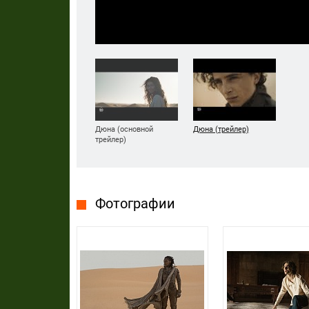
Дюна (основной
Дюна (трейлер)
трейлер)
Фотографии