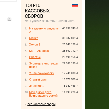
ТОП-10
КАССОВЫХ
СБОРОВ
№31 уикенд 30.07.2026 - 02.08.2026
На деревню дедушке
45 939 740
руб.
2
Майкл
38 387 809
руб.
Холоп 3
25 841 128
руб.
Матч Акпарса
23 662 712
руб.
Счастье
23 491 956
руб.
Зловещие мертвецы:
22 081 130
руб.
пекло
Ушла по-чеховски
17 746 088
руб.
Старый орел
16 071 500
руб.
За любовь
15 940 463
руб.
Мой дикий друг.
14 598 274
руб.
Возвращение домой
все кассовые сборы