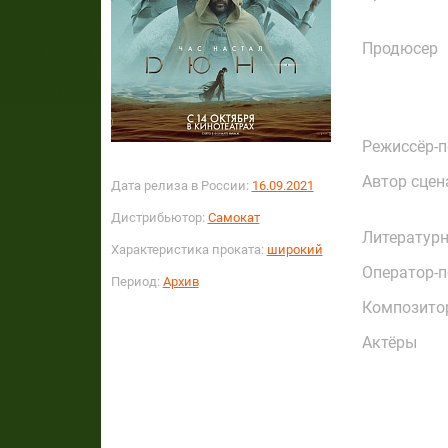
Продюсер
Режиссёр-
Автор сцен
Дата релиза в России:
16.09.2021
Дистрибьютор:
Самокат
Литературн
Характеристика проката:
широкий
Оператор-
Период:
Архив
Композито
Актёры