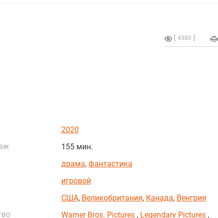
4380
2020
аж
155 мин.
драма
,
фантастика
игровой
США
,
Великобритания
,
Канада
,
Венгрия
тво
Warner Bros. Pictures
,
Legendary Pictures
,