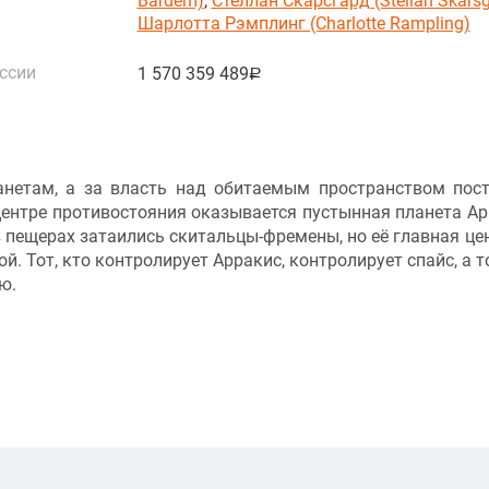
Bardem)
,
Стеллан Скарсгард (Stellan Skars
Шарлотта Рэмплинг (Charlotte Rampling)
ссии
1 570 359 489
руб.
анетам, а за власть над обитаемым пространством пос
ентре противостояния оказывается пустынная планета Ар
в пещерах затаились скитальцы-фремены, но её главная це
й. Тот, кто контролирует Арракис, контролирует спайс, а то
ю.