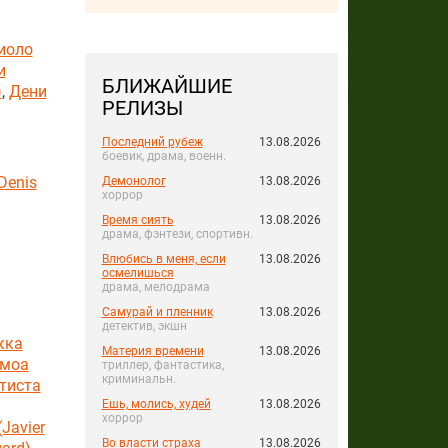
иоло
и
БЛИЖАЙШИЕ
)
,
Дени
РЕЛИЗЫ
Последний рубеж
13.08.2026
боевик, драма, военн.
Denis
Демонолог
13.08.2026
хоррор
Время сиять
13.08.2026
драма, фэнтези, спортивн.
Влюбись в меня, если
13.08.2026
осмелишься
драма, мелодрама
Самурай и пленник
13.08.2026
детектив, экшн
кка
Материя времени
13.08.2026
моа
триллер, фантастика,
криминальн.
тиста
Ешь, молись, худей
13.08.2026
хоррор
Javier
Во власти страха
13.08.2026