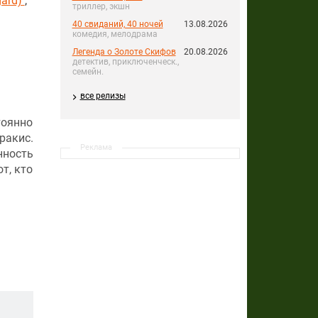
gard)
,
триллер, экшн
40 свиданий, 40 ночей
13.08.2026
комедия, мелодрама
Легенда о Золоте Скифов
20.08.2026
детектив, приключенческ.,
семейн.
все релизы
тоянно
ракис.
Реклама
нность
т, кто