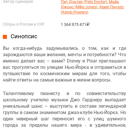
Автор сценария
Пит Доктер (Pete Docter)
,
Майк
Джонс (Mike Jones)
,
Кемп Пауэрс
(Kemp Powers)
Сборы в России и СНГ
1 364 975 471
руб.
Синопсис
Вы когда-нибудь задумывались о том, как и где
зарождаются ваши желания, мечты и потребности? Что
именно делает вас – вами? Disney и Pixar приглашают
вас прогуляться по улицам Нью-Йорка и отправиться в
путешествие по космическим мирам для того, чтобы
найти ответы на самые важные в жизни вопросы.
Талантливому пианисту и по совместительству
школьному учителю музыки Джо Гарднеру выпадает
уникальный шанс – выступить в составе легендарной
группы в самом знаменитом джаз-клубе Нью-Йорка. Но
один неверный шаг переносит его с улиц шумного
города за пределы нашего мира - в удивительное,