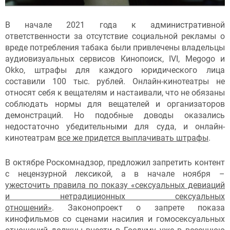
В начале 2021 года к административной
ответственности за отсутствие социальной рекламы о
вреде потребления табака были привлечены владельцы
аудиовизуальных сервисов Кинопоиск, IVI, Megogo и
Okko, штрафы для каждого юридического лица
составили 100 тыс. рублей. Онлайн-кинотеатры не
относят себя к вещателям и настаивали, что не обязаны
соблюдать нормы для вещателей и организаторов
демонстраций. Но подобные доводы оказались
недостаточно убедительными для суда, и онлайн-
кинотеатрам
все же придется выплачивать штрафы
.
В октябре Роскомнадзор, предложил запретить контент
с нецензурной лексикой, а в начале ноября –
ужесточить правила по показу «сексуальных девиаций
и нетрадиционных сексуальных
отношений»
. Законопроект о запрете показа
кинофильмов со сценами насилия и гомосексуальных