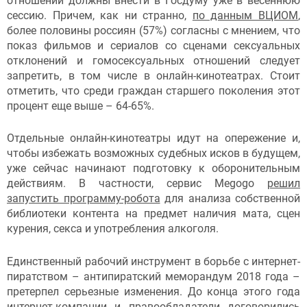
отношений должны внести в Госдуму уже в весеннюю
сессию. Причем, как ни странно,
по данным ВЦИОМ
,
более половины россиян (57%) согласны с мнением, что
показ фильмов и сериалов со сценами сексуальных
отклонений и гомосексуальных отношений следует
запретить, в том числе в онлайн-кинотеатрах. Стоит
отметить, что среди граждан старшего поколения этот
процент еще выше – 64-65%.
Отдельные онлайн-кинотеатры идут на опережение и,
чтобы избежать возможных судебных исков в будущем,
уже сейчас начинают подготовку к оборонительным
действиям. В частности, сервис Megogo
решил
запустить программу-робота
для анализа собственной
библиотеки контента на предмет наличия мата, сцен
курения, секса и употребления алкоголя.
Единственный рабочий инструмент в борьбе с интернет-
пиратством – антипиратский меморандум 2018 года –
претерпел серьезные изменения. До конца этого года
интернет-компании и правообладатели договорились