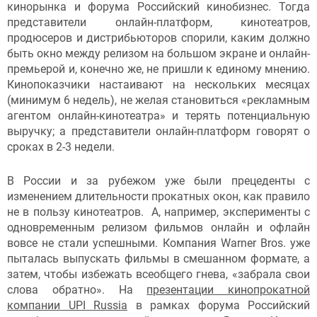
кинорынка и форума Российский кинобизнес. Тогда
представители онлайн-платформ, кинотеатров,
продюсеров и дистрибьюторов спорили, каким должно
быть окно между релизом на большом экране и онлайн-
премьерой и, конечно же, не пришли к единому мнению.
Кинопоказчики настаивают на нескольких месяцах
(минимум 6 недель), не желая становиться «рекламным
агентом онлайн-кинотеатра» и терять потенциальную
выручку; а представители онлайн-платформ говорят о
сроках в 2-3 недели.
В России и за рубежом уже были прецеденты с
изменением длительности прокатных окон, как правило
не в пользу кинотеатров. А, например, эксперименты с
одновременным релизом фильмов онлайн и офлайн
вовсе не стали успешными. Компания Warner Bros. уже
пыталась выпускать фильмы в смешанном формате, а
затем, чтобы избежать всеобщего гнева, «забрала свои
слова обратно». На
презентации кинопрокатной
компании UPI Russia
в рамках форума Российский