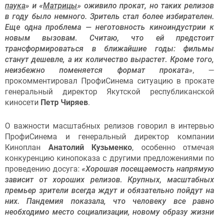
паука
» и «
Матрицы
» оживило прокат, но таких релизов
в году было немного. Зритель стал более избирателен.
Еще одна проблема — неготовность киноиндустрии к
новым вызовам. Считаю, что ей предстоит
трансформироваться в ближайшие годы: фильмы
станут дешевле, а их количество вырастет. Кроме того,
неизбежно поменяется формат проката»
, —
прокомментировал ПрофиСинема ситуацию в прокате
генеральный директор Якутской республиканской
киносети
Петр Чиряев
.
О важности масштабных релизов говорил в интервью
ПрофиСинема и генеральный директор компании
Киноплан
Анатолий Кузьменко
, особенно отмечая
конкуренцию кинопоказа с другими предложениями по
проведению досуга:
«Хорошая посещаемость напрямую
зависит от хороших релизов. Крупных, масштабных
премьер зрители всегда ждут и обязательно пойдут на
них. Пандемия показала, что человеку все равно
необходимо место социализации, новому образу жизни