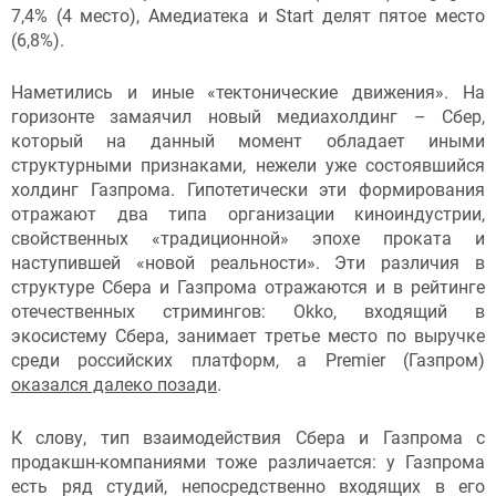
7,4% (4 место), Амедиатека и Start делят пятое место
(6,8%).
Наметились и иные «тектонические движения». На
горизонте замаячил новый медиахолдинг – Сбер,
который на данный момент обладает иными
структурными признаками, нежели уже состоявшийся
холдинг Газпрома. Гипотетически эти формирования
отражают два типа организации киноиндустрии,
свойственных «традиционной» эпохе проката и
наступившей «новой реальности». Эти различия в
структуре Сбера и Газпрома отражаются и в рейтинге
отечественных стримингов: Okko, входящий в
экосистему Сбера, занимает третье место по выручке
среди российских платформ, а Premier (Газпром)
оказался далеко позади
.
К слову, тип взаимодействия Сбера и Газпрома с
продакшн-компаниями тоже различается: у Газпрома
есть ряд студий, непосредственно входящих в его