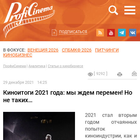
ПОДПИСАТЬСЯ
В ФОКУСЕ:
ВЕНЕЦИЯ 2026
СПБМКФ 2026
ПИТЧИНГИ
КИНОБИЗНЕС
ПрофиСинема
Аналитика
Статьи о кинобизнесе
9292
29 декабря 2021
14:25
Киноитоги 2021 года: мы ждем перемен! Но
не таких…
2021 стал вторым
годом отчаянных
попыток
киноиндустрии, как и