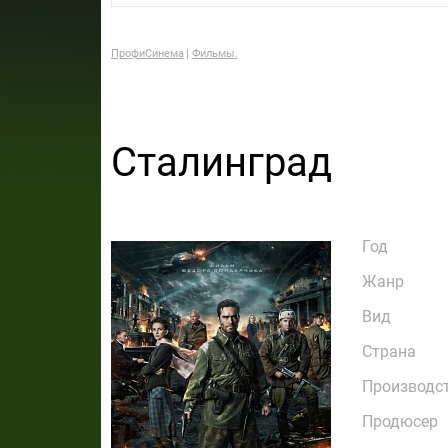
ПрофиСинема
Фильмы.
Сталинград
Год
Жанр
Вид
Страна
Производс
Продюсер