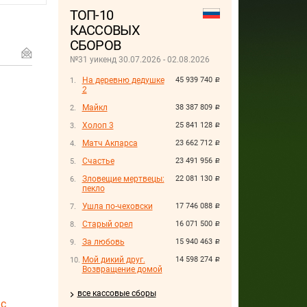
ТОП-10
КАССОВЫХ
СБОРОВ
№31 уикенд 30.07.2026 - 02.08.2026
На деревню дедушке
45 939 740
руб.
2
Майкл
38 387 809
руб.
Холоп 3
25 841 128
руб.
Матч Акпарса
23 662 712
руб.
Счастье
23 491 956
руб.
Зловещие мертвецы:
22 081 130
руб.
пекло
Ушла по-чеховски
17 746 088
руб.
Старый орел
16 071 500
руб.
За любовь
15 940 463
руб.
Мой дикий друг.
14 598 274
руб.
Возвращение домой
все кассовые сборы
 с