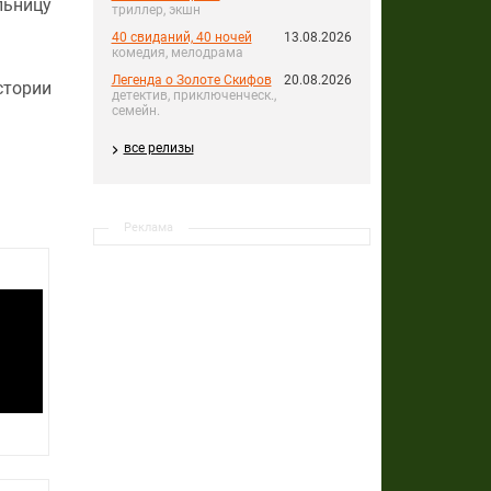
льницу
триллер, экшн
40 свиданий, 40 ночей
13.08.2026
комедия, мелодрама
Легенда о Золоте Скифов
20.08.2026
стории
детектив, приключенческ.,
семейн.
все релизы
Реклама