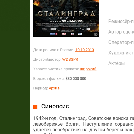
Режиссёр-
Автор сцен
Оператор-
Дата релиза в России:
10.10.2013
Художник 
Дистрибьютор:
WDSSPR
Актёры
Характеристика проката:
широкий
Бюджет фильма:
$30 000 000
Период:
Архив
Синопсис
1942-й год. Сталинград. Советские войска
левобережье Волги. Наступление сорва
удается перебраться на другой берег и за