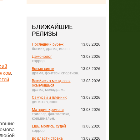
БЛИЖАЙШИЕ
РЕЛИЗЫ
Последний рубеж
13.08.2026
боевик, драма, военн.
Демонолог
13.08.2026
хоррор
рий
Время сиять
13.08.2026
яков
,
драма, фэнтези, спортивн.
ргей
Влюбись в меня, если
13.08.2026
осмелишься
драма, мелодрама
Самурай и пленник
13.08.2026
детектив, экшн
Материя времени
13.08.2026
триллер, фантастика,
криминальн.
вавшие
Ешь, молись, худей
13.08.2026
ромова
хоррор
 любой
Во власти страха
13.08.2026