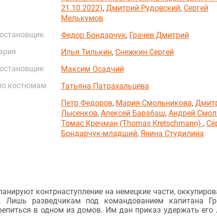
21.10.2022)
,
Дмитрий Рудовский
,
Сергей
Мелькумов
постановщик
Федор Бондарчук
,
Грачев Дмитрий
ария
Илья Тилькин
,
Снежкин Сергей
постановщик
Максим Осадчий
по костюмам
Татьяна Патрахальцева
Петр Федоров
,
Мария Смольникова
,
Дмит
Лысенков
,
Алексей Барабаш
,
Андрей Смол
Томас Кречман (Thomas Kretschmann)
,
Се
Бондарчук-младший
,
Янина Студилина
 планируют контрнаступление на немецкие части, оккупиро
но. Лишь разведчикам под командованием капитана Г
крепиться в одном из домов. Им дан приказ удержать его