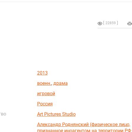
22859
2013
военн.
,
драма
игровой
Россия
тво
Art Pictures Studio
Александр Роднянский (физическое лицо,
признанное иноагентом на территории РФ