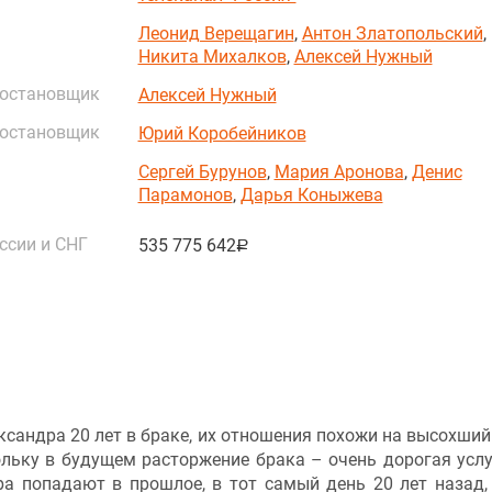
Леонид Верещагин
,
Антон Златопольский
,
Никита Михалков
,
Алексей Нужный
постановщик
Алексей Нужный
постановщик
Юрий Коробейников
Сергей Бурунов
,
Мария Аронова
,
Денис
Парамонов
,
Дарья Коныжева
ссии и СНГ
535 775 642
руб.
ександра 20 лет в браке, их отношения похожи на высохший
кольку в будущем расторжение брака – очень дорогая услу
ра попадают в прошлое, в тот самый день 20 лет назад,