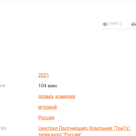
6957
2021
аж
104 мин.
драма
,
комедия
игровой
Россия
тво
Централ Партнершип
,
Компания "ТриТэ"
,
телеканал "Россия"