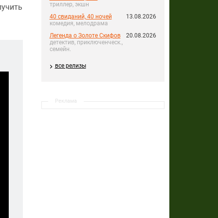
триллер, экшн
лучить
40 свиданий, 40 ночей
13.08.2026
комедия, мелодрама
Легенда о Золоте Скифов
20.08.2026
детектив, приключенческ.,
семейн.
все релизы
Реклама