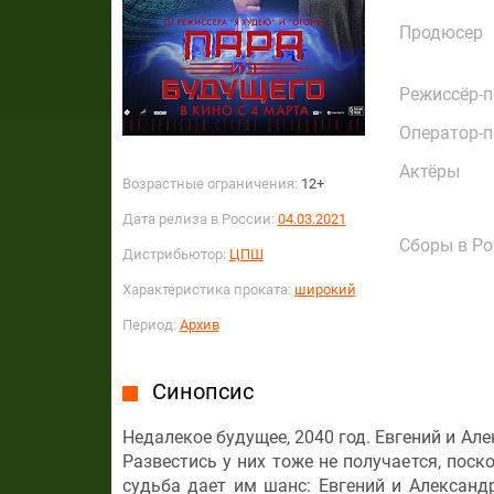
Продюсер
Режиссёр-
Оператор-
Актёры
Возрастные ограничения:
12+
Дата релиза в России:
04.03.2021
Сборы в Ро
Дистрибьютор:
ЦПШ
Характеристика проката:
широкий
Период:
Архив
Синопсис
Недалекое будущее, 2040 год. Евгений и Ал
Развестись у них тоже не получается, пос
судьба дает им шанс: Евгений и Александ