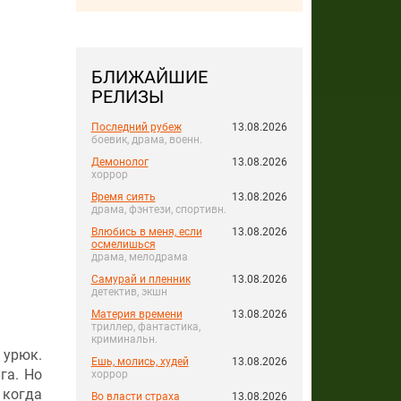
БЛИЖАЙШИЕ
РЕЛИЗЫ
Последний рубеж
13.08.2026
боевик, драма, военн.
Демонолог
13.08.2026
хоррор
Время сиять
13.08.2026
драма, фэнтези, спортивн.
Влюбись в меня, если
13.08.2026
осмелишься
драма, мелодрама
Самурай и пленник
13.08.2026
детектив, экшн
Материя времени
13.08.2026
триллер, фантастика,
криминальн.
 урюк.
Ешь, молись, худей
13.08.2026
га. Но
хоррор
 когда
Во власти страха
13.08.2026