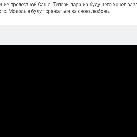
ие прелестной Саше. Теперь пара из будущего хочет раз
осто. Молодые будут сражаться за свою любовь.