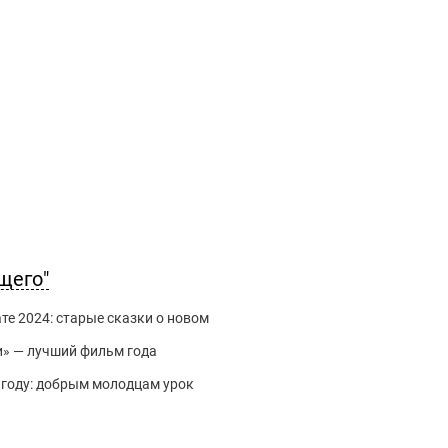
щего"
те 2024: старые сказки о новом
и» — лучший фильм года
 году: добрым молодцам урок