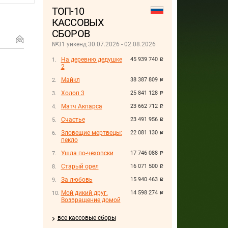
ТОП-10
КАССОВЫХ
СБОРОВ
№31 уикенд 30.07.2026 - 02.08.2026
На деревню дедушке
45 939 740
руб.
2
Майкл
38 387 809
руб.
Холоп 3
25 841 128
руб.
Матч Акпарса
23 662 712
руб.
Счастье
23 491 956
руб.
Зловещие мертвецы:
22 081 130
руб.
пекло
Ушла по-чеховски
17 746 088
руб.
Старый орел
16 071 500
руб.
За любовь
15 940 463
руб.
Мой дикий друг.
14 598 274
руб.
Возвращение домой
все кассовые сборы