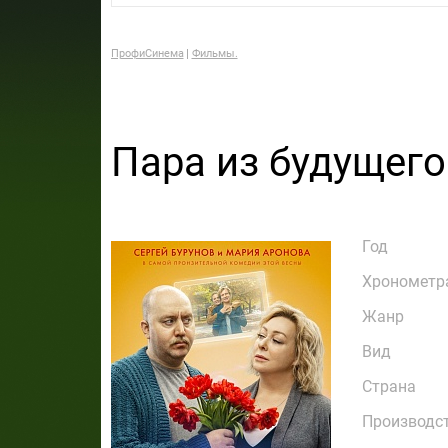
ПрофиСинема
Фильмы.
Пара из будущего
Год
Хронометр
Жанр
Вид
Страна
Производс