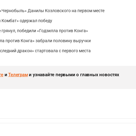
а «Чернобыль» Данилы Козловского на первом месте
ал Комбат» одержал победу
не грянул, победили «Годзилла против Конга»
илла против Конга» забрали половину выручки
последний дракон» стартовала с первого места
те
и
Телеграм
и узнавайте первыми о главных новостях