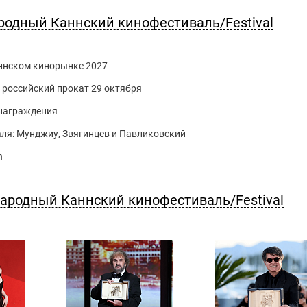
родный Каннский кинофестиваль/Festival
Каннском кинорынке 2027
российский прокат 29 октября
 награждения
ля: Мунджиу, Звягинцев и Павликовский
n
ародный Каннский кинофестиваль/Festival