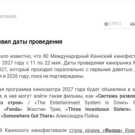
естивалей
525
явил даты проведения
тало известно, что 80 Международный Каннский кинофес
 2027 году с 11 по 22 мая. Даты проведения кинорынка 
2027, который проходил параллельно с первыми девятью
 в 2026 году, пока не подтверждены.
ая программа киносмотра 2027 года будет объявлена в а
м, в нее могут войти такие фильмы, как
«Система развл
з строя»
/ «The Entertainment System Is Down» Р
а,
«Fonda»
Жюстин Трие,
«Three Incestuous Sisters»
А
,
«Somewhere Out There»
Александра Пэйна.
79 Каннского кинофестиваля
стала драма
«Фьорд»
Кри