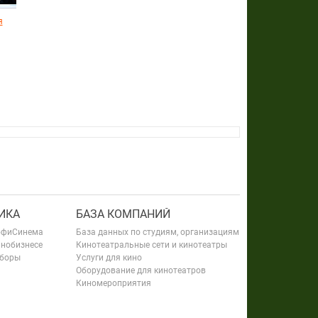
я
ИКА
БАЗА КОМПАНИЙ
офиСинема
База данных по студиям, организациям
инобизнесе
Кинотеатральные сети и кинотеатры
сборы
Услуги для кино
Оборудование для кинотеатров
Киномероприятия