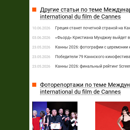
Другие статьи по теме Междуна
international du film de Cannes
Греция станет ​​почетной страной на 
10.06.2026
«Фьорд» Кристиана Мунджиу выйдет в 
03.06.2026
Канны 2026: фотографии с церемонии
23.05.2026
Победители 79 Каннского кинофестива
23.05.2026
Канны 2026: финальный рейтинг Scree
23.05.2026
Фоторепортажи по теме Междун
international du film de Cannes