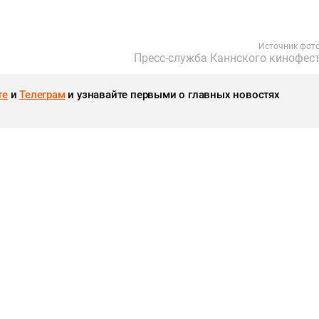
Источник фот
Пресс-служба Каннского кинофес
те
и
Телеграм
и узнавайте первыми о главных новостях