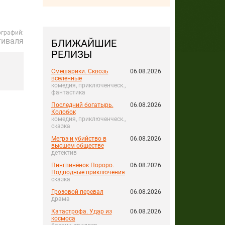
ографий:
тиваля
БЛИЖАЙШИЕ
РЕЛИЗЫ
Смешарики. Сквозь
06.08.2026
вселенные
комедия, приключенческ.,
фантастика
Последний богатырь.
06.08.2026
Колобок
комедия, приключенческ.,
сказка
Мегрэ и убийство в
06.08.2026
высшем обществе
детектив
Пингвинёнок Пороро.
06.08.2026
Подводные приключения
сказка
Грозовой перевал
06.08.2026
драма
Катастрофа. Удар из
06.08.2026
космоса