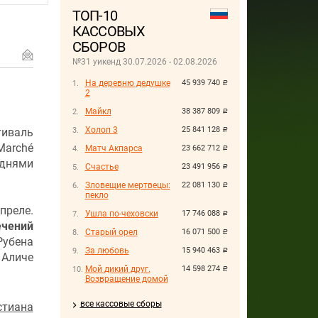
ТОП-10
КАССОВЫХ
СБОРОВ
№31 уикенд 30.07.2026 - 02.08.2026
На деревню дедушке
45 939 740
руб.
2
Майкл
38 387 809
руб.
Холоп 3
25 841 128
тиваль
руб.
Marché
Матч Акпарса
23 662 712
руб.
 днями
Счастье
23 491 956
руб.
Зловещие мертвецы:
22 081 130
руб.
пекло
преле.
Ушла по-чеховски
17 746 088
руб.
ечений
Старый орел
16 071 500
руб.
убена
За любовь
15 940 463
руб.
личе
Мой дикий друг.
14 598 274
руб.
Возвращение домой
все кассовые сборы
стиана