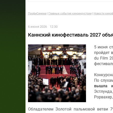
ПрофиСинема
Главные события киноиндустрии
Новости киноф
6 июня 2026
12:30
Каннский кинофестиваль 2027 объ
5 июня с
пройдет в
du Film 
фестиваля
Конкурсн
По слуха
вышла и
Эстлунд
Рорвахер
Обладателем Золотой пальмовой ветви 