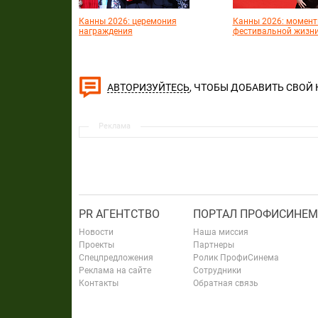
Канны 2026: церемония
Канны 2026: момен
награждения
фестивальной жизн
, ЧТОБЫ ДОБАВИТЬ СВОЙ
АВТОРИЗУЙТЕСЬ
Реклама
PR АГЕНТСТВО
ПОРТАЛ ПРОФИСИНЕМ
Новости
Наша миссия
Проекты
Партнеры
Спецпредложения
Ролик ПрофиСинема
Реклама на сайте
Сотрудники
Контакты
Обратная связь