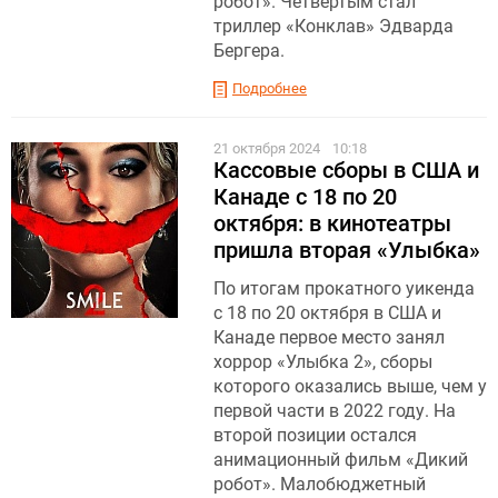
робот». Четвертым стал
триллер «Конклав» Эдварда
Бергера.
Подробнее
21 октября 2024
10:18
Кассовые сборы в США и
Канаде с 18 по 20
октября: в кинотеатры
пришла вторая «Улыбка»
По итогам прокатного уикенда
с 18 по 20 октября в США и
Канаде первое место занял
хоррор «Улыбка 2», сборы
которого оказались выше, чем у
первой части в 2022 году. На
второй позиции остался
анимационный фильм «Дикий
робот». Малобюджетный