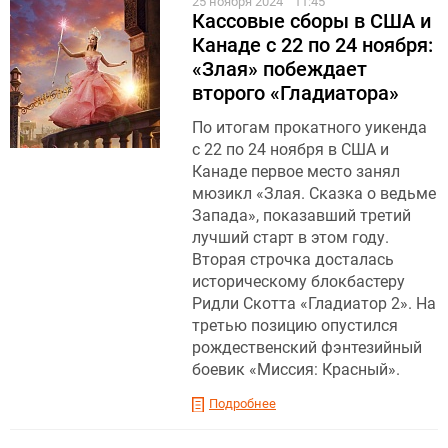
25 ноября 2024
11:45
Кассовые сборы в США и
Канаде с 22 по 24 ноября:
«Злая» побеждает
второго «Гладиатора»
По итогам прокатного уикенда
с 22 по 24 ноября в США и
Канаде первое место занял
мюзикл «Злая. Сказка о ведьме
Запада», показавший третий
лучший старт в этом году.
Вторая строчка досталась
историческому блокбастеру
Ридли Скотта «Гладиатор 2». На
третью позицию опустился
рождественский фэнтезийный
боевик «Миссия: Красный».
Подробнее