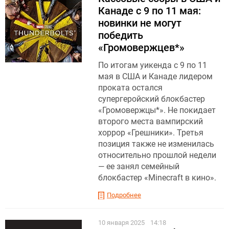
Канаде с 9 по 11 мая:
новинки не могут
победить
«Громовержцев*»
По итогам уикенда с 9 по 11
мая в США и Канаде лидером
проката остался
супергеройский блокбастер
«Громовержцы*». Не покидает
второго места вампирский
хоррор «Грешники». Третья
позиция также не изменилась
относительно прошлой недели
— ее занял семейный
блокбастер «Minecraft в кино».
Подробнее
10 января 2025
14:18