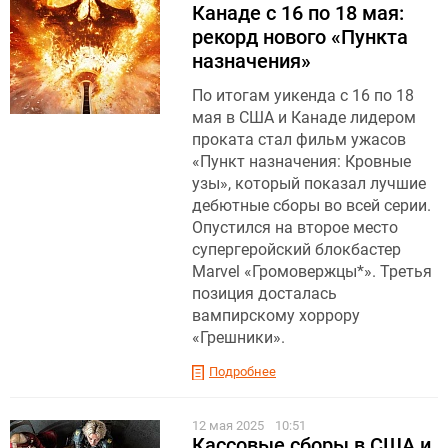
Канаде с 16 по 18 мая:
рекорд нового «Пункта
назначения»
По итогам уикенда с 16 по 18
мая в США и Канаде лидером
проката стал фильм ужасов
«Пункт назначения: Кровные
узы», который показал лучшие
дебютные сборы во всей серии.
Опустился на второе место
супергеройский блокбастер
Marvel «Громовержцы*». Третья
позиция досталась
вампирскому хоррору
«Грешники».
Подробнее
12 мая 2025
10:51
Кассовые сборы в США и