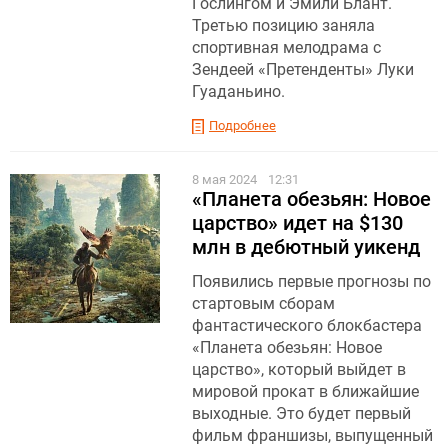
Гослингом и Эмили Блант.
Третью позицию заняла
спортивная мелодрама с
Зендеей «Претенденты» Луки
Гуаданьино.
Подробнее
8 мая 2024
12:31
«Планета обезьян: Новое
царство» идет на $130
млн в дебютный уикенд
Появились первые прогнозы по
стартовым сборам
фантастического блокбастера
«Планета обезьян: Новое
царство», который выйдет в
мировой прокат в ближайшие
выходные. Это будет первый
фильм франшизы, выпущенный