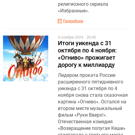
религиозного сериала
«Избранные».
Подробнее
5 ноября 2024
20:45
Итоги уикенда с 31
октября по 4 ноября:
«Огниво» прожигает
дорогу к миллиарду
Лидером проката России
расширенного пятидневного
уикенда с 31 октября по 4
ноября снова стала сказочная
картина «Огниво». Остался на
втором месте музыкальный
фильм «Руки Вверх!».
Отечественная комедия
«Возвращение попугая Кеши»
стартовала с третьего места.