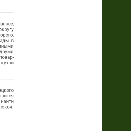
вансе,
округу
орого,
езды в
умными
 двумя
повар-
 кухни
ецкого
вится
 найти
покоя.