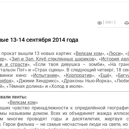
5981
ые 13-14 сентября 2014 года
в прокат вышли 13 новых картин:
«
Велкам хом
», «
Люси
», «
ер
», «
Зип и Зап. Клуб стеклянных шариков
», «
История де
и и страсти
»,
«Если твоя девушка – зомби»,
«На гра
тальон Пэт» и
«Страх сцены».
В следующий четверг, 18 се
винки кино:
«
Испытание
»,
«
Корпоратив
»,
«
Ещё
»,
«
Бегу
оября
»,
«Джими Хендрикс»,
«Драконы Нью-Йорка»,
«Люби
й»,
«Тёмная долина» и
«Холод в июле».
овали ленты:
«
Велкам хом
»
явших чувство принадлежности к определённой географи
ое мы называем домом. Всех их объединяет жажда иллюз
ым многие проводят годы и десятилетия, жертвуя с
 Герои фильма – не самые несчастные люди на свете, но 