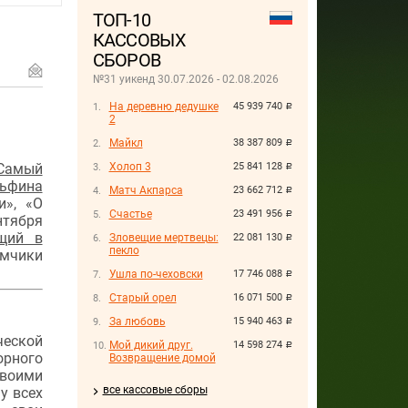
ТОП-10
КАССОВЫХ
СБОРОВ
№31 уикенд 30.07.2026 - 02.08.2026
На деревню дедушке
45 939 740
руб.
2
Майкл
38 387 809
руб.
Самый
Холоп 3
25 841 128
руб.
льфина
Матч Акпарса
23 662 712
руб.
ни»,
«О
Счастье
23 491 956
руб.
нтября
щий в
Зловещие мертвецы:
22 081 130
руб.
пекло
мчики
Ушла по-чеховски
17 746 088
руб.
Старый орел
16 071 500
руб.
За любовь
15 940 463
руб.
ческой
Мой дикий друг.
14 598 274
руб.
орного
Возвращение домой
воими
все кассовые сборы
у всех