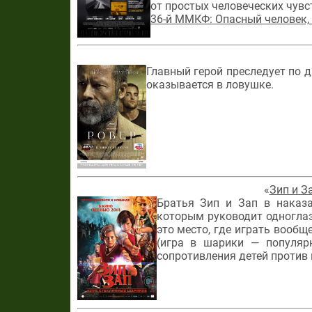
от простых человеческих чувс
36-й ММКФ: Опасный человек, 
Главный герой преследует по 
оказывается в ловушке.
«
Зип и З
Братья Зип и Зап в наказа
которым руководит одноглаз
это место, где играть вооб
(игра в шарики — популяр
сопротивления детей против 