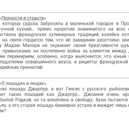
«
Пряности и страсти
»
 которых судьба забросила в маленький городок в Про
точной кухней… прямо напротив знаменитого на всю 
астиона французских кулинарных традиций, хозяйка кот
на свете гордится тем, что её заведение удостоено зв
лу Мадам Малори не скрывает своей брезгливости ш
и привычками, но постепенно война за клиентов между
м перемирием, особенно, когда выясняется, что юный 
ладателем совершенного вкуса, и рецепты французской
ндийских пряностей.
«О лошадях и людях»
ою лошадь Джарпур, а вот Генгис с русского рыболов
жает таких лошадей как Джарпур… Джоанне очень нра
былой Родкой, но та влюблена в свободу. Хуан пытается
ях, а его старая лошадь безмерно устала и жаждет лишь 
ии?