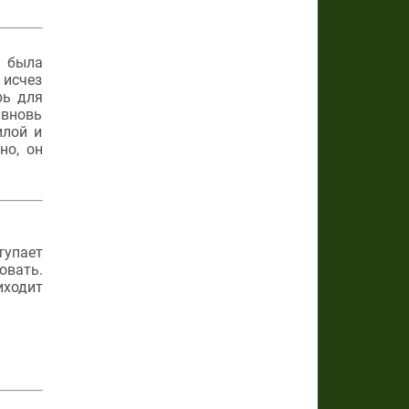
и была
 исчез
рь для
вновь
илой и
но, он
тупает
овать.
иходит