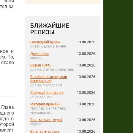
ь свои
тся за
БЛИЖАЙШИЕ
РЕЛИЗЫ
Последний рубеж
13.08.2026
боевик, драма, военн.
ное и
Демонолог
13.08.2026
м. То,
хоррор
 стало
Время сиять
13.08.2026
драма, фэнтези, спортивн.
Влюбись в меня, если
13.08.2026
осмелишься
драма, мелодрама
Самурай и пленник
13.08.2026
детектив, экшн
Материя времени
13.08.2026
 Глава
триллер, фантастика,
одного
криминальн.
огда в
Ешь, молись, худей
13.08.2026
оторой
хоррор
ависит
Во власти страха
13.08.2026