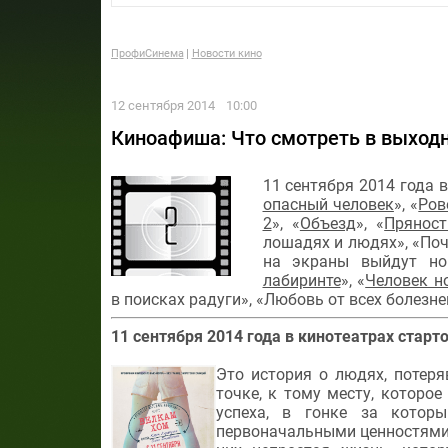
ПрофиСинема
Новости кино
12 сентября 2014
10:00
Киноафиша: Что смотреть в выходн
11 сентября 2014 года 
опасный человек
», «
Ров
2
», «
Объезд
», «
Пряност
лошадях и людях»,
«Поч
на экраны выйдут но
лабиринте
»,
«
Человек н
в поисках радуги»,
«Любовь от всех болезне
11 сентября
2014 года в кинотеатрах старт
Это история о людях, потер
точке, к тому месту, котор
успеха, в гонке за котор
первоначальными ценностями.