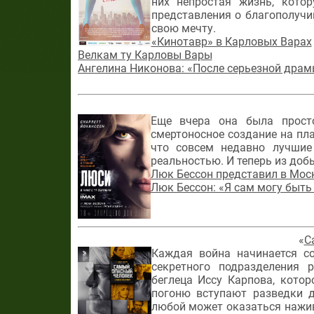
них непростая жизнь, кото
представления о благополучи
свою мечту.
«Кинотавр» в Карловых Варах
Велкам ту Карловы Вары
Ангелина Никонова: «После серьезной драм
Еще вчера она была просто
смертоносное создание на пла
что совсем недавно лучшие
реальностью. И теперь из добы
Люк Бессон представил в Мос
Люк Бессон: «Я сам могу быт
«
С
Каждая война начинается со
секретного подразделения 
беглеца Иссу Карпова, кото
погоню вступают разведки д
любой может оказаться нажив