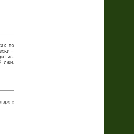
ках по
ески –
ит из-
й лжи.
паре с