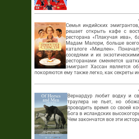
Семья индийских эмигрантов,
решает открыть кафе с вос
ресторана «Плакучая ива», б
Мадам Малори, больше всего 
каталоге «Мишлен». Понача
соседями и их экзотическим
ресторанами сменяется шатки
эмигрант Хассан является об
покоряются ему также легко, как секреты и
Вернардур любит водку и св
траулера не пьет, но обо
проводить время со своей ко
Бога в исландских высокогорь
Чем закончатся все эти истор