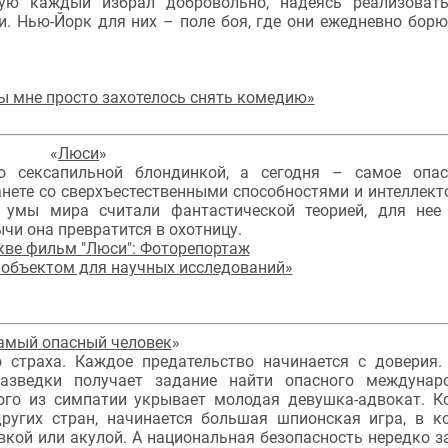
рую каждый избрал добровольно, надеясь реализоват
и. Нью-Йорк для них – поле боя, где они ежедневно борю
ы мне просто захотелось снять комедию»
«
Люси
»
 сексапильной блондинкой, а сегодня – самое опас
нете со сверхъестественными способностями и интеллекто
 умы мира считали фантастической теорией, для нее
чи она превратится в охотницу.
кве фильм "Люси": Фоторепортаж
ь объектом для научных исследований»
амый опасный человек
»
 страха. Каждое предательство начинается с доверия.
разведки получает задание найти опасного междунар
рого из симпатии укрывает молодая девушка-адвокат. К
ругих стран, начинается большая шпионская игра, в к
кой или акулой. А национальная безопасность нередко з