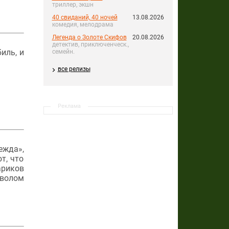
триллер, экшн
40 свиданий, 40 ночей
13.08.2026
комедия, мелодрама
Легенда о Золоте Скифов
20.08.2026
детектив, приключенческ.,
иль, и
семейн.
все релизы
Реклама
ежда»,
т, что
ариков
мволом