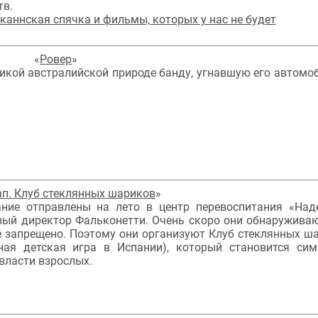
тв.
каннская спячка и фильмы, которых у нас не будет
«
Ровер
»
дикой австралийской природе банду, угнавшую его автомоб
ап. Клуб стеклянных шариков
»
ние отправлены на лето в центр перевоспитания «Над
ый директор Фальконетти. Очень скоро они обнаруживаю
ще запрещено. Поэтому они организуют Клуб стеклянных ш
ная детская игра в Испании), который становится си
власти взрослых.