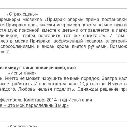
«Страх сцены»
премьеры мюзикла «Призрак оперы» прима постановк
ске Призрака практически искромсал ножом несчастную и
стя муж покойной вместе с детьми отправляется в лаге
льников, чтобы поставить тот же спектакль. И там 
лер в маске Призрака, вооруженный тесаком, электроп
пособлениями, и вновь кровь льется ручьями. Возмож
лы?..
ы выйдут такие новинки кино, как:
«
Испытание
»
чь. Ничто не может нарушить вечный порядок. Завтра нас
зжает работать. И она остается одна. Ждать отца. И чувств
аждого. Любовь нельзя поделить. Однажды решение пр
фестиваль Кинотавр: 2014 - год Испытания
ов – это мой параллельный мир»
«
Корпоратив
»