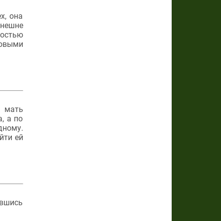
х, она
внешне
достью
новыми
я мать
, а по
дному.
йти ей
авшись