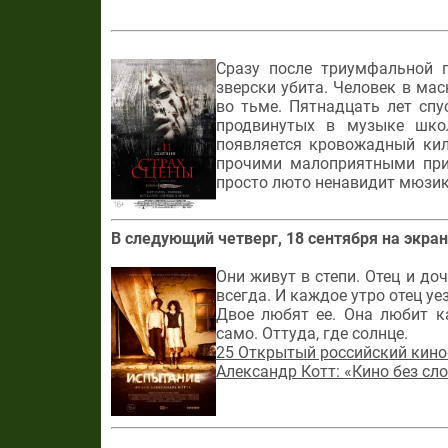
Сразу после триумфальной 
зверски убита. Человек в ма
во тьме. Пятнадцать лет спу
продвинутых в музыке шко
появляется кровожадный кил
прочими малоприятными прис
просто люто ненавидит мюзик
В следующий четверг, 18 сентября на экран
Они живут в степи. Отец и до
всегда. И каждое утро отец уе
Двое любят ее. Она любит к
само. Оттуда, где солнце.
25 Открытый российский кино
Александр Котт: «Кино без сл