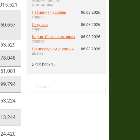
боевик, триллер,
.915.521
1.590.768.576
24.194.199
фантастика
Лабиринт чудовищ
06.08.2026
хоррор
60.657
56.588.174
860.657
Ловушка
06.08.2026
хоррор
Корни: Сага о вампирах
06.08.2026
хоррор
53.529
42.969.526
653.529
На последнем дыхании
06.08.2026
драма
78.048
92.216.852
1.402.538
все релизы
51.081
345.469.148
5.254.284
99.794
32.861.451
499.794
Реклама
53.224
98.512.915
1.498.295
13.244
20.595.765
313.244
24.420
196.410.040
2.987.225