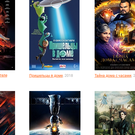
теле
, 2018
, 
Пришельцы в доме
Тайна дома с часами