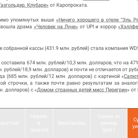
Газгольдер. Клубаре»
от Каропроката.
омимо упомянутых выше
«Ничего хорошего в отеле "Эль Р
о вошла драма
«Человек на Луне»
от UPI и хоррор
«Хэллфе
 собранной кассы (431.9 млн. рублей) стала компания WD
 составила 674 млн. рублей/10,3 млн. долларов, что на 47
 рублей/18,9 млн. долларов) и почти не отличается от руб
а (685 млн. рублей/12 млн. долларов) с картиной «
Салют
ой строчки, а также почти равно результатам за анало
н. долларов) с «
Домом странных детей мисс Перегрин
» от
Недель
Сумма за
С
окатчик
в
Кинотеатры
уикенд
уи
прокате
(руб.)