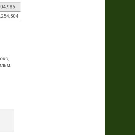
04.986
13.477.847
204.986
.254.504
окс,
ильм.