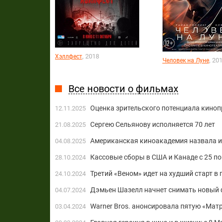
, 2018
Хэллфест
, 20
Человек на Луне
Все новости о фильмах
Оценка зрительского потенциала киноп
12.11.2025
Сергею Сельянову исполняется 70 лет
21.08.2025
Американская киноакадемия назвала и
04.08.2025
Кассовые сборы в США и Канаде с 25 по
28.10.2024
Третий «Веном» идет на худший старт в
24.10.2024
Дэмьен Шазелл начнет снимать новый 
04.07.2024
Warner Bros. анонсировала пятую «Мат
03.04.2024