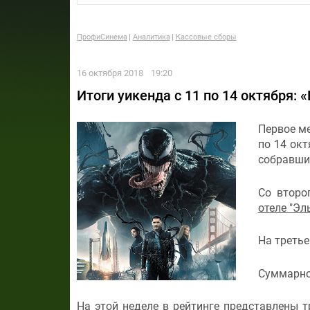
ПрофиСинема
Аналитика
Кассовые сборы
16 октября 2018
19:20
Итоги уикенда с 11 по 14 октября:
Первое ме
по 14 ок
собравший
Со второ
отеле "Эл
На третье
Суммарно 
На этой неделе в рейтинге представлены