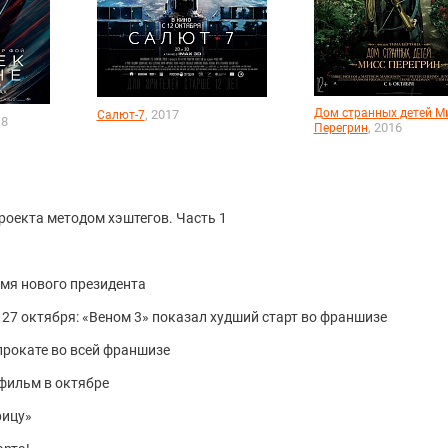
Дом странных детей М
, 2017
Салют-7
18
, 2016
Перегрин
роекта методом хэштегов. Часть 1
мя нового президента
 27 октября: «Веном 3» показал худший старт во франшизе
 прокате во всей франшизе
фильм в октябре
рицу»