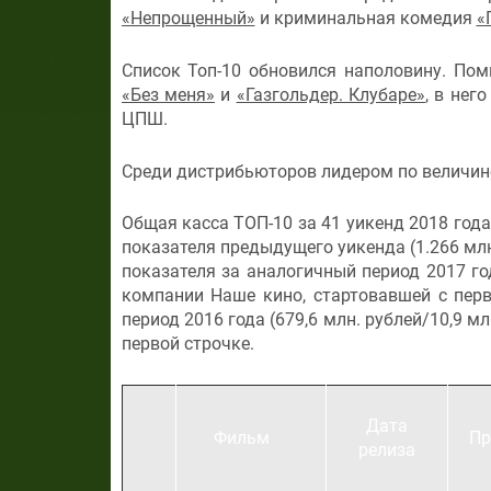
«Непрощенный»
и криминальная комедия
«
Список Топ-10 обновился наполовину. П
«Без меня»
и
«Газгольдер. Клубаре»
, в нег
ЦПШ.
Среди дистрибьюторов лидером по величине
Общая касса ТОП-10 за 41 уикенд 2018 года
показателя предыдущего уикенда (1.266 млн.
показателя за аналогичный период 2017 год
компании Наше кино, стартовавшей с перв
период 2016 года (679,6 млн. рублей/10,9 мл
первой строчке.
Дата
Фильм
Пр
релиза