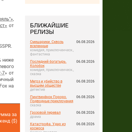
ояль"»
,
БЛИЖАЙШИЕ
ст»
от
РЕЛИЗЫ
Смешарики. Сквозь
06.08.2026
SSPR.
вселенные
комедия, приключенческ.,
фантастика
% ниже
Последний богатырь.
06.08.2026
Колобок
левого
комедия, приключенческ.,
-7
» от
сказка
гичный
Мегрэ и убийство в
06.08.2026
 Fox на
высшем обществе
детектив
Пингвинёнок Пороро.
06.08.2026
Подводные приключения
сказка
Сумма за
Сумма за все
Грозовой перевал
06.08.2026
умма за
все время
драма
время
кенд ($)
проката
проката
Катастрофа. Удар из
06.08.2026
($)
космоса