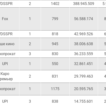
DSSPR
2
1402
388.945.509
5
Fox
1
799
56.588.174
8
DSSPR
1
818
42.969.526
6
ше кино
2
945
38.006.638
5
ропрокат
3
830
36.233.559
5
UPI
1
550
32.861.451
4
Каро
2
831
29.799.463
4
ремьер
ропрокат
1
1175
20.595.765
3
UPI
3
838
14.755.601
2