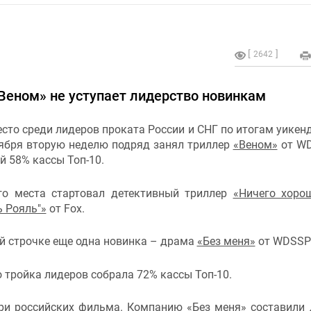
2642
 «Веном» не уступает лидерство новинкам
сто среди лидеров проката России и СНГ по итогам уикенд
тября вторую неделю подряд занял триллер
«Веном»
от WD
 58% кассы Топ-10.
го места стартовал детективный триллер
«Ничего хоро
ь Рояль"»
от Fox.
й строчке еще одна новинка – драма
«Без меня»
от WDSSP
тройка лидеров собрала 72% кассы Топ-10.
 три российских фильма. Компанию
«Без меня»
составили