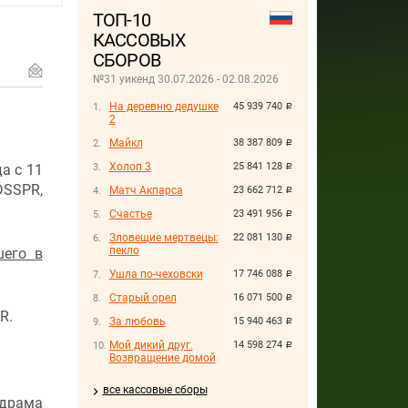
ТОП-10
КАССОВЫХ
СБОРОВ
№31 уикенд 30.07.2026 - 02.08.2026
На деревню дедушке
45 939 740
руб.
2
Майкл
38 387 809
руб.
Холоп 3
25 841 128
а с 11
руб.
SSPR,
Матч Акпарса
23 662 712
руб.
Счастье
23 491 956
руб.
Зловещие мертвецы:
22 081 130
руб.
пекло
шего в
Ушла по-чеховски
17 746 088
руб.
Старый орел
16 071 500
руб.
R.
За любовь
15 940 463
руб.
Мой дикий друг.
14 598 274
руб.
Возвращение домой
все кассовые сборы
 драма