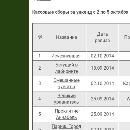
Кассовые сборы за уикенд с
2 по 5 октября
Дата
№
Название
Пр
релиза
1
Исчезнувшая
02.10.2014
Бегущий в
2
18.09.2014
лабиринте
Смешанные
3
02.10.2014
Ка
чувства
Великий
4
25.09.2014
W
уравнитель
Проклятие
5
25.09.2014
Аннабель
Париж. Город
6
02.10.2014