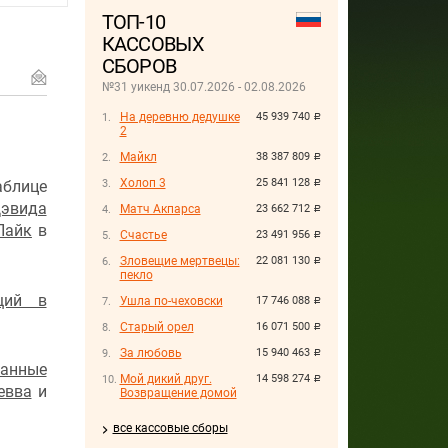
ТОП-10
КАССОВЫХ
СБОРОВ
№31 уикенд 30.07.2026 - 02.08.2026
На деревню дедушке
45 939 740
руб.
2
Майкл
38 387 809
руб.
Холоп 3
25 841 128
аблице
руб.
эвида
Матч Акпарса
23 662 712
руб.
Пайк
в
Счастье
23 491 956
руб.
Зловещие мертвецы:
22 081 130
руб.
пекло
щий в
Ушла по-чеховски
17 746 088
руб.
Старый орел
16 071 500
руб.
За любовь
15 940 463
руб.
анные
Мой дикий друг.
14 598 274
руб.
евва
и
Возвращение домой
все кассовые сборы