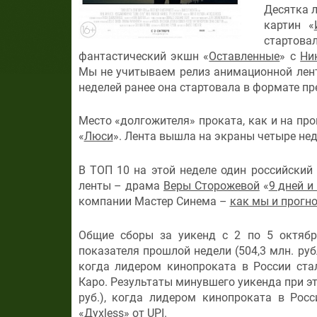
Десятка 
картин
«
стартов
фантастический экшн
«
Оставленные
»
с
Ни
Мы не учитываем релиз анимационной ле
неделей ранее она стартовала в формате п
Место «долгожителя» проката, как и на пр
«
Люси
». Лента вышла на экраны четыре неде
В ТОП 10 на этой неделе один российски
ленты – драма
Веры Сторожевой
«
9 дней и
компании Мастер Синема –
как мы и прогн
Общие сборы за уикенд с 2 по 5 октябр
показателя прошлой недели (504,3 млн. руб
когда лидером кинопроката в России ст
Каро. Результаты минувшего уикенда при эт
руб.), когда лидером кинопроката в Рос
«
Духless
» от UPI.