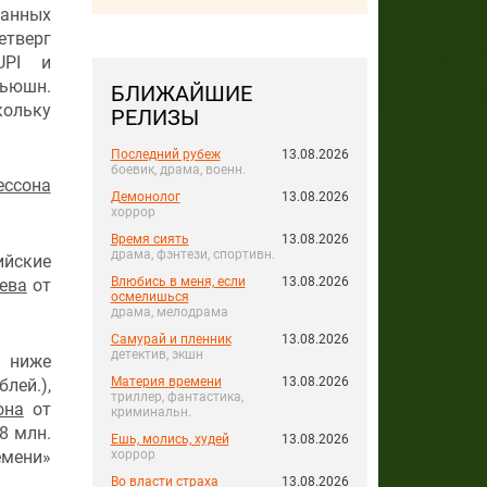
ванных
етверг
UPI и
бьюшн.
БЛИЖАЙШИЕ
кольку
РЕЛИЗЫ
Последний рубеж
13.08.2026
боевик, драма, военн.
ессона
Демонолог
13.08.2026
хоррор
Время сиять
13.08.2026
драма, фэнтези, спортивн.
ийские
Влюбись в меня, если
13.08.2026
ева
от
осмелишься
драма, мелодрама
Самурай и пленник
13.08.2026
детектив, экшн
о ниже
Материя времени
13.08.2026
лей.),
триллер, фантастика,
она
от
криминальн.
,8
млн.
Ешь, молись, худей
13.08.2026
емени»
хоррор
Во власти страха
13.08.2026