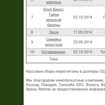
мертвых
Клуб Винкс:
Тайна
7
02.10.2014
морской
бездны
8
Люси
11.09.2014
Семейка
9
25.09.2014
монстров
10
Оставленные
02.10.2014
То
Total
Кассовые сборы пересчитаны в доллары США 
Мы благодарим кинопрокатные компании, U
Каскад, Парадиз, Caravella DDC, Вольга, 
Арена, Rentrak за предоставленную информ