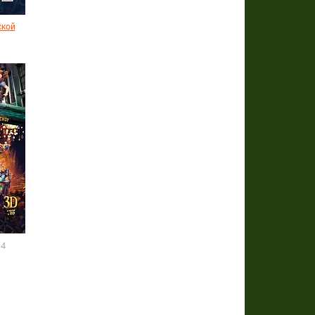
ской
14