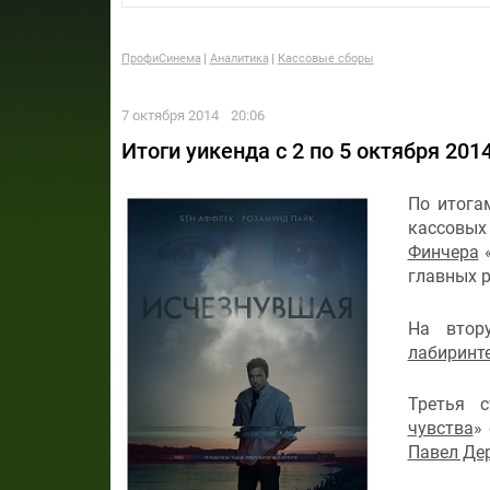
ПрофиСинема
Аналитика
Кассовые сборы
7 октября 2014
20:06
Итоги уикенда c 2 по 5 октября 201
По итога
кассовых
Финчера
главных р
На втор
лабиринт
Третья 
чувства
»
Павел Де