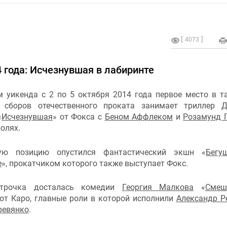
4073
4 года: Исчезнувшая в лабиринте
м уикенда с 2 по 5 октября 2014 года первое место в т
 сборов отечественного проката занимает
триллер
Д
«
Исчезнувшая
»
от Фокса с
Беном Аффлеком
и
Розамунд 
олях.
ую позицию опустился
фантастический экшн
«
Бегу
е
», прокатчиком которого также выступает Фокс.
строчка досталась комедии
Георгия Малкова
«
Смеш
от Каро, главные роли в которой исполнили
Александр Р
ревянко
.