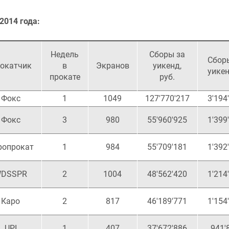
2014 года:
Недель
Сборы за
Сбор
окатчик
в
Экранов
уикенд,
уикен
прокате
руб.
Фокс
1
1049
127'770'217
3'194
Фокс
3
980
55'960'925
1'399
ропрокат
1
984
55'709'181
1'392
DSSPR
2
1004
48'562'420
1'214
Каро
2
817
46'189'771
1'154
UPI
1
407
37'672'886
941'