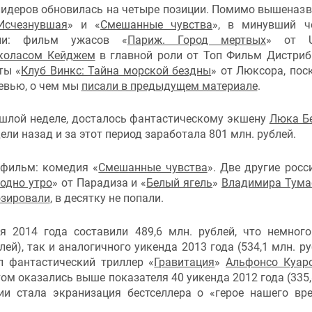
лидеров обновилась на четыре позиции. Помимо вышеназ
Исчезнувшая
» и
«
Смешанные чувства
»
, в минувший ч
али: фильм ужасов «
Париж. Город мертвых
» от 
коласом Кейджем
в главной роли от Топ Фильм Дистри
нты
«
Клуб Винкс: Тайна морской бездны
»
от Люксора, пос
ревью, о чем мы
писали в предыдущем материале
.
ошлой неделе, досталось фантастическому экшену
Люка Б
ли назад и за этот период заработала 801 млн. рублей.
й фильм: комедия
«
Смешанные чувства
».
Две другие росс
 одно утро
» от Парадиза и «
Белый ягель
»
Владимира Тума
озировали
, в десятку не попали.
я
2014 года составили 489,6 млн. рублей, что немног
лей), так и аналогичного уикенда 2013 года (
534,1
млн. руб
ал фантастический триллер
«
Гравитация
»
Альфонсо Куар
ом оказались выше показателя 40 уикенда 2012 года (335
сии стала экранизация бестселлера о
«
герое нашего вр