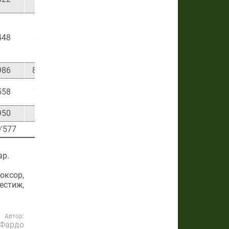
448
35'457'900
886'448
986
801'342'497
20'033'562
558
78'564'209
1'964'105
950
24'638'000
615'950
9'577
ар.
юксор,
естиж,
Автор:
 Фардо