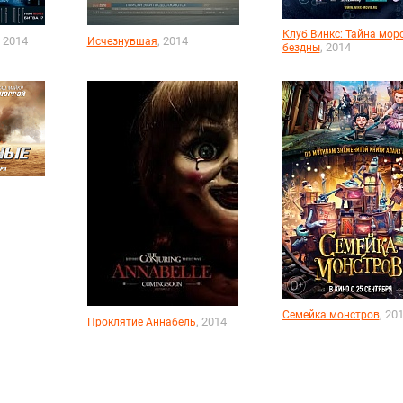
Клуб Винкс: Тайна мор
, 2014
, 2014
Исчезнувшая
, 2014
бездны
, 20
Семейка монстров
, 2014
Проклятие Аннабель