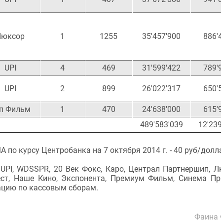
Люксор
1
1255
35'457'900
886'
UPI
4
469
31'599'422
789'
UPI
2
899
26'022'317
650'
п Фильм
1
470
24'638'000
615'
489'583'039
12'23
по курсу Центробанка на 7 октября 2014 г. - 40 руб/долл
PI, WDSSPR, 20 Век Фокс, Каро, Централ Партнершип, Л
Вест, Наше Кино, Экспонента, Премиум Фильм, Синема Пр
ацию по кассовым сборам.
Фаина