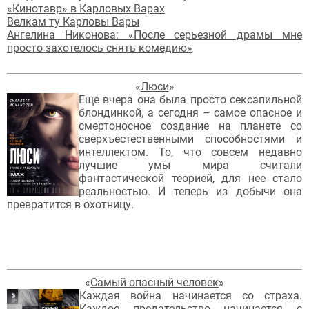
«Кинотавр» в Карловых Варах
Велкам ту Карловы Вары
Ангелина Никонова: «После серьезной драмы мне
просто захотелось снять комедию»
«
Люси
»
Еще вчера она была просто сексапильной
блондинкой, а сегодня – самое опасное и
смертоносное создание на планете со
сверхъестественными способностями и
интеллектом. То, что совсем недавно
лучшие умы мира считали
фантастической теорией, для нее стало
реальностью. И теперь из добычи она
превратится в охотницу.
«
Самый опасный человек
»
Каждая война начинается со страха.
Каждое предательство начинается с