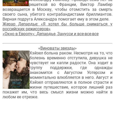
решеткой во Франции, Виктор Ламбер
возвращается в Москву, чтобы отомстить за смерть
своего сына, убитого контрабандистами бриллиантов.
Верная подруга Александра помогает ему в этом деле.
Жерар Депардье: «Я хотел бы больше сниматься у
российских режиссеров»
«Окно в Европу»: Депардье, Занусси и все-все-все
«
Виноваты звезды
»
Хэйзел больна раком. Несмотря на то, что
болезнь временно отступила, девушка не
чувствует ни капли радости. Она ходит в
группу поддержки, где однажды
знакомится с Августом Уотерсом и
моментально влюбляется в него. Август и
Хэйзел отправляются в полное страсти и
жизни путешествие, которое лишний раз
покажет им, что весь смысл жизни можно найти в
любом ее отрезке.