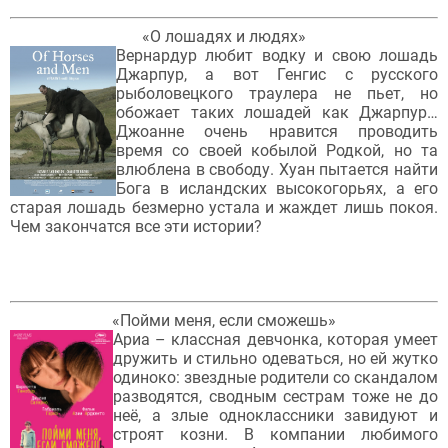
«О лошадях и людях»
Вернардур любит водку и свою лошадь
Джарпур, а вот Генгис с русского
рыболовецкого траулера не пьет, но
обожает таких лошадей как Джарпур…
Джоанне очень нравится проводить
время со своей кобылой Родкой, но та
влюблена в свободу. Хуан пытается найти
Бога в исландских высокогорьях, а его
старая лошадь безмерно устала и жаждет лишь покоя.
Чем закончатся все эти истории?
«Пойми меня, если сможешь»
Ариа – классная девчонка, которая умеет
дружить и стильно одеваться, но ей жутко
одиноко: звездные родители со скандалом
разводятся, сводным сестрам тоже не до
неё, а злые одноклассники завидуют и
строят козни. В компании любимого