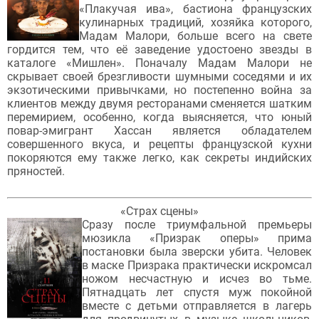
«Плакучая ива», бастиона французских
кулинарных традиций, хозяйка которого,
Мадам Малори, больше всего на свете
гордится тем, что её заведение удостоено звезды в
каталоге «Мишлен». Поначалу Мадам Малори не
скрывает своей брезгливости шумными соседями и их
экзотическими привычками, но постепенно война за
клиентов между двумя ресторанами сменяется шатким
перемирием, особенно, когда выясняется, что юный
повар-эмигрант Хассан является обладателем
совершенного вкуса, и рецепты французской кухни
покоряются ему также легко, как секреты индийских
пряностей.
«Страх сцены»
Сразу после триумфальной премьеры
мюзикла «Призрак оперы» прима
постановки была зверски убита. Человек
в маске Призрака практически искромсал
ножом несчастную и исчез во тьме.
Пятнадцать лет спустя муж покойной
вместе с детьми отправляется в лагерь