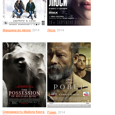
, 2014
, 2014
Женщина во дворе
Люси
,
Одержимость Майкла Кинга
, 2014
Ровер