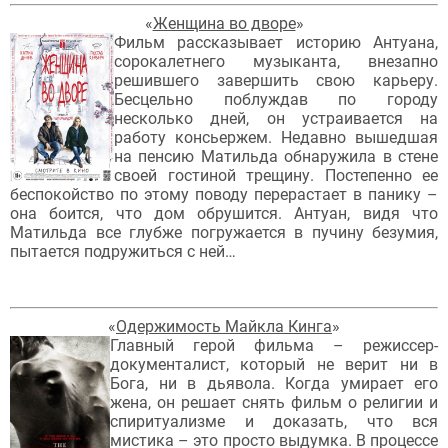
«
Женщина во дворе
»
Фильм рассказывает историю Антуана,
сорокалетнего музыканта, внезапно
решившего завершить свою карьеру.
Бесцельно поблуждав по городу
несколько дней, он устраивается на
работу консьержем. Недавно вышедшая
на пенсию Матильда обнаружила в стене
своей гостиной трещину. Постепенно ее
беспокойство по этому поводу перерастает в панику –
она боится, что дом обрушится. Антуан, видя что
Матильда все глубже погружается в пучину безумия,
пытается подружиться с ней…
«
Одержимость Майкла Кинга
»
Главный герой фильма – режиссер-
документалист, который не верит ни в
Бога, ни в дьявола. Когда умирает его
жена, он решает снять фильм о религии и
спиритуализме и доказать, что вся
мистика – это просто выдумка. В процессе