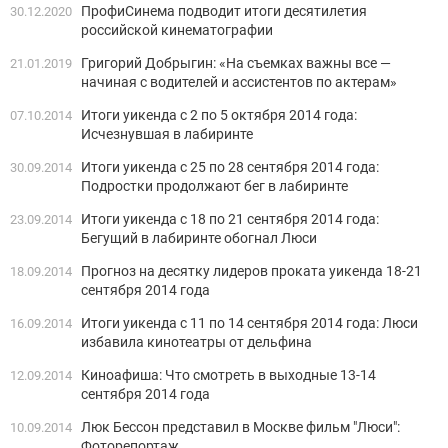
ПрофиСинема подводит итоги десятилетия
30.12.2020
российской кинематографии
Григорий Добрыгин: «На съемках важны все —
21.01.2019
начиная с водителей и ассистентов по актерам»
Итоги уикенда c 2 по 5 октября 2014 года:
07.10.2014
Исчезнувшая в лабиринте
Итоги уикенда c 25 по 28 сентября 2014 года:
30.09.2014
Подростки продолжают бег в лабиринте
Итоги уикенда c 18 по 21 сентября 2014 года:
23.09.2014
Бегущий в лабиринте обогнал Люси
Прогноз на десятку лидеров проката уикенда 18-21
18.09.2014
сентября 2014 года
Итоги уикенда c 11 по 14 сентября 2014 года: Люси
16.09.2014
избавила кинотеатры от дельфина
Киноафиша: Что смотреть в выходные 13-14
12.09.2014
сентября 2014 года
Люк Бессон представил в Москве фильм "Люси":
10.09.2014
Фоторепортаж