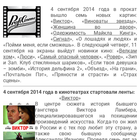
4 сентября 2014 года в прокат
вышло семь новых картин:
«
Виктор
», «
Виноваты звезды
»,
«
Женщина во дворе
»,
«
Одержимость Майкла Кинга
»,
«
Сигнал
», «О лошадях и людях» и
«Пойми меня, если сможешь». В следующий четверг, 11
сентября на экраны выйдут новинки кино: «
Велкам
хом
», «
Люси
», «
Самый опасный человек
», «
Ровер
», «Зип
и Зап. Клуб стеклянных шариков», «Если твоя девушка
– зомби», «История дельфина 2», «Объезд», «На грани»,
«Почтальон Пэт», «Пряности и страсти» и «Страх
сцены».
4 сентября
2014 года в кинотеатрах стартовали ленты:
«
Виктор
»
В центре сюжета история бывшего
гангстера Виктора Ламбера,
специализировавшегося на похищении
произведений искусства. Когда-то он жил
в России и с тех пор любит эту страну, а
также свою бывшую сообщницу
Александру Иванову. Проведя семь лет за