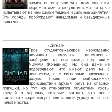
съемок он встречается с демонологами,
некромантами и оккультистами, которые
испытывают на нем самые темные и сильные заклятия.
Эти обряды пробуждают неведомые и безудержные
силы зла…
«
Сигнал
»
Трое студентов-хакеров неожиданно
начинают получать таинственные
сообщения от незнакомца под ником
NOMAD (Кочевник). Но они даже не
подозревают, что имеют дело не с
человеком, а с сигналами внеземного
разума. После серии необъяснимых
происшествий друзья бегут из опасной
ловушки, но тут же становятся объектами охоты
«людей в чёрном», которые считают, что после
контакта хакеры могут представлять угрозу для всего
человечества.