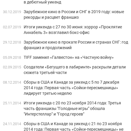
в дебютный уикенд
Зарубежное кино в России и СНГ в 2019 году: новые
30.12.2019
рекорды и расцвет франшиз
Итоги уикенда с 27 по 30 июня: хоррор «Проклятие
02.07.2019
Аннабель 3» возглавил бокс-офис
Зарубежное кино в прокате России и странах СНГ: год
29.12.2018
франшиз и продолжений
TIFF заменил «Галвестон» на «Частную войну»
05.09.2018
Создатели «Бегущего в лабиринте» раскрыли детали
02.09.2015
сюжета третьей части
Сборы в США и Канаде за уикенд с 5 по 7 декабря
08.12.2014
2014 года: Первая часть «Сойки-пересмешницы»
лидирует третью неделю
Итоги уикенда c 20 по 23 ноября 2014 года: Третья
25.11.2014
часть франшизы "Голодные игры" обошла
"Интерстеллар" и "Город героев"
Сборы в США и Канаде за уикенд с 21 по 23 ноября
24.11.2014
2014 года: Первая часть «Сойки-пересмешницы» не