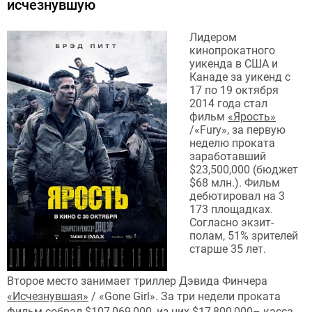
исчезнувшую
Лидером
кинопрокатного
уикенда в США и
Канаде за уикенд с
17 по 19 октября
2014 года стал
фильм
«Ярость»
/«Fury», за первую
неделю проката
заработавший
$23,500,000 (бюджет
$68 млн.). Фильм
дебютировал на 3
173 площадках.
Согласно экзит-
полам, 51% зрителей
старше 35 лет.
Второе место занимает триллер Дэвида Финчера
«Исчезнувшая»
/ «Gone Girl». За три недели проката
фильм собрал $107,069,000, из них $17,800,000– касса