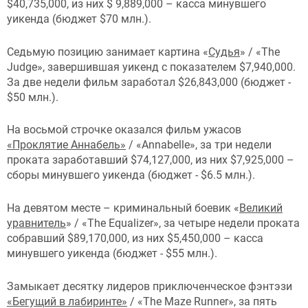
$40,735,000, из них $ 9,889,000 – касса минувшего
уикенда (бюджет $70 млн.).
Седьмую позицию занимает картина «
Судья
» / «The
Judge», завершившая уикенд с показателем $7,940,000.
За две недели фильм заработал $26,843,000 (бюджет -
$50 млн.).
На восьмой строчке оказался фильм ужасов
«Проклятие Аннабель»
/ «Annabelle», за три недели
проката заработавший $74,127,000, из них $7,925,000 –
сборы минувшего уикенда (бюджет - $6.5 млн.).
На девятом месте – криминальный боевик «
Великий
уравнитель
» / «The Equalizer», за четыре недели проката
собравший $89,170,000, из них $5,450,000 – касса
минувшего уикенда (бюджет - $55 млн.).
Замыкает десятку лидеров приключенческое фэнтэзи
«Бегущий в лабиринте»
/ «The Maze Runner», за пять