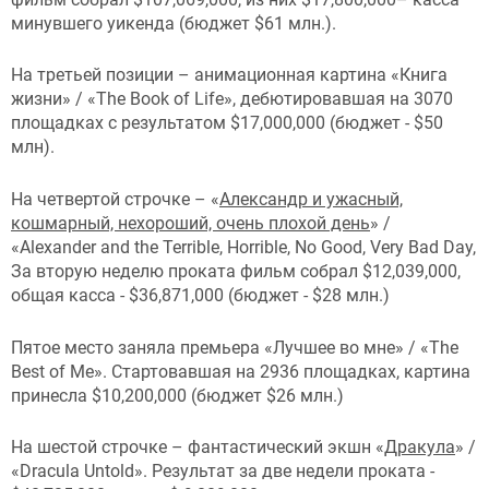
минувшего уикенда (бюджет $61 млн.).
На третьей позиции – анимационная картина «Книга
жизни» / «The Book of Life», дебютировавшая на 3070
площадках с результатом $17,000,000 (бюджет - $50
млн).
На четвертой строчке – «
Александр и ужасный,
кошмарный, нехороший, очень плохой день
» /
«Alexander and the Terrible, Horrible, No Good, Very Bad Day,
За вторую неделю проката фильм собрал $12,039,000,
общая касса - $36,871,000 (бюджет - $28 млн.)
Пятое место заняла премьера «Лучшее во мне» / «The
Best of Me». Стартовавшая на 2936 площадках, картина
принесла $10,200,000 (бюджет $26 млн.)
На шестой строчке – фантастический экшн «
Дракула
» /
«Dracula Untold». Результат за две недели проката -