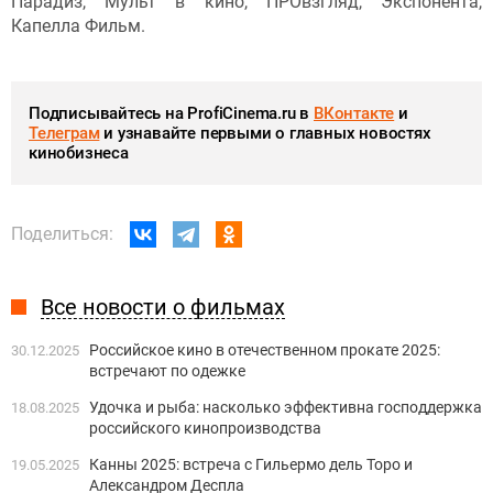
Парадиз, Мульт в кино, ПРОвзгляд, Экспонента,
Капелла Фильм.
Подписывайтесь на ProfiCinema.ru в
ВКонтакте
и
Телеграм
и узнавайте первыми о главных новостях
кинобизнеса
Поделиться:
Все новости о фильмах
Российское кино в отечественном прокате 2025:
30.12.2025
встречают по одежке
Удочка и рыба: насколько эффективна господдержка
18.08.2025
российского кинопроизводства
Канны 2025: встреча с Гильермо дель Торо и
19.05.2025
Александром Деспла