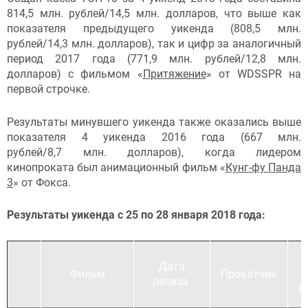
814,5 млн. рублей/14,5 млн. долларов, что выше как
показателя предыдущего уикенда (808,5 млн.
рублей/14,3 млн. долларов), так и цифр за аналогичный
период 2017 года (771,9 млн. рублей/12,8 млн.
долларов) с фильмом «
Притяжение
» от WDSSPR на
первой строчке.
Результаты минувшего уикенда также оказались выше
показателя 4 уикенда 2016 года (667 млн.
рублей/8,7 млн. долларов), когда лидером
кинопроката был анимационный фильм «
Кунг-фу Панда
3
» от Фокса.
Результаты уикенда с 25 по 28 января 2018 года:
Н
Дата
Фильм
Прокатчик
релиза
п