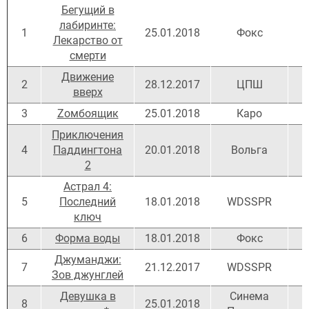
Бегущий в
лабиринте:
1
25.01.2018
Фокс
Лекарство от
смерти
Движение
2
28.12.2017
ЦПШ
вверх
3
Zомбоящик
25.01.2018
Каро
Приключения
4
Паддингтона
20.01.2018
Вольга
2
Астрал 4:
5
Последний
18.01.2018
WDSSPR
ключ
6
Форма воды
18.01.2018
Фокс
Джуманджи:
7
21.12.2017
WDSSPR
Зов джунглей
Девушка в
Синема
8
25.01.2018