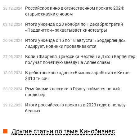
Российское кино в отечественном прокате 2024:
28.12.2024
старые сказки о новом
Итоги уикенда с 28 ноября по 1 декабря: третий
03.12.2024
«Паддингтон» захватывает кинотеатры
Итоги уикенда с 15 по 18 августа: «Бордерлендс»
20.08.2024
лидирует, новинки проваливаются
Колин Фаррелл, Джессика Честейн и Джон Карпентер
27.06.2024
получат почетную звезду на Аллее славы
В дебютные выходные «Вызов» заработал в Китае
18.03.2024
$310 тысяч
Ремейками классики в Disney займется новый
28.02.2024
продюсер
Итоги российского проката в 2023 году: в пользу
29.12.2023
бедных
Другие статьи по теме Кинобизнес