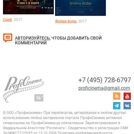
, 2017
Скиф
, 2017
Форма воды
, ЧТОБЫ ДОБАВИТЬ СВОЙ
АВТОРИЗУЙТЕСЬ
КОММЕНТАРИЙ
+7 (495) 728-6797
proficinema@gmail.com
© ООО «Профисинема»
При перепечатке, цитировании и любом другом
использовании любых материалов портала
ПрофиСинема активная
гиперссылка на ПрофиСинема.ру обязательна.
Зарегистрировано в
Федеральном Агентстве "Роспечать". Свидетельство о регистрации
СМИ
Эл.№ФС77-25955 от 13.10.2006
Политика конфиденциальности