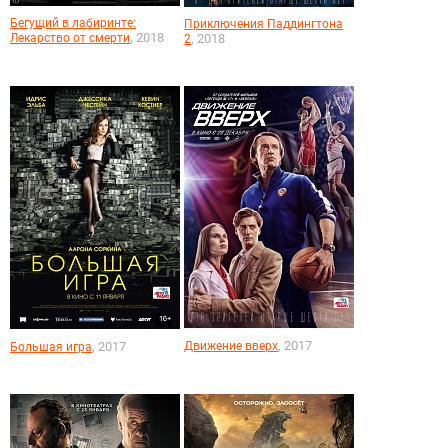
Бегущий в лабиринте:
Приключения Паддингтона
, 2018
Лекарство от смерти
, 2018
2
, 2017
, 2017
Движение вверх
Большая игра