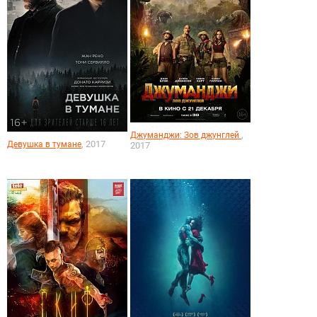
,
Джуманджи: Зов джунглей
, 2017
Девушка в тумане
2017