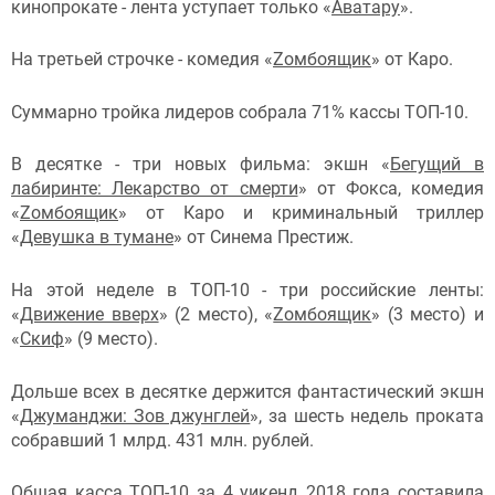
кинопрокате - лента уступает только «
Аватару
».
На третьей строчке - комедия «
Zомбоящик
» от Каро.
Суммарно тройка лидеров собрала 71% кассы ТОП-10.
В десятке - три новых фильма: экшн «
Бегущий в
лабиринте: Лекарство от смерти
» от Фокса, комедия
«
Zомбоящик
» от Каро и криминальный триллер
«
Девушка в тумане
» от Синема Престиж.
На этой неделе в ТОП-10 - три российские ленты:
«
Движение вверх
» (2 место), «
Zомбоящик
» (3 место) и
«
Скиф
» (9 место).
Дольше всех в десятке держится фантастический экшн
«
Джуманджи: Зов джунглей
», за шесть недель проката
собравший 1 млрд. 431 млн. рублей.
Общая касса ТОП-10 за 4 уикенд 2018 года составила