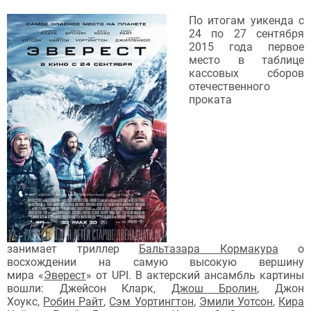
По итогам уикенда с
24 по 27 сентября
2015 года первое
место в таблице
кассовых сборов
отечественного
проката
занимает триллер
Бальтазара Кормакура
о
восхождении на самую высокую вершину
мира «
Эверест
» от UPI. В актерский ансамбль картины
вошли: Джейсон Кларк,
Джош Бролин
, Джон
Хоукс,
Робин Райт
,
Сэм Уортингтон
,
Эмили Уотсон
,
Кира