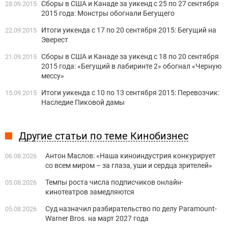
Сборы в США и Канаде за уикенд с 25 по 27 сентября
28.09.2015
2015 года: Монстры обогнали Бегущего
Итоги уикенда с 17 по 20 сентября 2015: Бегущий на
22.09.2015
Эверест
Сборы в США и Канаде за уикенд с 18 по 20 сентября
21.09.2015
2015 года: «Бегущий в лабиринте 2» обогнал «Черную
мессу»
Итоги уикенда с 10 по 13 сентября 2015: Перевозчик:
15.09.2015
Наследие Пиковой дамы
Другие статьи по теме Кинобизнес
Антон Маслов: «Наша киноиндустрия конкурирует
06.08.2026
со всем миром – за глаза, уши и сердца зрителей»
Темпы роста числа подписчиков онлайн-
05.08.2026
кинотеатров замедляются
Суд назначил разбирательство по делу Paramount-
05.08.2026
Warner Bros. на март 2027 года