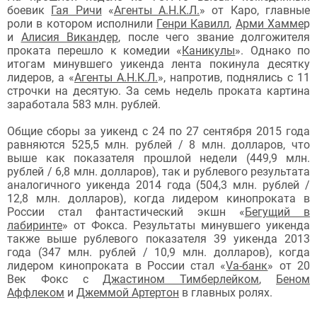
боевик
Гая Ричи
«
Агенты А.Н.К.Л.
» от Каро, главные
роли в котором исполнили
Генри Кавилл
,
Арми Хамме
р
и
Алисия Викандер
, после чего звание долгожителя
проката перешло к комедии
«
Каникулы
»
.
Однако по
итогам минувшего уикенда лента покинула десятку
лидеров, а «
Агенты А.Н.К.Л.
», напротив, поднялись с 11
строчки на десятую. За семь недель проката картина
заработала 583 млн. рублей.
Общие сборы за уикенд с 24 по 27 сентября 2015 года
равняются 525,5 млн. рублей / 8 млн. долларов, что
выше как показателя прошлой недели (
449,9 млн.
рублей / 6,8
млн. долларов), так и рублевого результата
аналогичного уикенда 2014 года (
504,3
млн. рублей /
12,8 млн. долларов), когда лидером кинопроката в
России стал
фантастический экшн «
Бегущий в
лабиринте
» от Фокса.
Результаты минувшего уикенда
также выше рублевого показателя 39 уикенда 2013
года (
347
млн. рублей / 10,9 млн. долларов), когда
лидером кинопроката в России
стал «
Va-банк
» от 20
Век Фокс с
Джастином Тимберлейком
,
Беном
Аффлеком
и
Джеммой Артертон
в главных ролях.