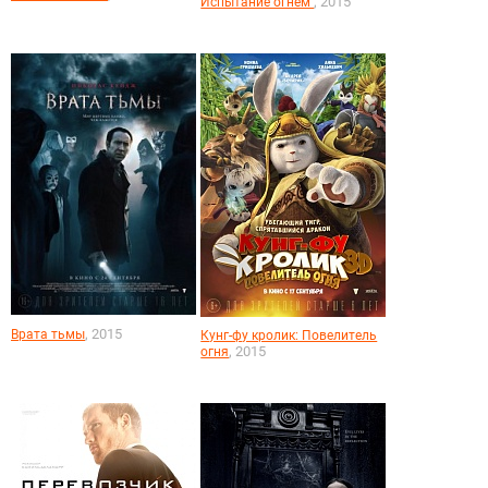
, 2015
Испытание огнём
, 2015
Врата тьмы
Кунг-фу кролик: Повелитель
, 2015
огня