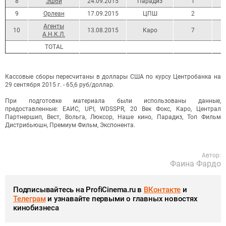
8
Эшби
24.09.2015
Парадиз
1
9
Орлеан
17.09.2015
ЦПШ
2
Агенты
10
13.08.2015
Каро
7
А.Н.К.Л.
ТОТАL
Кассовые сборы пересчитаны в доллары США по курсу Центробанка на
29 сентября 2015 г. - 65,6 руб/доллар.
При подготовке материала были использованы данные,
предоставленные: ЕАИС, UPI, WDSSPR, 20 Век Фокс, Каро, Централ
Партнершип, Вест, Вольга, Люксор, Наше кино, Парадиз, Топ Фильм
Дистрибьюшн, Премиум Фильм, Экспонента.
Автор:
Фаина Фардо
Подписывайтесь на ProfiCinema.ru в
ВКонтакте
и
Телеграм
и узнавайте первыми о главных новостях
кинобизнеса