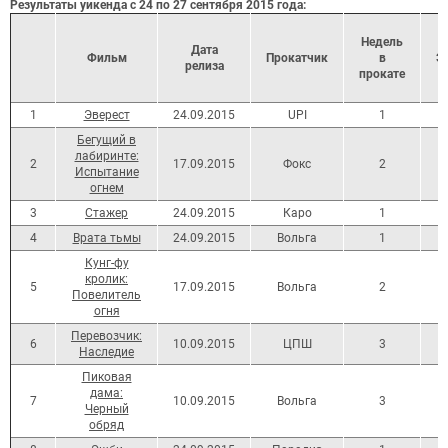
Результаты уикенда с 24 по 27 сентября
2015 года:
Недель
Дата
Фильм
Прокатчик
в
Э
релиз
а
прокате
1
Эверест
24.09.2015
UPI
1
Бегущий в
лабиринте:
2
17.09.2015
Фокс
2
Испытание
огнем
3
Стажер
24.09.2015
Каро
1
4
Врата тьмы
24.09.2015
Вольга
1
Кунг-фу
кролик:
5
17.09.2015
Вольга
2
Повелитель
огня
Перевозчик:
6
10.09.2015
ЦПШ
3
Наследие
Пиковая
дама:
7
10.09.2015
Вольга
3
Черный
обряд