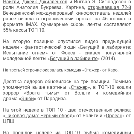
Найтли
,
Джейк Джилленхол
и Ингвар Э. Сигюрдссон в
роли Анатолия Букреева. Картина,
открывавшая 72-й
Венецианский международный кинофестиваль
, неделей
ранее вышла в ограниченный прокат на 46 копиях в
формате IMAX. Суммарные сборы ленты составляют
55% кассы ТОП 10.
На вторую позицию опустился лидер предыдущей
недели - фантастический экшн «
Бегущий в лабиринте:
Испытание огнем
» от Фокса - сиквел популярной
молодежной ленты «
Бегущий в лабиринте
» (2014).
На третьей строчке оказалась комедия
«
Стажер
» от Каро.
Десятка лидеров обновилась на три позиции. Помимо
упомянутой выше картины
«
Стажер
»,
в ТОП-10 вошли
хоррор
«
Врата тьмы
» от Вольги и
комедийная
драма «
Эшби
» от Парадиза
.
На этой неделе в ТОП 10 - два отечественных релиза:
«
Пиковая дама: Черный обряд
» от Вольги и
«
Орлеан
» от
ЦПШ
.
На прошлой неделе из ТОП-10 выбыл комедийный