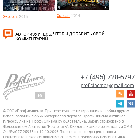
, 2014
Орлеан
, 2015
Эверест
, ЧТОБЫ ДОБАВИТЬ СВОЙ
АВТОРИЗУЙТЕСЬ
КОММЕНТАРИЙ
+7 (495) 728-6797
proficinema@gmail.com
© ООО «Профисинема»
При перепечатке, цитировании и любом другом
использовании любых материалов портала
ПрофиСинема активная
гиперссылка на ПрофиСинема.ру обязательна.
Зарегистрировано в
Федеральном Агентстве "Роспечать". Свидетельство о регистрации
СМИ
Эл.№ФС77-25955 от 13.10.2006
Политика конфиденциальности
Пользовательское соглашение
Согласие на обработку персональных