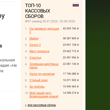
ТОП-10
КАССОВЫХ
ру
СБОРОВ
№31 уикенд 30.07.2026 - 02.08.2026
На деревню дедушке
45 939 740
руб.
2
Майкл
38 387 809
руб.
а
Холоп 3
25 841 128
руб.
Матч Акпарса
23 662 712
руб.
Счастье
23 491 956
руб.
ыкальная
Зловещие мертвецы:
22 081 130
руб.
медия «Не
пекло
ла
Ушла по-чеховски
17 746 088
руб.
Старый орел
16 071 500
руб.
За любовь
15 940 463
руб.
Мой дикий друг.
14 598 274
руб.
Возвращение домой
все кассовые сборы