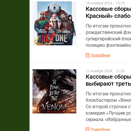
18 ноября 2024
10:25
Кассовые сборы 
Красный» слабо 
По итогам прокатног
рождественский фэн
супергеройский блок
позицию фэнтезийна
Подробнее
11 ноября 2024
11:33
Кассовые сборы 
выбирают треть
По итогам прокатног
блокбастером «Вено
Со второй строчки 
комедия «Лучшее ро
сериала «Избранные
Подробнее