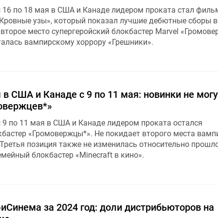
с 16 по 18 мая в США и Канаде лидером проката стал филь
 Кровные узы», который показал лучшие дебютные сборы в
 второе место супергеройский блокбастер Marvel «Громове
талась вампирскому хоррору «Грешники».
в США и Канаде с 9 по 11 мая: новинки не могу
овержцев*»
 9 по 11 мая в США и Канаде лидером проката остался
кбастер «Громовержцы*». Не покидает второго места вамп
 Третья позиция также не изменилась относительно прошл
емейный блокбастер «Minecraft в кино».
иСинема за 2024 год: доли дистрибьюторов на