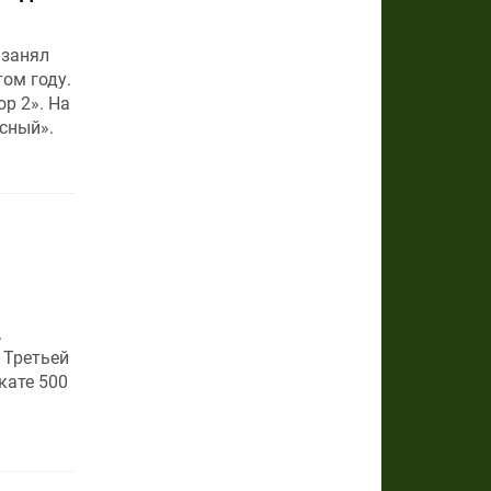
 занял
ом году.
р 2». На
сный».
.
 Третьей
кате 500