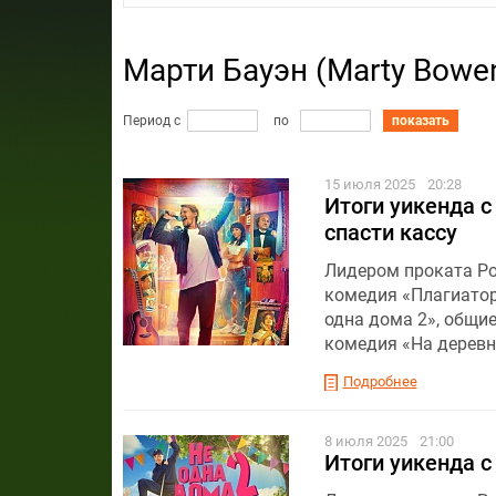
Марти Бауэн (Marty Bowe
Период с
по
показать
15 июля 2025
20:28
Итоги уикенда с
спасти кассу
Лидером проката Ро
комедия «Плагиатор
одна дома 2», общие
комедия «На деревн
Подробнее
8 июля 2025
21:00
Итоги уикенда с