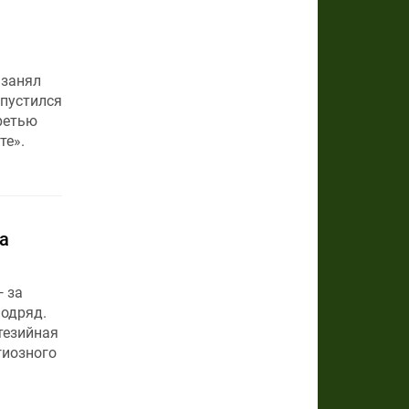
 занял
опустился
ретью
те».
а
— за
подряд.
тезийная
гиозного