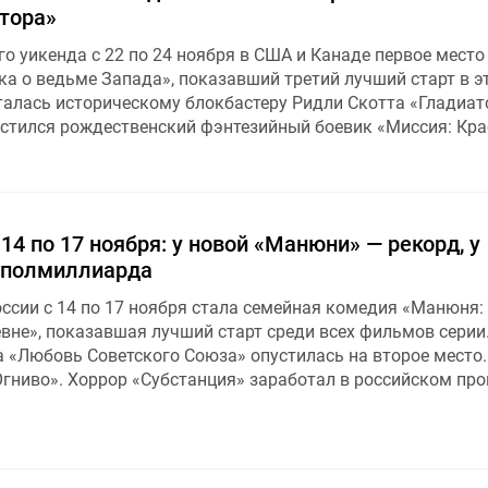
тора»
о уикенда с 22 по 24 ноября в США и Канаде первое место
а о ведьме Запада», показавший третий лучший старт в эт
талась историческому блокбастеру Ридли Скотта «Гладиато
стился рождественский фэнтезийный боевик «Миссия: Кра
 14 по 17 ноября: у новой «Манюни» — рекорд, у
 полмиллиарда
ссии с 14 по 17 ноября стала семейная комедия «Манюня:
вне», показавшая лучший старт среди всех фильмов серии
 «Любовь Советского Союза» опустилась на второе место.
Огниво». Хоррор «Субстанция» заработал в российском про