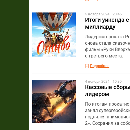
5 ноября 2024
20:45
Итоги уикенда с
миллиарду
Лидером проката Ро
снова стала сказоч
фильм «Руки Вверх!
с третьего места.
Подробнее
4 ноября 2024
10:30
Кассовые сборы 
лидером
По итогам прокатног
занял супергеройски
поднялся анимацион
2». Сохранил за соб