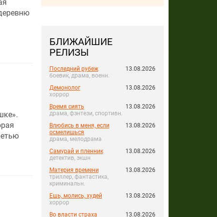
ая
 деревню
БЛИЖАЙШИЕ
РЕЛИЗЫ
Последний рубеж
13.08.2026
боевик, драма, военн.
Демонолог
13.08.2026
хоррор
Время сиять
13.08.2026
шке».
драма, фэнтези, спортивн.
орая
Влюбись в меня, если
13.08.2026
осмелишься
ретью
драма, мелодрама
Самурай и пленник
13.08.2026
детектив, экшн
Материя времени
13.08.2026
триллер, фантастика,
криминальн.
Ешь, молись, худей
13.08.2026
хоррор
Во власти страха
13.08.2026