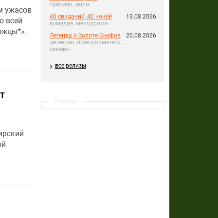
триллер, экшн
м ужасов
40 свиданий, 40 ночей
13.08.2026
о всей
комедия, мелодрама
ржцы*».
Легенда о Золоте Скифов
20.08.2026
детектив, приключенческ.,
семейн.
все релизы
т
Реклама
ирский
ой