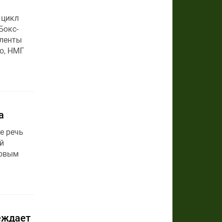
 цикл
Бокс-
 ленты
о, НМГ
а
е речь
й
новым
беждает