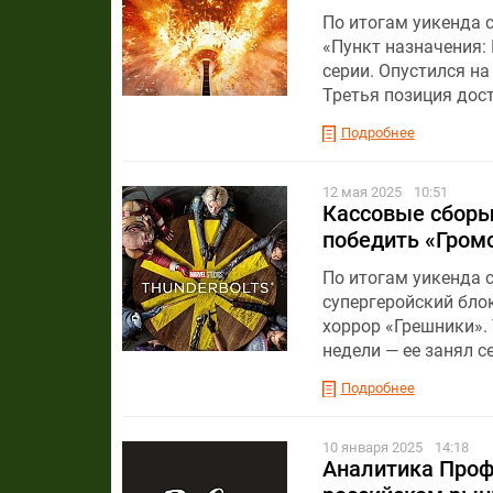
По итогам уикенда 
«Пункт назначения:
серии. Опустился на
Третья позиция дос
Подробнее
12 мая 2025
10:51
Кассовые сборы 
победить «Гром
По итогам уикенда с
супергеройский бло
хоррор «Грешники».
недели — ее занял с
Подробнее
10 января 2025
14:18
Аналитика Проф