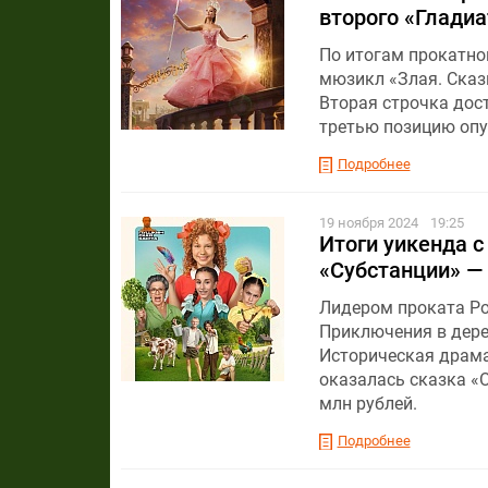
второго «Гладиа
По итогам прокатног
мюзикл «Злая. Сказк
Вторая строчка дос
третью позицию опу
Подробнее
19 ноября 2024
19:25
Итоги уикенда с
«Субстанции» —
Лидером проката Ро
Приключения в дере
Историческая драма
оказалась сказка «
млн рублей.
Подробнее