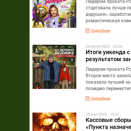
Лидером проката Рос
стартовала лучше п
дедушке», заработав
романтическая коме
Подробнее
24 июня 2025
20:54
Итоги уикенда с
результатом за
Лидером проката Ро
Второе место занял
показала лучший за
позицию переместил
Подробнее
19 мая 2025
10:22
Кассовые сборы 
«Пункта назнач