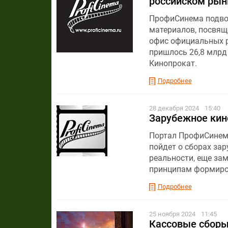
российском рын
ПрофиСинема подвод
материалов, посвящ
офис официальных р
пришлось 26,8 млрд
Кинопрокат.
Подробнее
28 декабря 2024
15:40
Зарубежное кино
Портал ПрофиСинема
пойдет о сборах зар
реальности, еще за
принципам формиро
Подробнее
25 ноября 2024
11:45
Кассовые сборы 