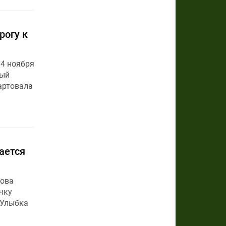
рогу к
 4 ноября
ный
артовала
ается
нова
чку
«Улыбка