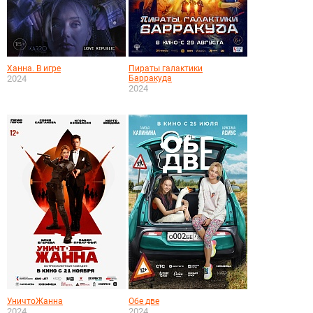
Ханна. В игре
Пираты галактики
2024
Барракуда
2024
УничтоЖанна
Обе две
2024
2024