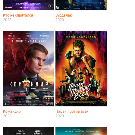
Кто не спрятался
Вурдалак
2023
2023
Командир
Пацан против всех
2023
2023