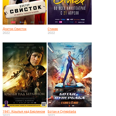
Доктор Свисток
Стикер
2022
2022
1941. Крылья над Берлином
Ботан и Супербаба
2022
2022