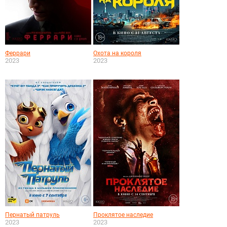
Феррари
Охота на короля
2023
2023
Пернатый патруль
Проклятое наследие
2023
2023