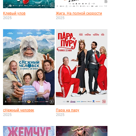
Клевый улов
Жига. На полной скорости
2025
2025
сНежный человек
Пара на пару
2025
2025