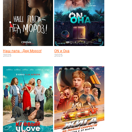
Наш папа - Дед Мороз!
ON и Она
2025
2025