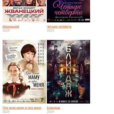
Жванецкий
Четыре четверти
2025
2024
Про мою маму и про меня
Блиндаж
2024
2024