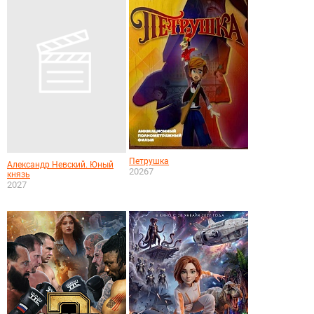
Петрушка
Александр Невский. Юный
20267
князь
2027