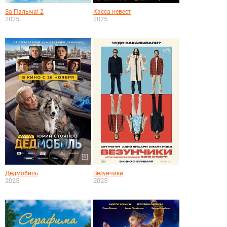
За Палыча! 2
Касса невест
2025
2025
Дедмобиль
Везунчики
2025
2025