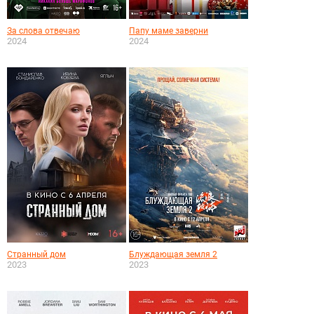
За слова отвечаю
Папу маме заверни
2024
2024
Странный дом
Блуждающая земля 2
2023
2023