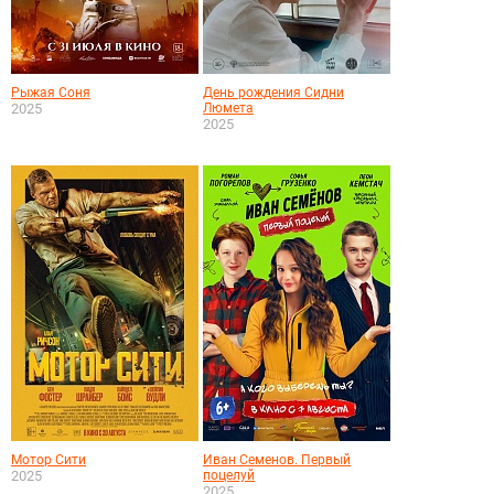
Рыжая Соня
День рождения Сидни
2025
Люмета
2025
Мотор Сити
Иван Семенов. Первый
2025
поцелуй
2025