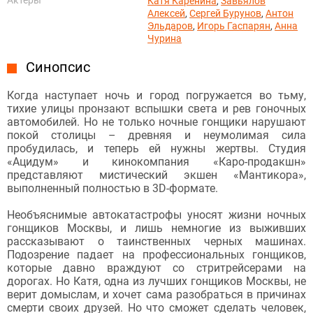
Катя Каренина
,
Завьялов
Алексей
,
Сергей Бурунов
,
Антон
Эльдаров
,
Игорь Гаспарян
,
Анна
Чурина
Синопсис
Когда наступает ночь и город погружается во тьму,
тихие улицы пронзают вспышки света и рев гоночных
автомобилей. Но не только ночные гонщики нарушают
покой столицы – древняя и неумолимая сила
пробудилась, и теперь ей нужны жертвы. Студия
«Ацидум» и кинокомпания «Каро-продакшн»
представляют мистический экшен «Мантикора»,
выполненный полностью в 3D-формате.
Необъяснимые автокатастрофы уносят жизни ночных
гонщиков Москвы, и лишь немногие из выживших
рассказывают о таинственных черных машинах.
Подозрение падает на профессиональных гонщиков,
которые давно враждуют со стритрейсерами на
дорогах. Но Катя, одна из лучших гонщиков Москвы, не
верит домыслам, и хочет сама разобраться в причинах
смерти своих друзей. Но что сможет сделать человек,