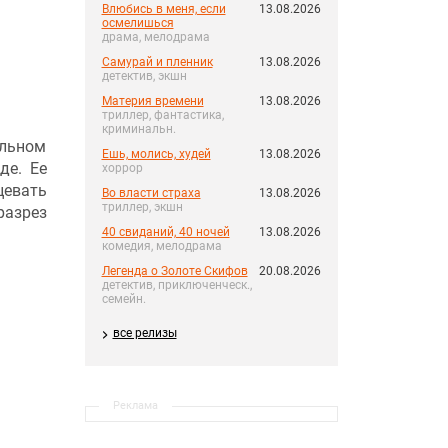
Влюбись в меня, если
13.08.2026
осмелишься
драма, мелодрама
Самурай и пленник
13.08.2026
детектив, экшн
Материя времени
13.08.2026
триллер, фантастика,
криминальн.
альном
Ешь, молись, худей
13.08.2026
де. Ее
хоррор
цевать
Во власти страха
13.08.2026
триллер, экшн
разрез
40 свиданий, 40 ночей
13.08.2026
комедия, мелодрама
Легенда о Золоте Скифов
20.08.2026
детектив, приключенческ.,
семейн.
все релизы
Реклама