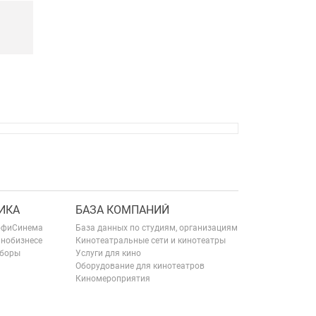
ИКА
БАЗА КОМПАНИЙ
офиСинема
База данных по студиям, организациям
инобизнесе
Кинотеатральные сети и кинотеатры
сборы
Услуги для кино
Оборудование для кинотеатров
Киномероприятия