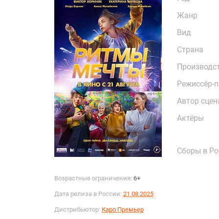
Жанр
Вид
Страна
Производс
Режиссёр-
Автор сцен
Актёры
Сборы в Ро
Возрастные ограничения:
6+
Дата релиза в России:
21.08.2025
Дистрибьютор:
Каро Премьер