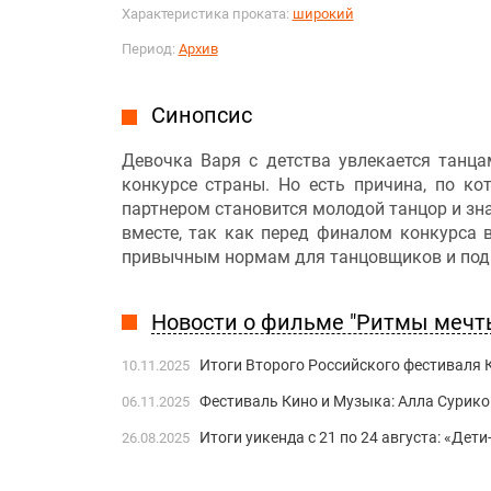
Характеристика проката:
широкий
Период:
Архив
Синопсис
Девочка Варя с детства увлекается танц
конкурсе страны. Но есть причина, по ко
партнером становится молодой танцор и зн
вместе, так как перед финалом конкурса 
привычным нормам для танцовщиков и подг
Новости о фильме "Ритмы мечт
Итоги Второго Российского фестиваля 
10.11.2025
Фестиваль Кино и Музыка: Алла Сурико
06.11.2025
Итоги уикенда с 21 по 24 августа: «Де
26.08.2025