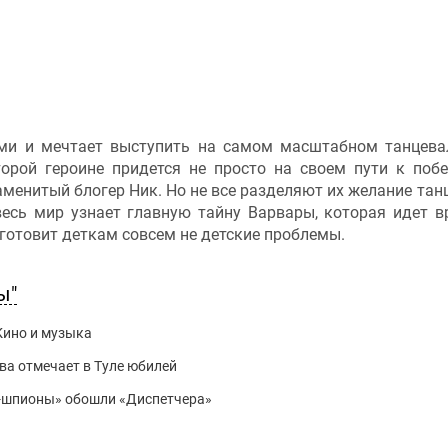
ами и мечтает выступить на самом масштабном танцев
торой героине придется не просто на своем пути к побе
аменитый блогер Ник. Но не все разделяют их желание тан
весь мир узнает главную тайну Варвары, которая идет в
отовит деткам совсем не детские проблемы.
ы"
Кино и музыка
ва отмечает в Туле юбилей
ти-шпионы» обошли «Диспетчера»