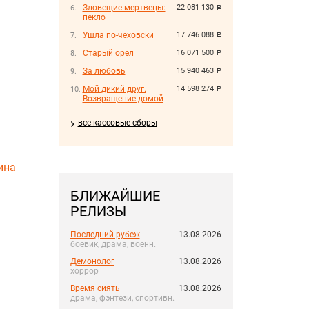
Зловещие мертвецы:
22 081 130
руб.
пекло
Ушла по-чеховски
17 746 088
руб.
Старый орел
16 071 500
руб.
За любовь
15 940 463
руб.
Мой дикий друг.
14 598 274
руб.
Возвращение домой
все кассовые сборы
ина
БЛИЖАЙШИЕ
РЕЛИЗЫ
Последний рубеж
13.08.2026
боевик, драма, военн.
Демонолог
13.08.2026
хоррор
Время сиять
13.08.2026
драма, фэнтези, спортивн.