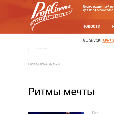
Информационный по
для профессионалов
НОВОСТИ
В ФОКУСЕ:
ВЕНЕЦ
Реклама
ПрофиСинема
Фильмы.
Ритмы мечты
Год