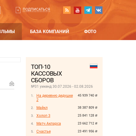
ПОДПИСАТЬСЯ
ИЛЬМЫ
БАЗА КОМПАНИЙ
ФОТО
ТОП-10
КАССОВЫХ
СБОРОВ
№31 уикенд 30.07.2026 - 02.08.2026
На деревню дедушке
45 939 740
руб.
2
Майкл
38 387 809
руб.
Холоп 3
25 841 128
руб.
Матч Акпарса
23 662 712
руб.
Счастье
23 491 956
руб.