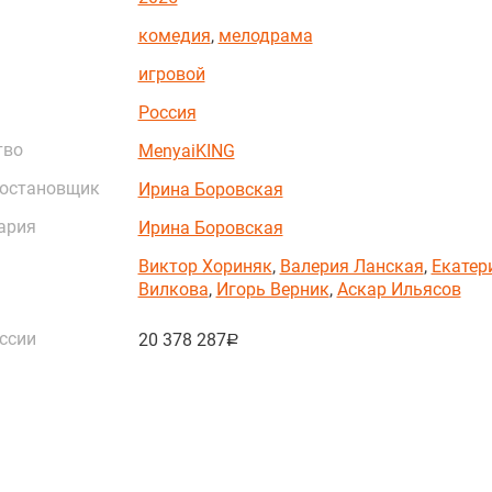
комедия
,
мелодрама
игровой
Россия
тво
MenyaiKING
постановщик
Ирина Боровская
ария
Ирина Боровская
Виктор Хориняк
,
Валерия Ланская
,
Екатер
Вилкова
,
Игорь Верник
,
Аскар Ильясов
ссии
20 378 287
руб.