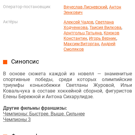
Оператор-постановщик
Вячеслав Лисневский
,
Антон
Зенкович
Актёры
Алексей Чадов
,
Светлана
Ходченкова
,
Таисия Вилкова
,
Арнтгольц Татьяна
,
Крюков
Константин
,
Игорь Верник
,
Максим Виторган
,
Андрей
Смоляков
Синопсис
В основе сюжета каждой из новелл — знаменитые
спортивные победы, среди которых олимпийские
триумфы конькобежки Светланы Журовой, Ильи
Ковальчука в составе хоккейной сборной, фигуристов
Елены Бережной и Антона Сихарулидзе.
Другие фильмы франшизы:
Чемпионы: Быстрее. Выше. Сильнее
Чемпионы 3