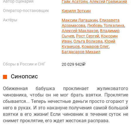
Автор сценария
Гайк Асатрян
,
Алексей Гравицкий
Оператор-постановщик
Кирилл Зоткин
Актёры
Максим Лагашкин
,
Елизавета
Арзамасова
,
Любовь Толкалина
,
Алексей Маклаков
,
Владимир
Сычев
,
Рост Сергей
,
Кокорин
Иван
,
Ольга Волкова
,
Юрий
Кузнецов
,
Комаров Олег
,
Багдасаров Михаил
Сборы в России и СНГ
20 029 942
руб.
Синопсис
Обиженная бабушка проклинает жуликоватого
чиновника, чтобы он не мог брать взятки. Проклятие
сбывается... Теперь нечестные деньги просто сгорают у
него в руках. И это накануне получения самой большой
взятки в его жизни! Если чиновник в течение суток не
снимет проклятие, его ждет жестокая расправа.