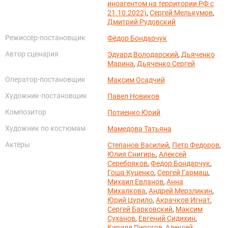
иноагентом на территории РФ с
21.10.2022)
,
Сергей Мелькумов
,
Дмитрий Рудовский
Режиссёр-постановщик
Фёдор Бондарчук
Автор сценария
Эдуард Володарский
,
Дьяченко
Марина
,
Дьяченко Сергей
Оператор-постановщик
Максим Осадчий
Художник-постановщик
Павел Новиков
Композитор
Потиенко Юрий
Художник по костюмам
Мамедова Татьяна
Актёры
Степанов Василий
,
Петр Федоров
,
Юлия Снигирь
,
Алексей
Серебряков
,
Федор Бондарчук
,
Гоша Куценко
,
Сергей Гармаш
,
Михаил Евланов
,
Анна
Михалкова
,
Андрей Мерзликин
,
Юрий Цурило
,
Акрачков Игнат
,
Сергей Барковский
,
Максим
Суханов
,
Евгений Сидихин
,
Кирилл Пирогов
,
Алексей