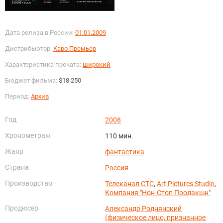
Дата релиза в России:
01.01.2009
Дистрибьютор:
Каро Премьер
Характеристика проката:
широкий
Бюджет фильма:
$18 250
Период:
Архив
Год
2008
Хронометраж
110 мин.
Жанр
фантастика
Страна
Россия
Производство
Телеканал СТС
,
Art Pictures Studio
,
Компания "Нон-Стоп Продакшн"
Продюсер
Александр Роднянский
(физическое лицо, признанное