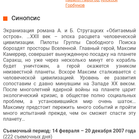
Горбунов
Синопсис
Экранизация романа А. и Б. Стругацких «Обитаемый
остров». …ХХII век – эпоха расцвета человеческой
цивилизации. Пилоты Группы Свободного Поиска
бороздят просторы Вселенной. Главный герой, Максим
Камеррер, совершает вынужденную посадку на планете
Саракш, но уже через несколько минут его корабль
будет уничтожен, а герой окажется узником
неизвестной планеты. Вскоре Максим сталкивается с
человеческой цивилизацией. Уровень ее развития
сопоставим с давно минувшим на Западе ХХ веком.
После многолетней ядерной войны на планете царит
экологический кризис, в обществе полно социальных
проблем, а установившийся мир очень шаток…
Максиму предстоит пережить много событий и пройти
много испытаний прежде, чем он сможет спасти эту
планету…
Съемочный период: 14 февраля – 20 декабря 2007 года
(222 съемочных дня)