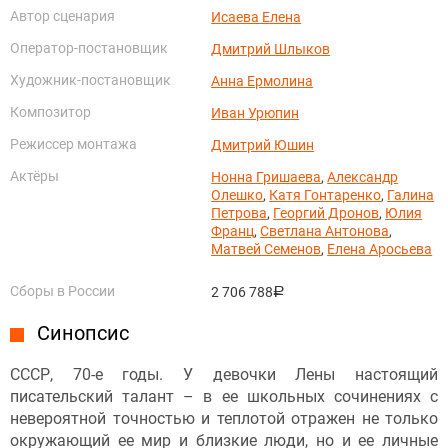
Автор сценария
Исаева Елена
Оператор-постановщик
Дмитрий Шлыков
Художник-постановщик
Анна Ермолина
Композитор
Иван Урюпин
Режиссер монтажа
Дмитрий Юшин
Актёры
Нонна Гришаева
,
Александр
Олешко
,
Катя Гонтаренко
,
Галина
Петрова
,
Георгий Дронов
,
Юлия
Франц
,
Светлана Антонова
,
Матвей Семенов
,
Елена Аросьева
Сборы в России
2 706 788
руб.
Синопсис
СССР, 70-е годы. У девочки Лены настоящий
писательский талант – в ее школьных сочинениях с
невероятной точностью и теплотой отражен не только
окружающий ее мир и близкие люди, но и ее личные