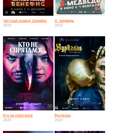
Честный развод. Бенефис
Я - медведь
2023
2023
Кто не спрятался
Вурдалак
2023
2023