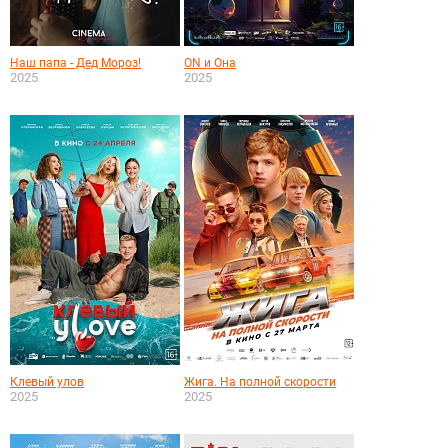
Наш папа - Дед Мороз!
ON и Она
2025
2025
Клевый улов
Жига. На полной скорости
2025
2025