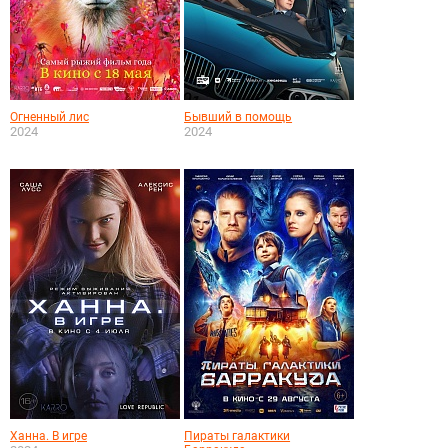
Огненный лис
Бывший в помощь
2024
2024
Ханна. В игре
Пираты галактики