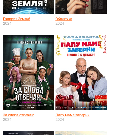
Говорит Земля!
Оболочка
2024
2024
За слова отвечаю
Папу маме заверни
2024
2024