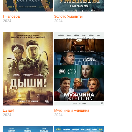
Пчеловод
Золото Умальты
2024
2024
Дыши!
Мужчина и женщина
2024
2024