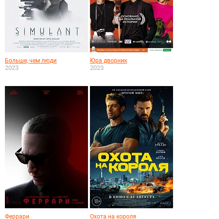
Больше, чем люди
Юра дворник
2023
2023
Феррари
Охота на короля