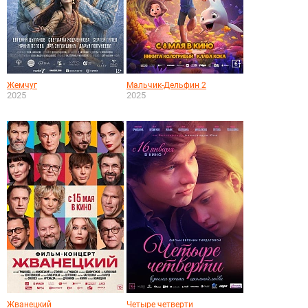
Жемчуг
Мальчик-Дельфин 2
2025
2025
Жванецкий
Четыре четверти