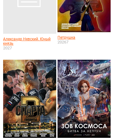
Петрушка
Александр Невский. Юный
20267
князь
2027