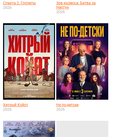
Спарта 2. Гоплиты
Зов космоса: Битва за
2026
Нептун
2026
Хитрый Койот
Не по-детски
2026
2026