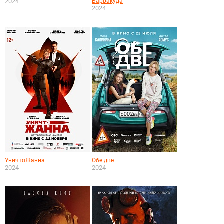
2024
Барракуда
2024
УничтоЖанна
Обе две
2024
2024