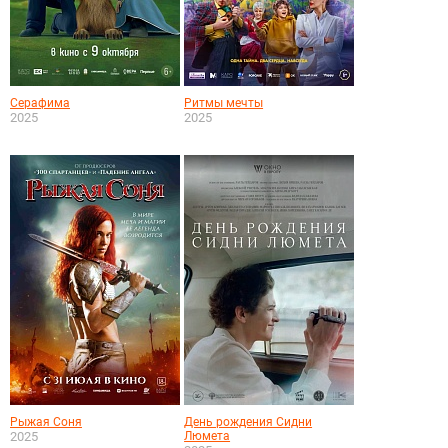
Серафима
Ритмы мечты
2025
2025
Рыжая Соня
День рождения Сидни
2025
Люмета