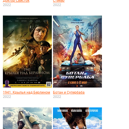
Доктор Свисток
Стикер
2022
2022
1941. Крылья над Берлином
Ботан и Супербаба
2022
2022