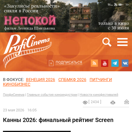
ПОДПИСАТЬСЯ
В ФОКУСЕ:
ВЕНЕЦИЯ 2026
СПБМКФ 2026
ПИТЧИНГИ
КИНОБИЗНЕС
ПрофиСинема
Главные события киноиндустрии
Новости кинофестивалей
2434
23 мая 2026
16:05
Канны 2026: финальный рейтинг Screen