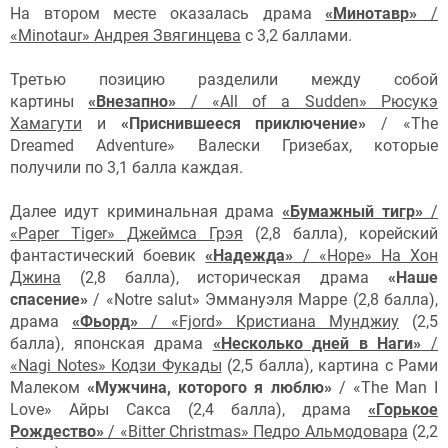
На втором месте оказалась драма
«Минотавр»
/
«Minotaur» Андрея Звягинцева
с 3,2 баллами.
Третью позицию разделили между собой
картины
«Внезапно»
/ «All of a Sudden»
Рюсукэ
Хамагути
и
«Приснившееся приключение»
/ «The
Dreamed Adventure» Валески Гризебах, которые
получили по 3,1 балла каждая.
Далее идут криминальная драма
«Бумажный тигр»
/
«Paper Tiger» Джеймса Грэя
(2,8 балла), корейский
фантастический боевик
«Надежда»
/ «Hope» На Хон
Джина
(2,8 балла), историческая драма
«Наше
спасение»
/ «Notre salut» Эммануэля Марре (2,8 балла),
драма
«Фьорд»
/ «Fjord» Кристиана Мунджиу
(2,5
балла), японская драма
«Несколько дней в Наги»
/
«Nagi Notes» Кодзи Фукады
(2,5 балла), картина с Рами
Малеком
«Мужчина, которого я люблю»
/ «The Man I
Love» Айры Сакса (2,4 балла), драма
«Горькое
Рождество»
/ «Bitter Christmas» Педро Альмодовара
(2,2