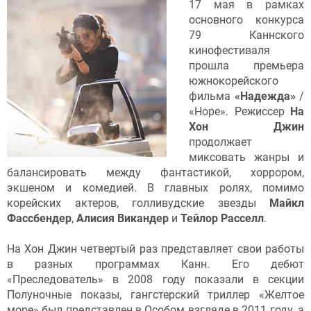
17 мая в рамках
основного конкурса
79 Каннского
кинофестиваля
прошла премьера
южнокорейского
фильма
«Надежда»
/
«Hope». Режиссер
На
Хон Джин
продолжает
миксовать жанры и
балансировать между фантастикой, хоррором,
экшеном и комедией. В главных ролях, помимо
корейских актеров, голливудские звезды
Майкл
Фассбендер
,
Алисия Викандер
и
Тейлор Расселл
.
На Хон Джин четвертый раз представляет свои работы
в разных программах Канн. Его дебют
«Преследователь» в 2008 году показали в секции
Полуночные показы, гангстерский триллер «Желтое
море» был представлен в Особом взгляде в 2011 году, а