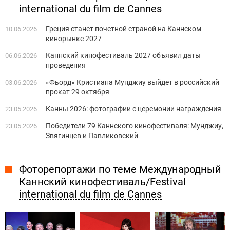
international du film de Cannes
Греция станет ​​почетной страной на Каннском
10.06.2026
кинорынке 2027
Каннский кинофестиваль 2027 объявил даты
06.06.2026
проведения
«Фьорд» Кристиана Мунджиу выйдет в российский
03.06.2026
прокат 29 октября
Канны 2026: фотографии с церемонии награждения
23.05.2026
Победители 79 Каннского кинофестиваля: Мунджиу,
23.05.2026
Звягинцев и Павликовский
Фоторепортажи по теме Международный
Каннский кинофестиваль/Festival
international du film de Cannes