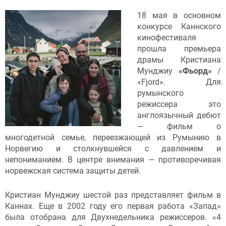
18 мая в основном
конкурсе Каннского
кинофестиваля
прошла премьера
драмы Кристиана
Мунджиу
«Фьорд»
/
«Fjord». Для
румынского
режиссера это
англоязычный дебют
— фильм о
многодетной семье, переезжающей из Румынию в
Норвегию и столкнувшейся с давлением и
непониманием. В центре внимания — противоречивая
норвежская система защиты детей.
Кристиан Мунджиу шестой раз представляет фильм в
Каннах. Еще в 2002 году его первая работа «Запад»
была отобрана для Двухнедельника режиссеров. «4