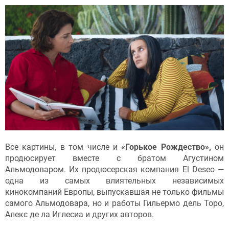
Все картины, в том числе и
«Горькое Рождество»,
он
продюсирует вместе с братом Агустином
Альмодоваром. Их продюсерская компания El Deseo —
одна из самых влиятельных независимых
кинокомпаний Европы, выпускавшая не только фильмы
самого Альмодовара, но и работы Гильермо дель Торо,
Алекс де ла Иглесиа и других авторов.