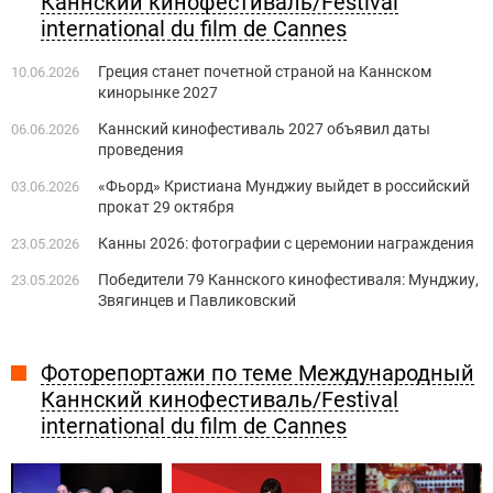
Каннский кинофестиваль/Festival
international du film de Cannes
Греция станет ​​почетной страной на Каннском
10.06.2026
кинорынке 2027
Каннский кинофестиваль 2027 объявил даты
06.06.2026
проведения
«Фьорд» Кристиана Мунджиу выйдет в российский
03.06.2026
прокат 29 октября
Канны 2026: фотографии с церемонии награждения
23.05.2026
Победители 79 Каннского кинофестиваля: Мунджиу,
23.05.2026
Звягинцев и Павликовский
Фоторепортажи по теме Международный
Каннский кинофестиваль/Festival
international du film de Cannes