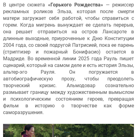
В центре сюжета
«Горького Рождества»
— режиссер
рекламных роликов Эльза, которая после смерти
матери загружает себя работой, чтобы справиться с
горем. Когда мигрень вынуждает ее сделать перерыв,
она решает отправиться на остров Лансароте в
длинные выходные, приуроченные к Дню Конституции
2004 года, со своей подругой Патрисией, пока ее парень
(стриптизер и пожарный Бонифасио) остается в
Мадриде. Во временной линии 2025 года Рауль пишет
сценарий, который на самом деле и есть история Эльзы,
альтер-эго Рауля. Он погружается в
автобиографическую прозу, чтобы преодолеть
творческий кризис. Альмодовар сознательно
размывает границу между художественным вымыслом
и психологическим состоянием героев, превращая
фильм в историю о творчестве как форме
саморазрушения.